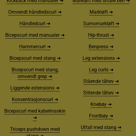
Kickback med manualer ➜
Markløft med smale ben ➜
Omvendt håndledscurl ➜
Markløft ➜
Håndledcurl ➜
Sumomarkløft ➜
Bicepscurl med manualer ➜
Hip-thrust ➜
Hammercurl ➜
Benpress ➜
Bicepscurl med stang ➜
Leg extensions ➜
Bicepscurl med stang,
Leg curls ➜
omvendt grep ➜
Stående tåhev ➜
Liggende extensions ➜
Sittende tåhev ➜
Konsentrasjonscurl ➜
Knebøy ➜
Bicepscurl med kabelmaskin
Frontbøy ➜
➜
Utfall med stang ➜
Triceps pushdown med
stang ➜