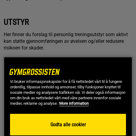
UTSTYR
Her finner du forslag til personlig treningsutstyr som aktivt
kan støtte gjennomføringen av øvelsen og/eller redusere
risikoen for skader.
Bicepscurl er en isolasjonsøvelse der man bruker
forholdsvis lav vekt. Hvis du likevel har problemer med at
Vi bruker informasjonskapsler for å få nettstedet vårt til å fungere
grepet svikter, kan det være lurt å investere i et par gode
ordentlig, tilpasse innhold og annonser, tilby funksjoner knyttet til
treningshansker
eller
magnesiumkarbonat
. Sistnevnte fås i
sosiale medier og analysere trafikken vår. Vi deler også informasjon
både
fast
og
flytende
form.
om din bruk av nettstedet vårt med våre partnere innenfor sosiale
medier, reklame og analyse.
More information
I de fleste styrketreningsøvelser, og spesielt de som utføres
Godta alle cookier
med frie vekter, vil du ha nytte av å bruke treningssko som er
egnet til formålet. Med klassiske joggesko med buet og