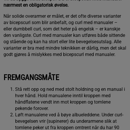
nærmest en obligatorisk øvelse.
Når solide overarmer er målet, er det ofte diverse varianter
av bicepscurl som blir anbefalt, og curl med manualer –
eller dumbbell curl, som det heter på engelsk – er kanskje
den vanligste. Curl med manualer kan utføres både sittende
og stående og kan ha stort eller lite bevegelsesutslag. Alle
varianter er bra med mindre teknikken er dårlig, men det skal
godt gjøres å mislykkes med bicepscurl med manualer.
FREMGANGSMÅTE
Stå rett opp og ned med stolt holdning og en manual i
hver hånd. Hold manualene inntil kroppen med
håndflatene vendt inn mot kroppen og tomlene
pekende forover.
Løft manualene ved å bøye albueleddene. Under curl-
bevegelsen vrir (supinerer) du underarmene slik at
tomlene peker ut fra kroppen omtrent når du har 90