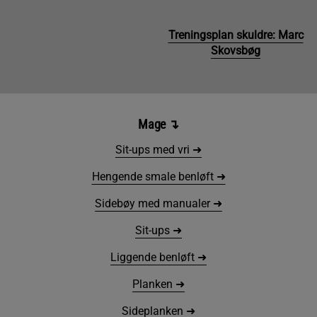
Treningsplan skuldre: Marc
Skovsbøg
Mage
↴
Sit-ups med vri ➜
Hengende smale benløft ➜
Sidebøy med manualer ➜
Sit-ups ➜
Liggende benløft ➜
Planken ➜
Sideplanken ➜