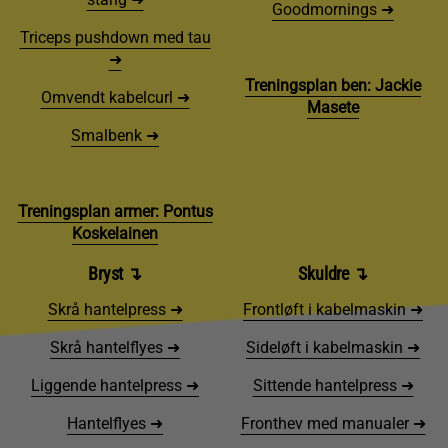
Goodmornings ➜
Triceps pushdown med tau
➜
Treningsplan ben: Jackie
Omvendt kabelcurl ➜
Masete
Smalbenk ➜
Treningsplan armer: Pontus
Koskelainen
Bryst ↴
Skuldre ↴
Skrå hantelpress ➜
Frontløft i kabelmaskin ➜
Skrå hantelflyes ➜
Sideløft i kabelmaskin ➜
Liggende hantelpress ➜
Sittende hantelpress ➜
Hantelflyes ➜
Fronthev med manualer ➜