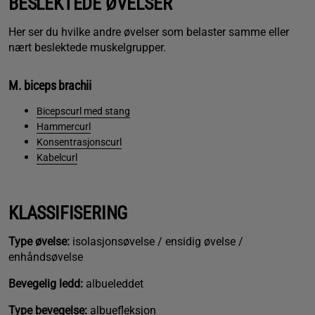
BESLEKTEDE ØVELSER
Her ser du hvilke andre øvelser som belaster samme eller
nært beslektede muskelgrupper.
M. biceps brachii
Bicepscurl med stang
Hammercurl
Konsentrasjonscurl
Kabelcurl
KLASSIFISERING
Type øvelse:
isolasjonsøvelse / ensidig øvelse /
enhåndsøvelse
Bevegelig ledd:
albueleddet
Type bevegelse:
albuefleksjon