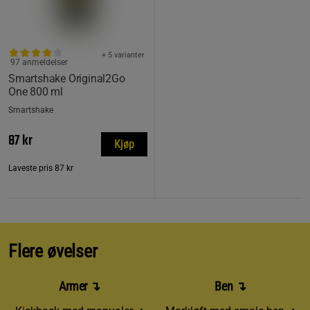
+ 5 varianter
97 anmeldelser
Smartshake Original2Go
One 800 ml
Smartshake
87 kr
Kjøp
Laveste pris
87 kr
Flere øvelser
Armer ↴
Ben ↴