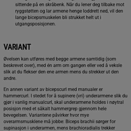
sittende på en skråbenk. Når du lener deg tilbake mot
ryggstøtten og lar armene henge loddrett ned, vil den
lange bicepsmuskelen bli strukket helt ut i
utgangsposisjonen.
VARIANT
Øvelsen kan utføres med begge armene samtidig (som
beskrevet over), med én arm om gangen eller ved å veksle
slik at du flekser den ene armen mens du strekker ut den
andre.
En annen variant av bicepscurl med manualer er
hammercurl. I stedet for å supinere (vri) underarmene slik du
gjør i vanlig manualcurl, skal underarmene holdes i nøytral
posisjon med et såkalt hammergrep gjennom hele
bevegelsen. Variantene påvirker hvor mye
overarmsmusklene må jobbe: Biceps brachii sørger for
supinasjon i underarmen, mens brachioradialis trekker