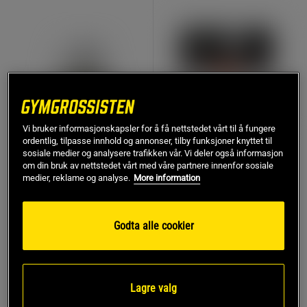
Vi bruker informasjonskapsler for å få nettstedet vårt til å fungere
ordentlig, tilpasse innhold og annonser, tilby funksjoner knyttet til
sosiale medier og analysere trafikken vår. Vi deler også informasjon
om din bruk av nettstedet vårt med våre partnere innenfor sosiale
1 anmeldelser
3 anmeldelser
medier, reklame og analyse.
More information
Q10+PQQ 60 kapsler
Shilajit Resin 50 g
Vitaprana
Upgrit
Godta alle cookier
299 kr
877 kr
Kjøp
Kjøp
Lagre valg