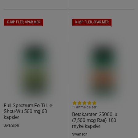
KJØP FLER, SPAR MER
KJØP FLER, SPAR MER
Full Spectrum Fo-Ti He-
1 anmeldelser
Shou-Wu 500 mg 60
Betakaroten 25000 Iu
kapsler
(7,500 mcg Rae) 100
Swanson
myke kapsler
Swanson