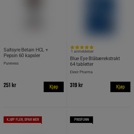
Saltsyre Betain HCL +
1 anmeldelser
Pepsin 60 kapsler
Blue Eye Blåbærekstrakt
Pureness
64 tabletter
Elexir Pharma
251 kr
319 kr
Kjøp
Kjøp
KJØP FLER, SPAR MER
PRISFUNN