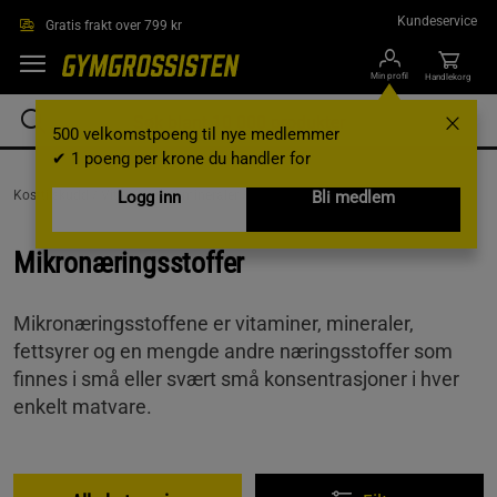
Hopp til hovedinnholdet
Kundeservice
Gratis frakt over 799 kr
Min profil
Handlekorg
500 velkomstpoeng til nye medlemmer
✔ 1 poeng per krone du handler for
Kosttilskudd /
Vitaminer og mineraler /
Logg inn
Mikronæringsstoffer
Bli medlem
Mikronæringsstoffer
Mikronæringsstoffene er vitaminer, mineraler,
fettsyrer og en mengde andre næringsstoffer som
finnes i små eller svært små konsentrasjoner i hver
enkelt matvare.