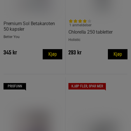
Premium Sol Betakaroten
1 anmeldelser
50 kapsler
Chlorella 250 tabletter
Better You
Holistic
345 kr
293 kr
Kjøp
Kjøp
PRISFUNN
KJØP FLER, SPAR MER