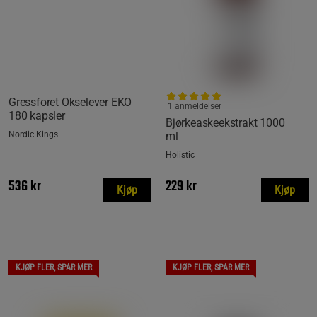
Gressforet Okselever EKO
1 anmeldelser
180 kapsler
Bjørkeaskeekstrakt 1000
Nordic Kings
ml
Holistic
536 kr
229 kr
Kjøp
Kjøp
KJØP FLER, SPAR MER
KJØP FLER, SPAR MER