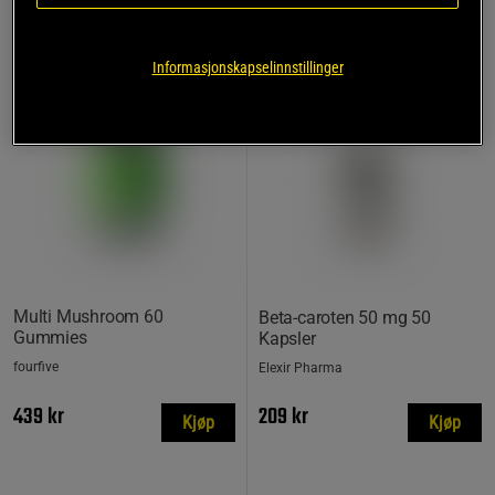
KJØP FLER, SPAR MER
KJØP FLER, SPAR MER
Informasjonskapselinnstillinger
Multi Mushroom 60
Beta-caroten 50 mg 50
Gummies
Kapsler
fourfive
Elexir Pharma
439 kr
209 kr
Kjøp
Kjøp