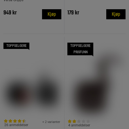
Versa Gripps
949 kr
179 kr
Kjøp
Kjøp
TOPPSELGERE
TOPPSELGERE
PRISFUNN
+ 2 varianter
26 anmeldelser
4 anmeldelser