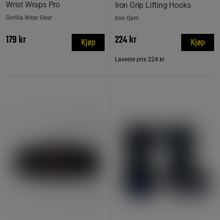
Wrist Wraps Pro
Iron Grip Lifting Hooks
Gorilla Wear Gear
Iron Gym
179 kr
224 kr
Kjøp
Kjøp
Laveste pris
224 kr