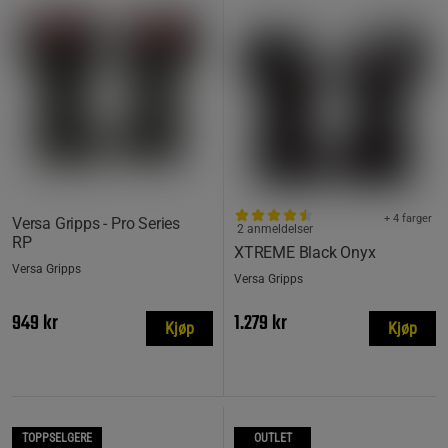
+ 4 farger
Versa Gripps - Pro Series
2 anmeldelser
RP
XTREME Black Onyx
Versa Gripps
Versa Gripps
949 kr
1.279 kr
Kjøp
Kjøp
TOPPSELGERE
OUTLET