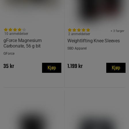
+ 3 farger
10 anmeldelser
2 anmeldelser
gForce Magnesium
Weightlifting Knee Sleeves
Carbonate, 56 g bit
SBD Apparel
GForce
35 kr
1.199 kr
Kjøp
Kjøp