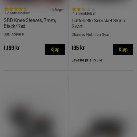
+ 3 farger
12 anmeldelser
4 anmeldelser
SBD Knee Sleeves, 7mm,
Løftebelte Semsket Skinn
Black/Red
Svart
SBD Apparel
Chained Nutrition Gear
1.199 kr
195 kr
Kjøp
Kjøp
Laveste pris
195 kr