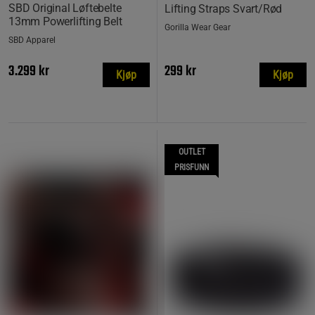
SBD Original Løftebelte
Lifting Straps Svart/Rød
13mm Powerlifting Belt
Gorilla Wear Gear
SBD Apparel
3.299 kr
299 kr
Kjøp
Kjøp
OUTLET
PRISFUNN