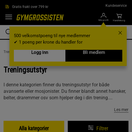
Hopp til hovedinnholdet
Kundeservice
Gratis frakt over 799 kr
Min profil
Handlekorg
500 velkomstpoeng til nye medlemmer
✔ 1 poeng per krone du handler for
Treningsutstyr & tilbehør /
Logg inn
Treningsutstyr
Bli medlem
Treningsutstyr
I denne kategorien finner du treningsutstyr for både
avanserte eller mosjonister. Du finner blandt annet hansker,
belter, draremmer osv som hjelper deg i din trening....
Les mer
Alla kategorier
Filtrer