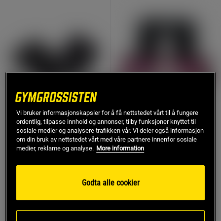
Vi bruker informasjonskapsler for å få nettstedet vårt til å fungere
ordentlig, tilpasse innhold og annonser, tilby funksjoner knyttet til
54 anmeldelser
1 anmeldelser
sosiale medier og analysere trafikken vår. Vi deler også informasjon
Basic Gym Glove, black
Versa Gripps CLASSIC
om din bruk av nettstedet vårt med våre partnere innenfor sosiale
Authentic, Pink Label
Better Bodies Gear
medier, reklame og analyse.
More information
Versa Gripps
229 kr
679 kr
Kjøp
Kjøp
Godta alle cookier