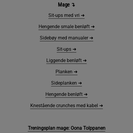
Mage
↴
Sit-ups med vri ➜
Hengende smale benløft ➜
Sidebøy med manualer ➜
Sit-ups ➜
Liggende benløft ➜
Planken ➜
Sideplanken ➜
Hengende benløft ➜
Knestående crunches med kabel ➜
Treningsplan mage: Oona Tolppanen