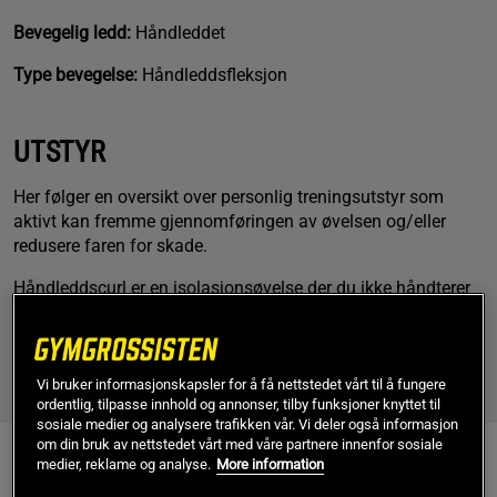
Bevegelig ledd:
Håndleddet
Type bevegelse:
Håndleddsfleksjon
UTSTYR
Her følger en oversikt over personlig treningsutstyr som
aktivt kan fremme gjennomføringen av øvelsen og/eller
redusere faren for skade.
Håndleddscurl er en isolasjonsøvelse der du ikke håndterer
særlig mye vekt. Dersom du likevel opplever at du har
problem med sviktende grep, kan det være en god idé å
investere i et par
gode
treningshansker
eller
magnesiumkarbonat
. Sistnevnte
Vi bruker informasjonskapsler for å få nettstedet vårt til å fungere
ordentlig, tilpasse innhold og annonser, tilby funksjoner knyttet til
finnes både i
fast
og
flytende
form.
sosiale medier og analysere trafikken vår. Vi deler også informasjon
om din bruk av nettstedet vårt med våre partnere innenfor sosiale
Utstyr: Håndleddscurl
medier, reklame og analyse.
More information