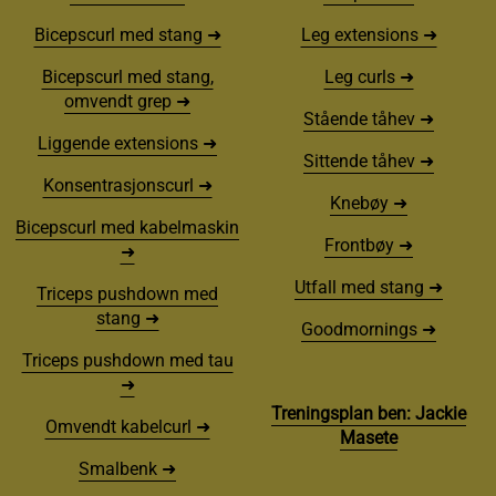
Bicepscurl med stang ➜
Leg extensions ➜
Bicepscurl med stang,
Leg curls ➜
omvendt grep ➜
Stående tåhev ➜
Liggende extensions ➜
Sittende tåhev ➜
Konsentrasjonscurl ➜
Knebøy ➜
Bicepscurl med kabelmaskin
Frontbøy ➜
➜
Utfall med stang ➜
Triceps pushdown med
stang ➜
Goodmornings ➜
Triceps pushdown med tau
➜
Treningsplan ben: Jackie
Omvendt kabelcurl ➜
Masete
Smalbenk ➜