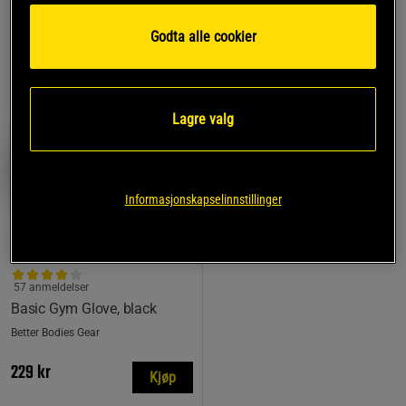
Godta alle cookier
TOPPSELGERE
Lagre valg
Informasjonskapselinnstillinger
57 anmeldelser
Basic Gym Glove, black
Better Bodies Gear
229 kr
Kjøp