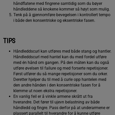
håndflatene med fingrene samtidig som du bøyer
håndleddene så knokene kommer så høyt som mulig.
Tenk på å gjennomføre bevegelsen i kontrollert tempo
i både den konsentriske og eksentriske fasen.
TIPS
Håndleddscurl kan utføres med både stang og hantler.
Håndleddscurl med hantel kan du med fordel utføre
med én hånd om gangen. På den måten kan du også
utføre øvelsen til failure og med forserte repetisjoner.
Først utfører du så mange repetisjoner som du orker.
Deretter hjelper du til med å curle opp hantelen med
den andre hånden i den konsentriske fasen for å
klemme ut noen ekstra repetisjoner.
En vanlig feil er å vinkle armene skrått ut fra
hverandre. Det fører til ujevn belastning av både
håndledd og fingre. Pass derfor på at underarmene er
plassert parallelt til hverandre for å kunne utføre