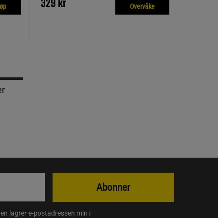
329 kr
jøp
Overvåke
er
Abonner
en lagrer e-postadressen min i