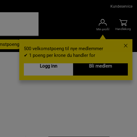
Kundeservice
Handlekorg
Min profil
omstpoeng
Kampanjer
Outlet
Nyheter
Brands
Gavekort
500 velkomstpoeng til nye medlemmer
✔ 1 poeng per krone du handler for
Logg inn
Bli medlem