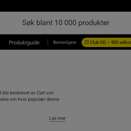
Produktguide
Bestselgere
💥 Club GG – 500 velk
st ble beskrevet av Carl von
nelse om hvor populær denne
Les mer