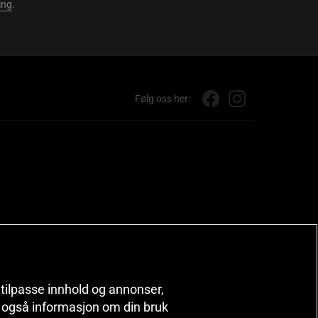
ing
.
Følg oss her:
, tilpasse innhold og annonser,
er også informasjon om din bruk