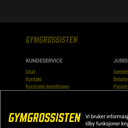
KUNDESERVICE
JURI
Chat
Generel
Kontakt
Betalin
Kontroller bestillingen
Person
Angre kjøp
Leverin
Reklamere
Medlem
FAQ
Prisløf
Vi bruker informasj
Inform
tilby funksjoner kn
reklam