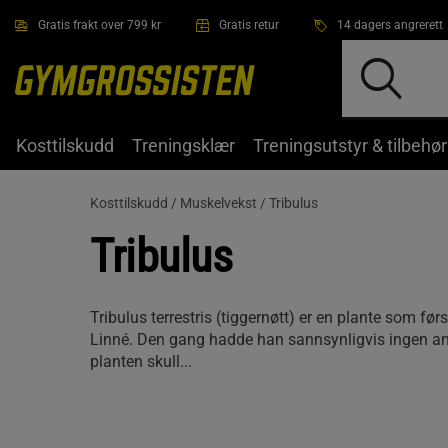
Hopp til hovedinnholdet
Gratis frakt over 799 kr
Gratis retur
14 dagers angrerett
Kosttilskudd
Treningsklær
Treningsutstyr & tilbehør
Kosttilskudd /
Muskelvekst /
Tribulus
Tribulus
Tribulus terrestris (tiggernøtt) er en plante som før
Linné. Den gang hadde han sannsynligvis ingen a
planten skull...