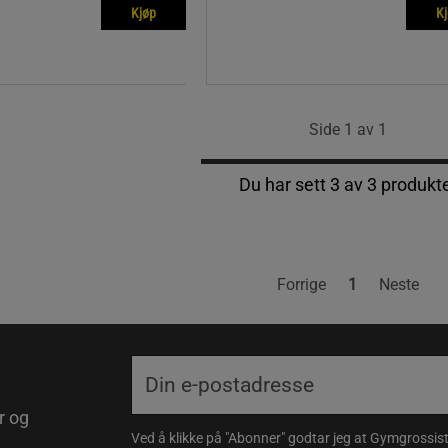
Kjøp
K
Side 1 av 1
Du har sett 3 av 3 produkt
Forrige
1
Neste
r og
Ved å klikke på "Abonner" godtar jeg at Gymgrossist