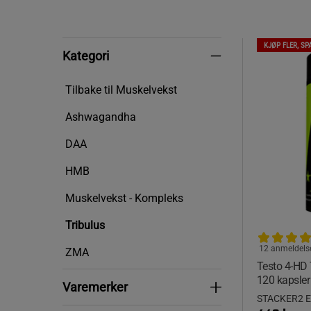
KJØP FLER, SP
Kategori
Kategori
Tilbake til Muskelvekst
Ashwagandha
DAA
HMB
Muskelvekst - Kompleks
Tribulus
12 anmeldels
ZMA
Testo 4-HD T
120 kapsler
Varemerker
Varemerker
STACKER2 E