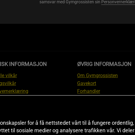
samsvar med Gymgrossisten sin
Personvernerklær
DISK INFORMASJON
ØVRIG INFORMASJON
le vilkår
Om Gymgrossisten
gsvilkår
Gavekort
vernerklæring
Forhandler
gsvilkår
Affiliate
svilkår
Personlig trener
te
Rabattkoder
onskapsler for å få nettstedet vårt til å fungere ordentlig
asjon om angrerett og
Sitemap
yttet til sosiale medier og analysere trafikken vår. Vi del
asjon
Black Friday