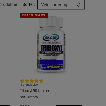
produkter
Sorter:
Velg sortering
KJØP FLER, SPAR MER
1 anmeldelser
Triboxyl 90 kapsler
SNS Biotech