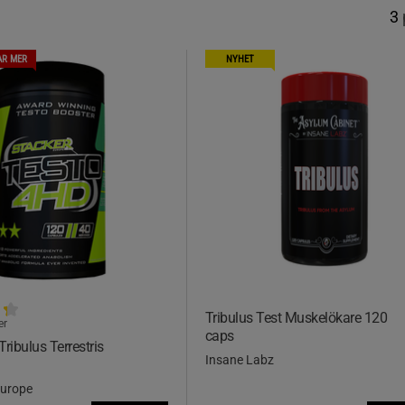
3
AR MER
NYHET
Tribulus Test Muskelökare 120
er
caps
ribulus Terrestris
Insane Labz
urope