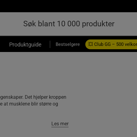
Produktguide
Bestselgere
💥 Club GG – 500 velk
genskaper. Det hjelper kroppen
e at musklene blir større og
Les mer