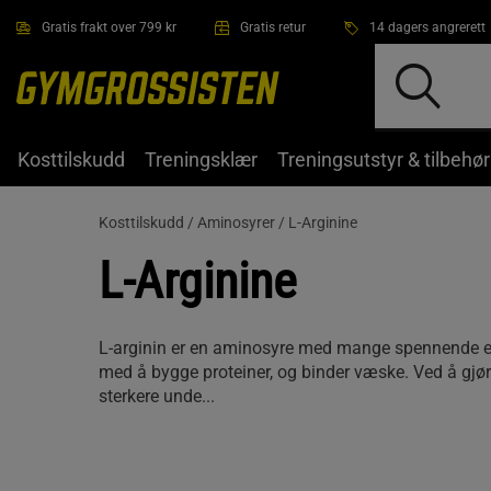
Hopp til hovedinnholdet
Gratis frakt over 799 kr
Gratis retur
14 dagers angrerett
Kosttilskudd
Treningsklær
Treningsutstyr & tilbehør
Kosttilskudd /
Aminosyrer /
L-Arginine
L-Arginine
L-arginin er en aminosyre med mange spennende e
med å bygge proteiner, og binder væske. Ved å gjør
sterkere unde...