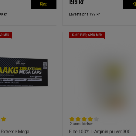
199 kr
Kjøp
K
99 kr
Laveste pris
199 kr
AR MER
KJØP FLER, SPAR MER
r
2 anmeldelser
 Extreme Mega
Elite 100% L-Arginin pulver 300