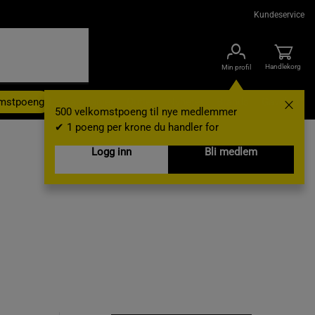
Kundeservice
Handlekorg
Min profil
omstpoeng
Kampanjer
Outlet
Nyheter
Brands
Gavekort
500 velkomstpoeng til nye medlemmer
✔ 1 poeng per krone du handler for
Logg inn
Bli medlem