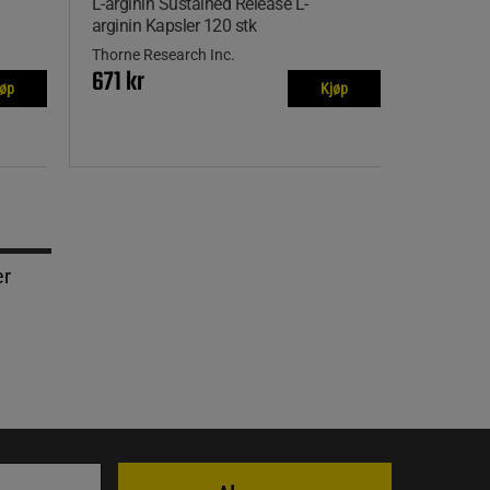
L-arginin Sustained Release L-
arginin Kapsler 120 stk
Thorne Research Inc.
671 kr
jøp
Kjøp
er