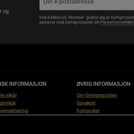
r og
Ved å klikke på "Abonner" godtar jeg at Gymgrossist
samsvar med Gymgrossisten sin
Personvernerklær
DISK INFORMASJON
ØVRIG INFORMASJON
le vilkår
Om Gymgrossisten
gsvilkår
Gavekort
vernerklæring
Forhandler
gsvilkår
Affiliate
svilkår
Personlig trener