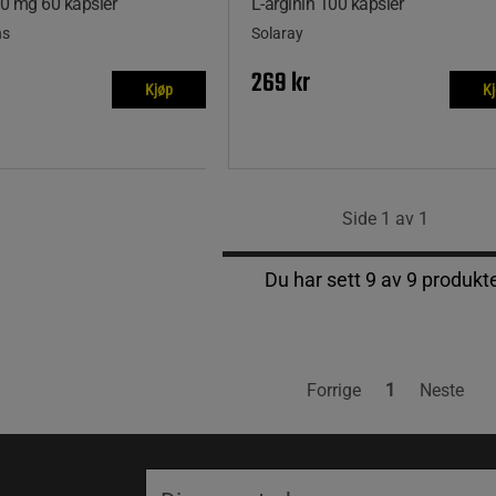
00 mg 60 kapsler
L-arginin 100 kapsler
ns
Solaray
269 kr
Kjøp
K
Side 1 av 1
Du har sett 9 av 9 produkt
Forrige
1
Neste