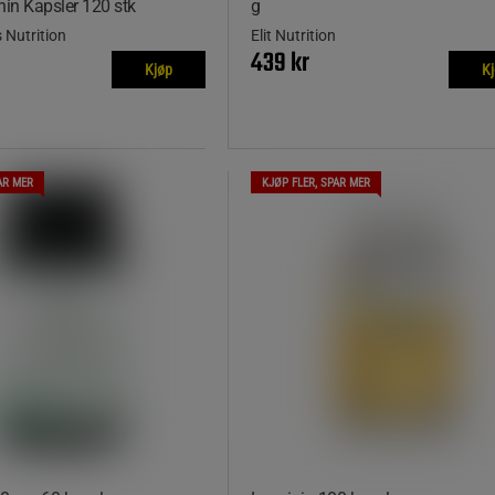
nin Kapsler 120 stk
g
 Nutrition
Elit Nutrition
439 kr
Kjøp
K
AR MER
KJØP FLER, SPAR MER