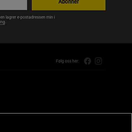
Abonner
en lagrer e-postadressen min i
ing
.
Følg oss her: