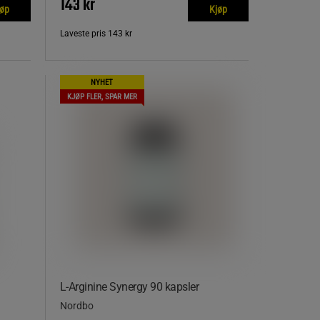
143 kr
jøp
Kjøp
Laveste pris
143 kr
NYHET
KJØP FLER, SPAR MER
L-Arginine Synergy 90 kapsler
Nordbo