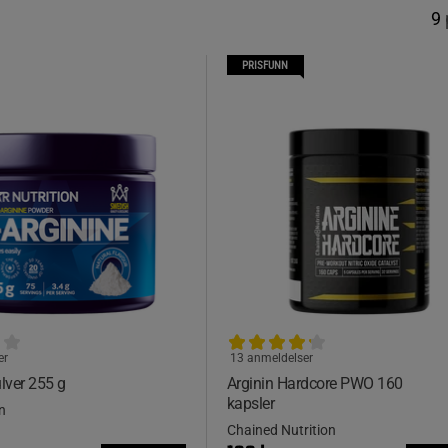
9
PRISFUNN
er
13 anmeldelser
ulver 255 g
Arginin Hardcore PWO 160
kapsler
n
Chained Nutrition