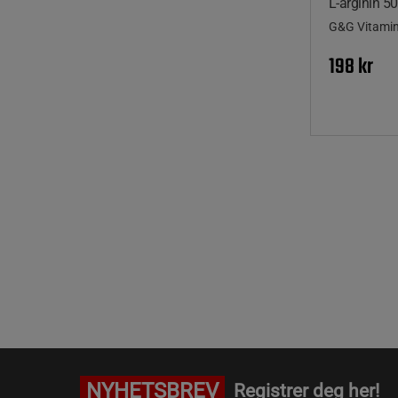
L-arginin 5
G&G Vitami
198 kr
NYHETSBREV
Registrer deg her!