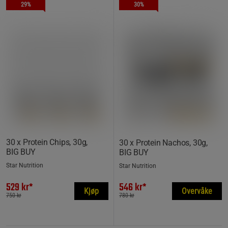
29%
30%
30 x Protein Chips, 30g,
30 x Protein Nachos, 30g,
BIG BUY
BIG BUY
Star Nutrition
Star Nutrition
529 kr*
546 kr*
Kjøp
Overvåke
750 kr
780 kr