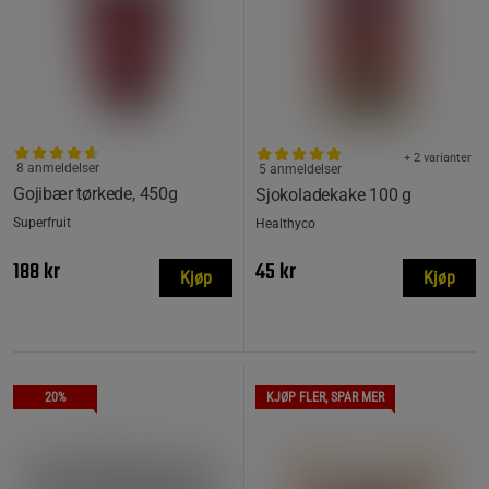
+ 2 varianter
8 anmeldelser
5 anmeldelser
Gojibær tørkede, 450g
Sjokoladekake 100 g
Superfruit
Healthyco
188 kr
45 kr
Kjøp
Kjøp
20%
KJØP FLER, SPAR MER