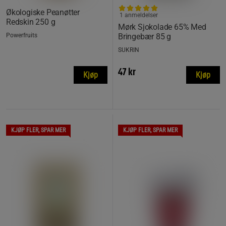
Økologiske Peanøtter
1 anmeldelser
Redskin 250 g
Mørk Sjokolade 65% Med
Powerfruits
Bringebær 85 g
SUKRIN
47 kr
Kjøp
Kjøp
KJØP FLER, SPAR MER
KJØP FLER, SPAR MER