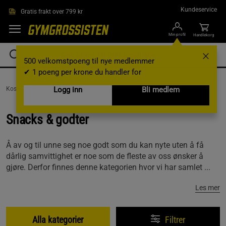
Hopp til hovedinnholdet
Kundeservice
Gratis frakt over 799 kr
Min profil
Handlekorg
500 velkomstpoeng til nye medlemmer
✔ 1 poeng per krone du handler for
Kosttilskudd /
Matvarer /
Logg inn
Snacks & godter
Bli medlem
Snacks & godter
Å av og til unne seg noe godt som du kan nyte uten å få
dårlig samvittighet er noe som de fleste av oss ønsker å
gjøre. Derfor finnes denne kategorien hvor vi har samlet ...
Les mer
Alla kategorier
Filtrer