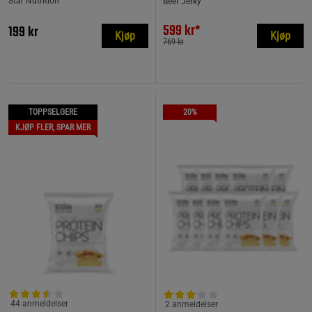
Star Nutrition
Beef Jerky
599 kr*
199 kr
Kjøp
Kjøp
769 kr
TOPPSELGERE
20%
KJØP FLER, SPAR MER
44 anmeldelser
2 anmeldelser