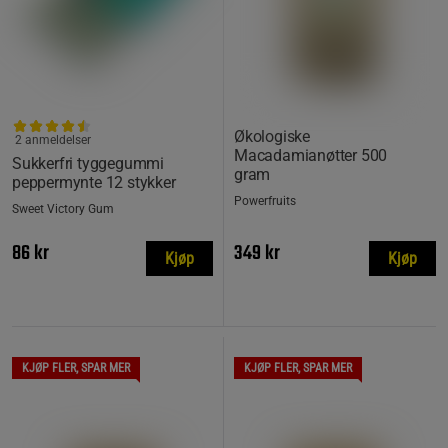
Økologiske
2 anmeldelser
Macadamianøtter 500
Sukkerfri tyggegummi
gram
peppermynte 12 stykker
Powerfruits
Sweet Victory Gum
86 kr
349 kr
Kjøp
Kjøp
KJØP FLER, SPAR MER
KJØP FLER, SPAR MER