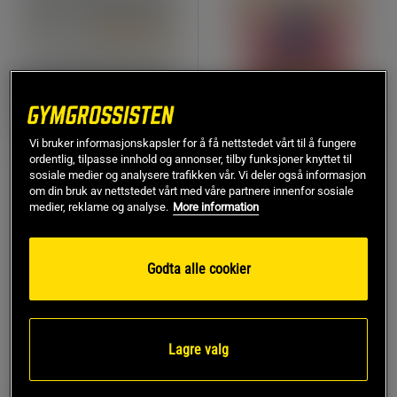
Vi bruker informasjonskapsler for å få nettstedet vårt til å fungere
ordentlig, tilpasse innhold og annonser, tilby funksjoner knyttet til
1 anmeldelser
2 anmeldelser
sosiale medier og analysere trafikken vår. Vi deler også informasjon
10 x Protein Nachos, 30g
Sjokoladepeanøtter 40 g
om din bruk av nettstedet vårt med våre partnere innenfor sosiale
medier, reklame og analyse.
More information
Star Nutrition
Healthyco
209 kr*
25 kr
Overvåke
Kjøp
260 kr
Godta alle cookier
Lagre valg
16%
KJØP FLER, SPAR MER