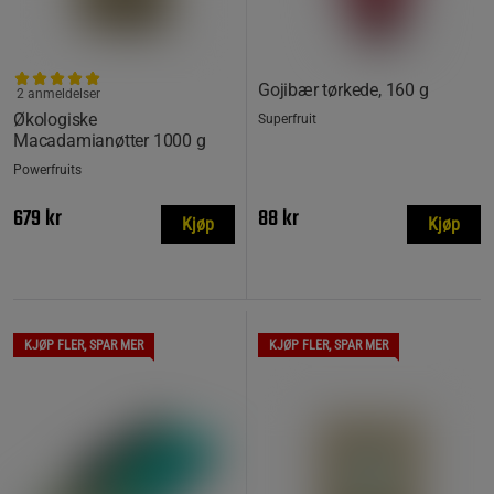
Gojibær tørkede, 160 g
2 anmeldelser
Økologiske
Superfruit
Macadamianøtter 1000 g
Powerfruits
679 kr
88 kr
Kjøp
Kjøp
KJØP FLER, SPAR MER
KJØP FLER, SPAR MER