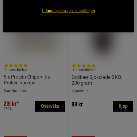
Informasjonskapselinnstillinger
1 anmeldelser
1 anmeldelser
5 x Protein Chips + 5 x
Gojibær Sjokolade ØKO,
Protein nachos
200 gram
Star Nutrition
Superfruit
219 kr*
99 kr
Overvåke
Kjøp
260 kr