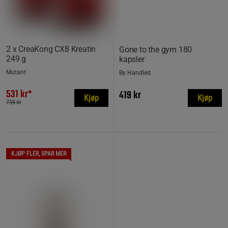
2 x CreaKong CX8 Kreatin
Gone to the gym 180
249 g
kapsler
Mutant
By Handled
531 kr*
419 kr
Kjøp
Kjøp
758 kr
KJØP FLER, SPAR MER