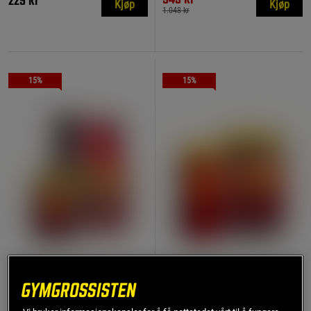
229 kr
Kjøp
Kjøp
1.048 kr
15%
15%
Mutant Mass, 6,8 kg +
CreaKong Kreatin 300 g +
CreaKong, 300g
Mutant Test Testosteron
Kosttilskudd 90 kapsler
Mutant