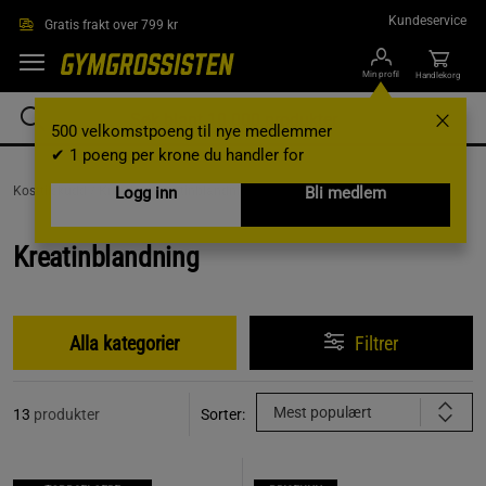
Hopp til hovedinnholdet
Kundeservice
Gratis frakt over 799 kr
Min profil
Handlekorg
500 velkomstpoeng til nye medlemmer
✔ 1 poeng per krone du handler for
Kosttilskudd /
Kreatin /
Logg inn
Kreatinblandning
Bli medlem
Kreatinblandning
Alla kategorier
Filtrer
Mest populært
13
produkter
Sorter: