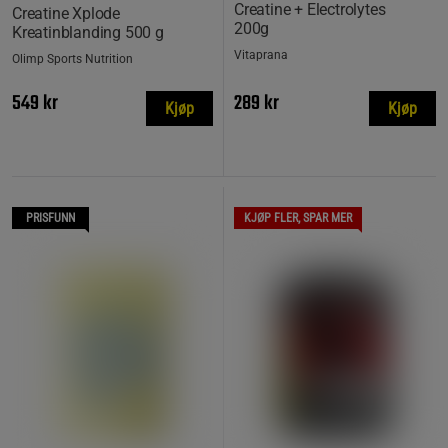
Creatine + Electrolytes
Creatine Xplode
200g
Kreatinblanding 500 g
Vitaprana
Olimp Sports Nutrition
549 kr
289 kr
Kjøp
Kjøp
PRISFUNN
KJØP FLER, SPAR MER