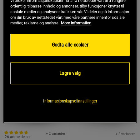
Vi bruker informasjonskapsler for å få nettstedet vårt til å fungere
Mutant
ordentlig, tilpasse innhold og annonser, tilby funksjoner knyttet til
sosiale medier og analysere trafikken vår. Vi deler også informasjon
1.163 kr*
629 kr*
Kjøp
Kjøp
om din bruk av nettstedet vårt med våre partnere innenfor sosiale
1.368 kr
738 kr
medier, reklame og analyse.
More information
Godta alle cookier
TOPPSELGERE
KJØP FLER, SPAR MER
KJØP FLER, SPAR MER
Lagre valg
Informasjonskapselinnstillinger
+ 2 varianter
+ 2 varianter
26 anmeldelser