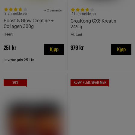
+ 2 varianter
3 anmeldelser
21 anmeldelser
Boost & Glow Creatine +
CreaKong CX8 Kreatin
Collagen 300g
249 g
Heey!
Mutant
251 kr
379 kr
Kjøp
Kjøp
Laveste pris
251 kr
30%
KJØP FLER, SPAR MER