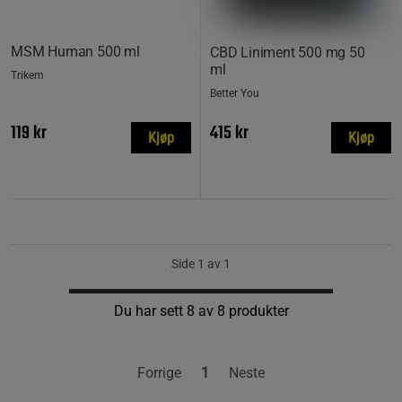
MSM Human 500 ml
CBD Liniment 500 mg 50
ml
Trikem
Better You
119 kr
415 kr
Kjøp
Kjøp
Side 1 av 1
Du har sett 8 av 8 produkter
Forrige
1
Neste