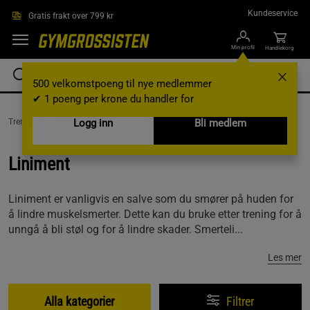
Hopp til hovedinnholdet
Kundeservice
Gratis frakt over 799 kr
Min profil
Handlekorg
500 velkomstpoeng til nye medlemmer
✔ 1 poeng per krone du handler for
Treningsutstyr & tilbehør /
Logg inn
Kroppspleie & Hygiene /
Bli medlem
Liniment
Liniment
Liniment er vanligvis en salve som du smører på huden for
å lindre muskelsmerter. Dette kan du bruke etter trening for å
unngå å bli støl og for å lindre skader. Smerteli...
Les mer
Alla kategorier
Filtrer