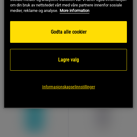
Red LinimentGel 250 ml
Radital Liniment
om din bruk av nettstedet vårt med våre partnere innenfor sosiale
medier, reklame og analyse.
More information
Trikem
Trikem
139 kr
99 kr
Kjøp
Kjøp
Godta alle cookier
Lagre valg
Informasjonskapselinnstillinger