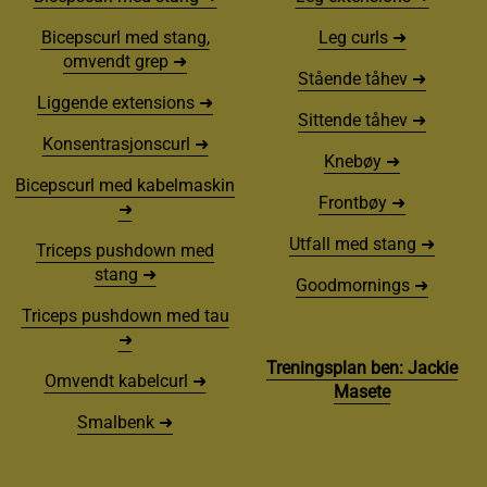
Bicepscurl med stang,
Leg curls ➜
omvendt grep ➜
Stående tåhev ➜
Liggende extensions ➜
Sittende tåhev ➜
Konsentrasjonscurl ➜
Knebøy ➜
Bicepscurl med kabelmaskin
Frontbøy ➜
➜
Utfall med stang ➜
Triceps pushdown med
stang ➜
Goodmornings ➜
Triceps pushdown med tau
➜
Treningsplan ben: Jackie
Omvendt kabelcurl ➜
Masete
Smalbenk ➜