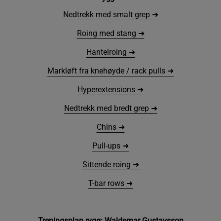
Nedtrekk med smalt grep ➜
Roing med stang ➜
Hantelroing ➜
Markløft fra knehøyde / rack pulls ➜
Hyperextensions ➜
Nedtrekk med bredt grep ➜
Chins ➜
Pull-ups ➜
Sittende roing ➜
T-bar rows ➜
Treningsplan rygg: Waldemar Gustavsson