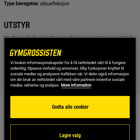
Type bevegelse:
albuefleksjon
UTSTYR
Her finner du forslag til personlig treningsutstyr som aktivt
kan støtte gjennomføringen av øvelsen og/eller redusere
risikoen for skader.
Vi bruker informasjonskapsler for å få nettstedet vårt til å fungere
Kabelcurl er en isolasjonsøvelse der man bruker forholdsvis
ordentlig, tilpasse innhold og annonser, tilby funksjoner knyttet til
lav vekt. Hvis du likevel har problemer med at grepet svikter,
sosiale medier og analysere trafikken vår. Vi deler også informasjon
kan det være lurt å investere i et par gode
om din bruk av nettstedet vårt med våre partnere innenfor sosiale
treningshansker
eller
magnesiumkarbonat
. Sistnevnte fås i
medier, reklame og analyse.
More information
både
fast
og
flytende
form.
Utstyr: Bicepscurl med kabelmaskin
Godta alle cookier
Lagre valg