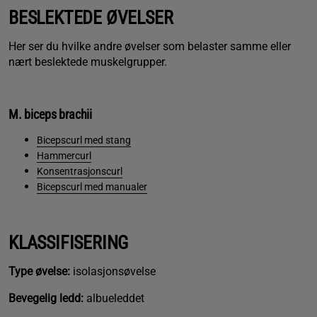
BESLEKTEDE ØVELSER
Her ser du hvilke andre øvelser som belaster samme eller
nært beslektede muskelgrupper.
M. biceps brachii
Bicepscurl med stang
Hammercurl
Konsentrasjonscurl
Bicepscurl med manualer
KLASSIFISERING
Type øvelse:
isolasjonsøvelse
Bevegelig ledd:
albueleddet