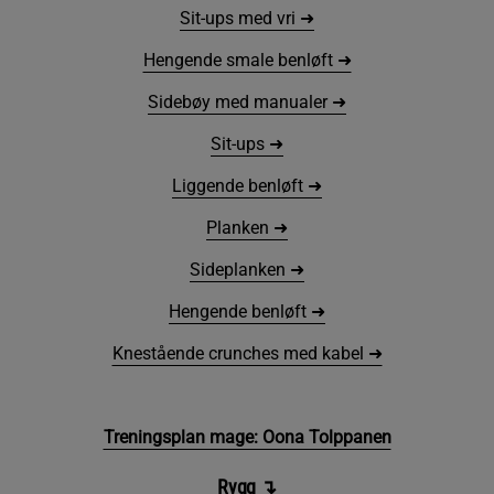
Sit-ups med vri ➜
Hengende smale benløft ➜
Sidebøy med manualer ➜
Sit-ups ➜
Liggende benløft ➜
Planken ➜
Sideplanken ➜
Hengende benløft ➜
Knestående crunches med kabel ➜
Treningsplan mage: Oona Tolppanen
Rygg
↴