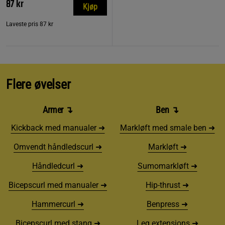
87 kr
Kjøp
Laveste pris
87 kr
Flere øvelser
Armer ↴
Ben ↴
Kickback med manualer ➜
Markløft med smale ben ➜
Omvendt håndledscurl ➜
Markløft ➜
Håndledcurl ➜
Sumomarkløft ➜
Bicepscurl med manualer ➜
Hip-thrust ➜
Hammercurl ➜
Benpress ➜
Bicepscurl med stang ➜
Leg extensions ➜