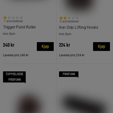
1 anmeldelser
5 anmeldelser
Trigger Point Roller
Iron Grip Lifting Hooks
Iron Gym
Iron Gym
240 kr
224 kr
Kjøp
Kjøp
Laveste pris
240 kr
Laveste pris
224 kr
TOPPSELGERE
PRISFUNN
PRISFUNN