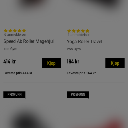
6 anmeldelser
1 anmeldelser
Speed ​​​​Ab Roller Magehjul
Yoga Roller Travel
Iron Gym
Iron Gym
414 kr
164 kr
Kjøp
Kjøp
Laveste pris
414 kr
Laveste pris
164 kr
PRISFUNN
PRISFUNN