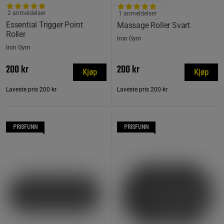
2 anmeldelser
1 anmeldelser
Essential Trigger Point
Massage Roller Svart
Roller
Iron Gym
Iron Gym
200 kr
200 kr
Kjøp
Kjøp
Laveste pris
200 kr
Laveste pris
200 kr
PRISFUNN
PRISFUNN