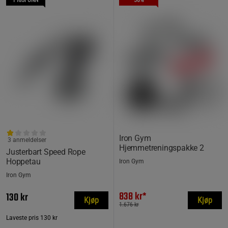
PRISFUNN
50%
Iron Gym
3 anmeldelser
Hjemmetreningspakke 2
Justerbart Speed Rope
Hoppetau
Iron Gym
Iron Gym
838 kr*
130 kr
Kjøp
Kjøp
1.676 kr
Laveste pris
130 kr