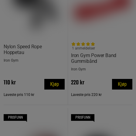
Nylon Speed ​​​​Rope
1 anmeldelser
Hoppetau
Iron Gym Power Band
Iron Gym
Gummibånd
Iron Gym
110 kr
220 kr
Kjøp
Kjøp
Laveste pris
110 kr
Laveste pris
220 kr
PRISFUNN
PRISFUNN