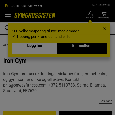
Hopp til hovedinnholdet
Kundeservice
Gratis frakt over 799 kr
Min profil
Handlekorg
500 velkomstpoeng til nye medlemmer
✔ 1 poeng per krone du handler for
AlleVaremerker /
Iron Gym
Logg inn
Bli medlem
Iron Gym
Iron Gym produserer treningsredskaper for hjemmetrening
og gym som er unike og effektive. Kontakt:
priit@onwayfitness.com, +372 5119783, Salme, Ellamaa,
Saue vald, EE7620...
Les mer