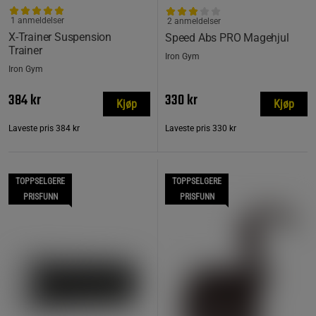
1 anmeldelser
2 anmeldelser
X-Trainer Suspension
Speed ​​​​Abs PRO Magehjul
Trainer
Iron Gym
Iron Gym
384 kr
330 kr
Kjøp
Kjøp
Laveste pris
384 kr
Laveste pris
330 kr
TOPPSELGERE
TOPPSELGERE
PRISFUNN
PRISFUNN