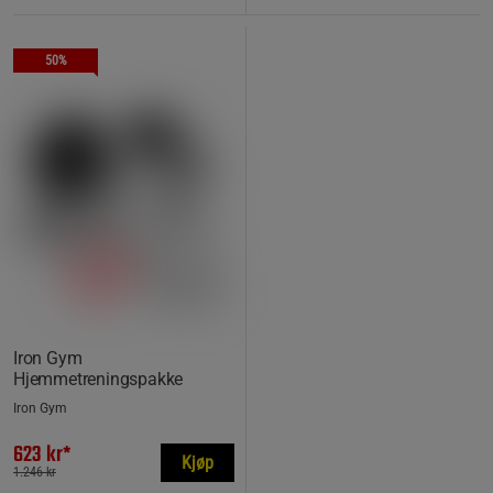
50%
Iron Gym
Hjemmetreningspakke
Iron Gym
623 kr*
Kjøp
1.246 kr