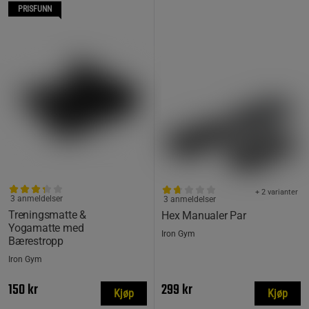
PRISFUNN
+ 2 varianter
3 anmeldelser
3 anmeldelser
Treningsmatte &
Hex Manualer Par
Yogamatte med
Iron Gym
Bærestropp
Iron Gym
150 kr
299 kr
Kjøp
Kjøp