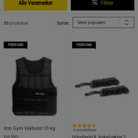
Alle Varemerker
Filtrer
Mest populært
33
produkter
Sorter:
PRISFUNN
PRISFUNN
Iron Gym Vektvest 10 kg
4 anmeldelser
Iron Gym
Håndledd & Ankelvekter 2