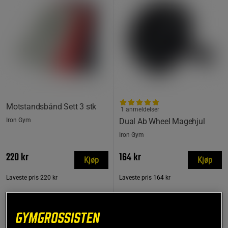
Motstandsbånd Sett 3 stk
1 anmeldelser
Iron Gym
Dual Ab Wheel Magehjul
Iron Gym
220 kr
164 kr
Kjøp
Kjøp
Laveste pris
220 kr
Laveste pris
164 kr
PRISFUNN
PRISFUNN