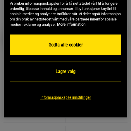
Vi bruker informasjonskapsler for å få nettstedet vårt til å fungere
ordentlig, tilpasse innhold og annonser, tilby funksjoner knyttet til
sosiale medier og analysere trafikken vår. Vi deler også informasjon
om din bruk av nettstedet vårt med våre partnere innenfor sosiale
medier, reklame og analyse.
More information
Godta alle cookier
Lagre valg
5 anmeldelser
1 anmeldelser
Xtreme Dørgym
Chin Up Bar Dørtrapes
Iron Gym
Iron Gym
Informasjonskapselinnstillinger
467 kr
234 kr
Kjøp
Kjøp
Laveste pris
467 kr
Laveste pris
234 kr