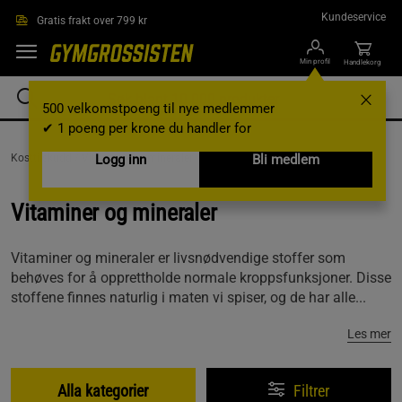
Hopp til hovedinnholdet
Kundeservice
Gratis frakt over 799 kr
Min profil
Handlekorg
500 velkomstpoeng til nye medlemmer
✔ 1 poeng per krone du handler for
Kosttilskudd /
Vitaminer og mineraler
Logg inn
Bli medlem
Vitaminer og mineraler
Vitaminer og mineraler er livsnødvendige stoffer som
behøves for å opprettholde normale kroppsfunksjoner. Disse
stoffene finnes naturlig i maten vi spiser, og de har alle...
Les mer
Alla kategorier
Filtrer