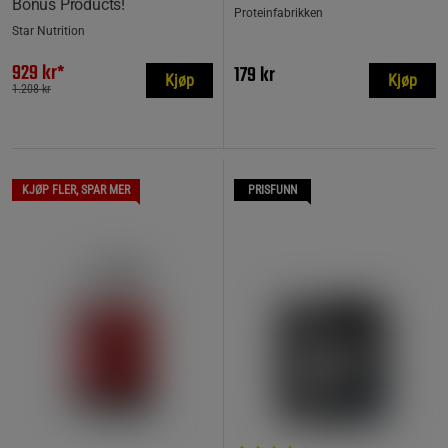
Bonus Products!
Proteinfabrikken
Star Nutrition
929 kr*
179 kr
Kjøp
Kjøp
1.208 kr
KJØP FLER, SPAR MER
PRISFUNN