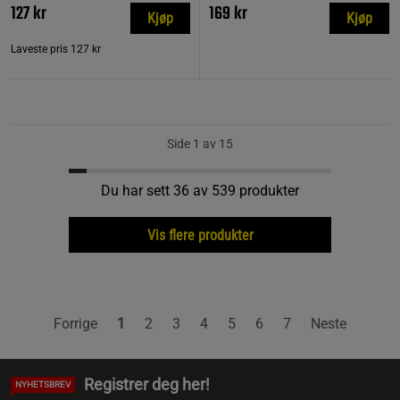
127 kr
169 kr
Kjøp
Kjøp
Laveste pris
127 kr
Side 1 av 15
Du har sett 36 av 539 produkter
Vis flere produkter
Forrige
1
2
3
4
5
6
7
Neste
Registrer deg her!
NYHETSBREV