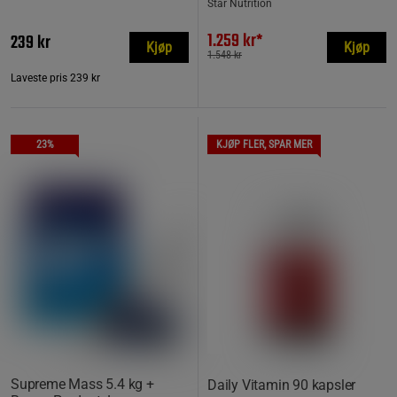
Star Nutrition
1.259 kr*
239 kr
Kjøp
Kjøp
1.548 kr
Laveste pris
239 kr
23%
KJØP FLER, SPAR MER
Supreme Mass 5.4 kg +
Daily Vitamin 90 kapsler