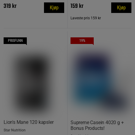
319 kr
159 kr
Kjøp
Kjøp
Laveste pris
159 kr
PRISFUNN
19%
Lion's Mane 120 kapsler
Supreme Casein 4020 g +
Bonus Products!
Star Nutrition