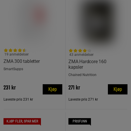
19 anmeldelser
43 anmeldelser
ZMA 300 tabletter
ZMA Hardcore 160
kapsler
SmartSupps
Chained Nutrition
231 kr
271 kr
Kjøp
Kjøp
Laveste pris
231 kr
Laveste pris
271 kr
KJØP FLER, SPAR MER
PRISFUNN