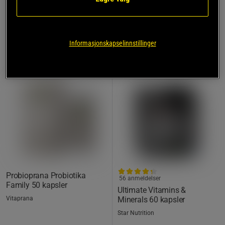
KJØP FLER, SPAR MER
TOPPSELGERE
Informasjonskapselinnstillinger
PRISFUNN
Probioprana Probiotika
56 anmeldelser
Family 50 kapsler
Ultimate Vitamins &
Vitaprana
Minerals 60 kapsler
Star Nutrition