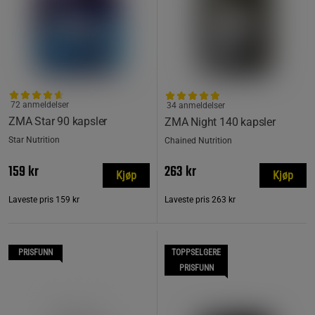
72 anmeldelser
34 anmeldelser
ZMA Star 90 kapsler
ZMA Night 140 kapsler
Star Nutrition
Chained Nutrition
159 kr
263 kr
Kjøp
Kjøp
Laveste pris
159 kr
Laveste pris
263 kr
PRISFUNN
TOPPSELGERE
PRISFUNN