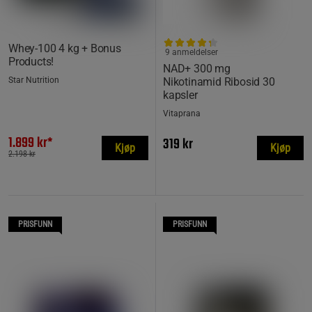
Whey-100 4 kg + Bonus
9 anmeldelser
Products!
NAD+ 300 mg
Star Nutrition
Nikotinamid Ribosid 30
kapsler
Vitaprana
1.899 kr*
319 kr
Kjøp
Kjøp
2.198 kr
PRISFUNN
PRISFUNN