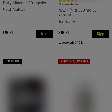
Daily Minerals 90 kapsler
3 anmeldelser
Proteinfabrikken
NAD+ (NR) 300 mg 60
kapslar
Star Nutrition
179 kr
319 kr
Kjøp
Kjøp
Laveste pris
319 kr
PRISFUNN
KJØP FLER, SPAR MER