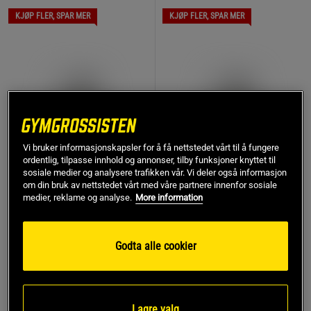
KJØP FLER, SPAR MER
KJØP FLER, SPAR MER
Vi bruker informasjonskapsler for å få nettstedet vårt til å fungere
ordentlig, tilpasse innhold og annonser, tilby funksjoner knyttet til
sosiale medier og analysere trafikken vår. Vi deler også informasjon
om din bruk av nettstedet vårt med våre partnere innenfor sosiale
medier, reklame og analyse.
More information
5 anmeldelser
2 anmeldelser
NAD+ Høykonsentrert 30
Longevit NAD Complex 30
kapsler
kapslar
Godta alle cookier
Vitaprana
Vitaprana
299 kr
449 kr
Kjøp
Kjøp
Lagre valg