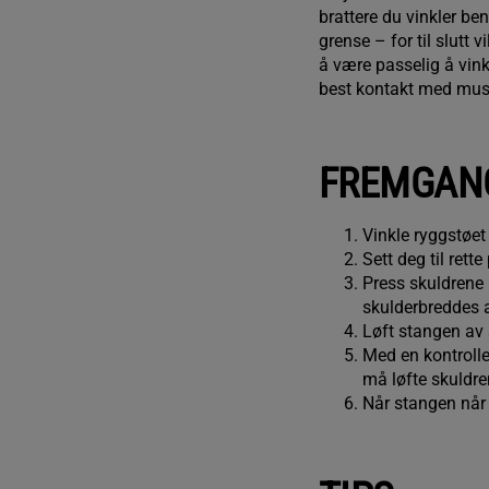
brattere du vinkler ben
grense – for til slutt 
å være passelig å vink
best kontakt med mus
FREMGAN
Vinkle ryggstøet
Sett deg til rett
Press skuldrene 
skulderbreddes av
Løft stangen av 
Med en kontrolle
må løfte skuldr
Når stangen når 