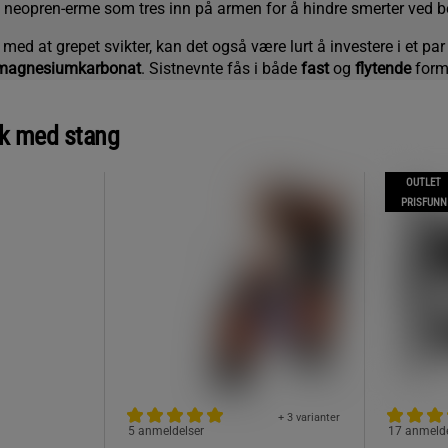
e neopren-erme som tres inn på armen for å hindre smerter ved b
med at grepet svikter, kan det også være lurt å investere i et pa
magnesiumkarbonat
. Sistnevnte fås i både
fast
og
flytende
form
nk med stang
OUTLET
PRISFUNN
+ 3 varianter
5 anmeldelser
17 anmelde