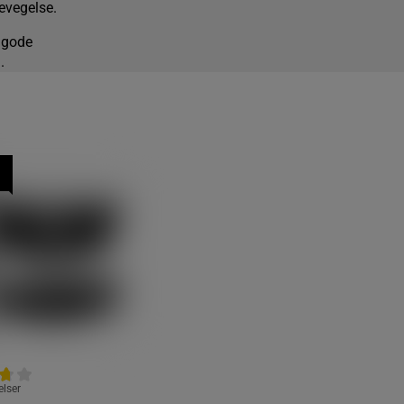
evegelse.
r gode
.
lser