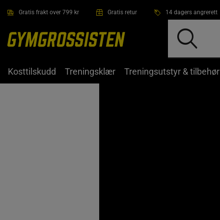
Hopp til hovedinnholdet
Gratis frakt over 799 kr
Gratis retur
14 dagers angrerett
Kosttilskudd
Treningsklær
Treningsutstyr & tilbehør