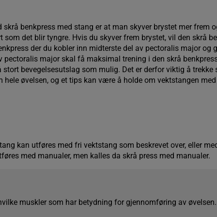
ed skrå benkpress med stang er at man skyver brystet mer frem og 
t som det blir tyngre. Hvis du skyver frem brystet, vil den skrå be
benkpress der du kobler inn midterste del av pectoralis major og g
av pectoralis major skal få maksimal trening i den skrå benkpresse
 stort bevegelsesutslag som mulig. Det er derfor viktig å trekke
 hele øvelsen, og et tips kan være å holde om vektstangen med
ang kan utføres med fri vektstang som beskrevet over, eller m
tføres med manualer, men kalles da skrå press med manualer.
 hvilke muskler som har betydning for gjennomføring av øvelsen.