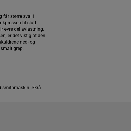
får større svai i
nkpressen til slutt
ir øvre del avlastning.
n, er det viktig at den
 skuldrene ned- og
 smalt grep.
ed smithmaskin. Skrå