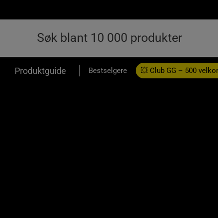
Produktguide
Bestselgere
💥 Club GG – 500 velk