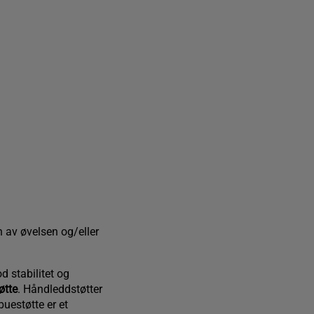
n av øvelsen og/eller
d stabilitet og
øtte
. Håndleddstøtter
buestøtte er et