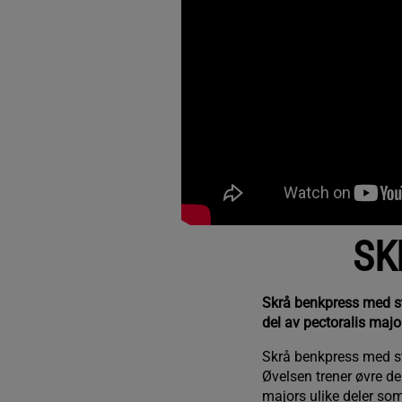
SK
Skrå benkpress med st
del av pectoralis majo
Skrå benkpress med st
Øvelsen trener øvre de
majors ulike deler so