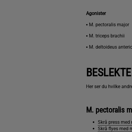
Agonister
▪ M. pectoralis major
▪ M. triceps brachii
▪ M. deltoideus anterio
BESLEKTE
Her ser du hvilke and
M. pectoralis m
Skrå press med
Skrå flyes med 