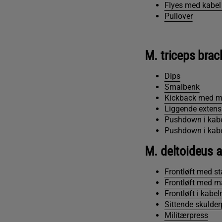
Flyes med kabel
Pullover
M. triceps brach
Dips
Smalbenk
Kickback med m
Liggende extens
Pushdown i kab
Pushdown i kab
M. deltoideus a
Frontløft med s
Frontløft med m
Frontløft i kabe
Sittende skulde
Militærpress