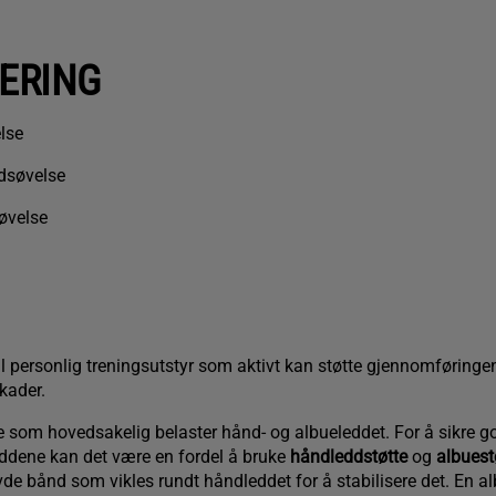
SERING
lse
ddsøvelse
øvelse
til personlig treningsutstyr som aktivt kan støtte gjennomføringe
kader.
 som hovedsakelig belaster hånd- og albueleddet. For å sikre go
eddene kan det være en fordel å bruke
håndleddstøtte
og
albuest
evde bånd som vikles rundt håndleddet for å stabilisere det. En al