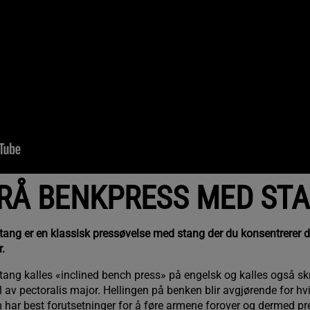
RÅ BENKPRESS MED ST
ang er en klassisk pressøvelse med stang der du konsentrerer de
r.
ang kalles «inclined bench press» på engelsk og kalles også sk
l av pectoralis major. Hellingen på benken blir avgjørende for hvi
m har best forutsetninger for å føre armene forover og dermed p