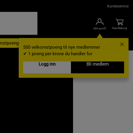
Kundeservice
Handlekorg
Min profil
omstpoeng
Kampanjer
Outlet
Nyheter
Brands
Gavekort
500 velkomstpoeng til nye medlemmer
✔ 1 poeng per krone du handler for
Logg inn
Bli medlem