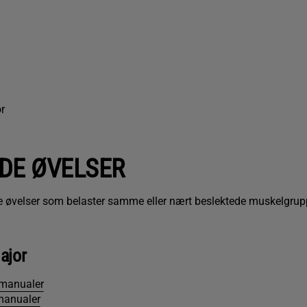
r
DE ØVELSER
re øvelser som belaster samme eller nært beslektede muskelgrup
ajor
 manualer
manualer