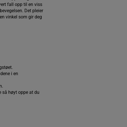
rt fall opp til en viss
 bevegelsen. Det pleier
ken vinkel som gir deg
ggstøet.
ndene i en
en.
e så høyt oppe at du