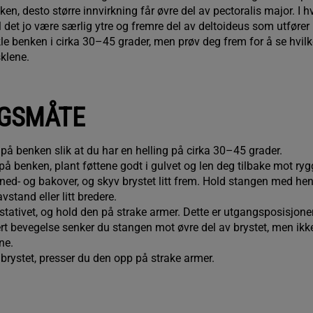
ken, desto større innvirkning får øvre del av pectoralis major. I hve
vil det jo være særlig ytre og fremre del av deltoideus som utfører
le benken i cirka 30–45 grader, men prøv deg frem for å se hvil
klene.
GSMÅTE
 på benken slik at du har en helling på cirka 30–45 grader.
e på benken, plant føttene godt i gulvet og len deg tilbake mot ry
ned- og bakover, og skyv brystet litt frem. Hold stangen med he
stand eller litt bredere.
stativet, og hold den på strake armer. Dette er utgangsposisjon
rt bevegelse senker du stangen mot øvre del av brystet, men ikk
ene.
brystet, presser du den opp på strake armer.