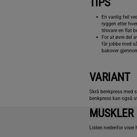
TIPS
En vanlig feil v
ryggen etter hver
tilsvare en flat 
For at øvre del 
får jobbe med så
bakover gjennom
VARIANT
Skrå benkpress med st
benkpress kan også u
MUSKLER
Listen nedenfor viser