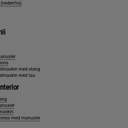
 (nedenfra)
ii
anualer
ions
elmaskin med stang
elmaskin med tau
nterior
tang
anualer
lmaskin
rpress med manualer