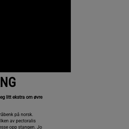
ANG
g litt ekstra om øvre
råbenk på norsk.
lken av pectoralis
resse opp stangen. Jo