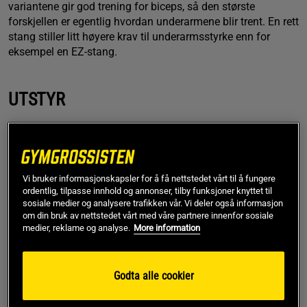
variantene gir god trening for biceps, så den største
forskjellen er egentlig hvordan underarmene blir trent. En rett
stang stiller litt høyere krav til underarmsstyrke enn for
eksempel en EZ-stang.
UTSTYR
Her finner du forslag til personlig treningsutstyr som aktivt
kan støtte gjennomføringen av øvelsen og/eller redusere
risikoen for skader.
Vi bruker informasjonskapsler for å få nettstedet vårt til å fungere
Bicepscurl er en isolasjonsøvelse der man bruker
ordentlig, tilpasse innhold og annonser, tilby funksjoner knyttet til
forholdsvis lav vekt. Hvis du likevel har problemer med at
sosiale medier og analysere trafikken vår. Vi deler også informasjon
grepet svikter, kan det være lurt å investere i et par gode
om din bruk av nettstedet vårt med våre partnere innenfor sosiale
treningshansker
eller
magnesiumkarbonat
. Sistnevnte fås i
medier, reklame og analyse.
More information
både
fast
og
flytende
form.
I de fleste styrketreningsøvelser, og spesielt de som utføres
Godta alle cookier
med frie vekter, vil du ha nytte av å bruke treningssko som er
egnet til formålet. Med vanlige joggesko med buet og