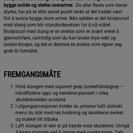
bygge solide og sterke overarmer.
De aller fleste som trener
styrke, har på et eller annet punkt tenkt at det hadde vært
fint å kunne bygge store armer. Ikke sjelden er det bicepscurl
med stang som blir standardøvelsen for å nå målet.
Bicepscurl med stang er en øvelse som er svært enkel å
gjennomføre, samtidig som du kan bruke mye vekt og
isolere biceps, og det er dermed en øvelse som egner seg
godt til formålet.
FREMGANGSMÅTE
Hold stangen med supinert grep (underhåndsgrep –
håndflatene opp) og hendene plassert i cirka
skulderbreddes avstand.
I utgangsposisjonen holder du armene fullt utstrakt
mens du står med rak holdning og skuldrene senket
og trukket litt tilbake.
Løft stangen til den er på høyde med skuldrene. Unngå
å kippe stangen ved å gynge med overkroppen. Selv