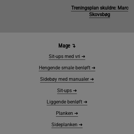
Treningsplan skuldre: Marc
Skovsbøg
Mage
↴
Sit-ups med vri ➜
Hengende smale benløft ➜
Sidebøy med manualer ➜
Sit-ups ➜
Liggende benløft ➜
Planken ➜
Sideplanken ➜