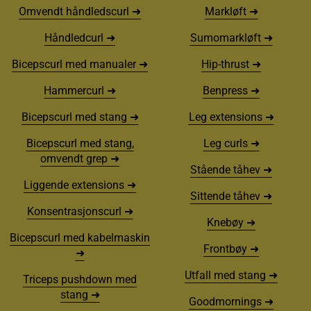
Omvendt håndledscurl ➜
Markløft ➜
Håndledcurl ➜
Sumomarkløft ➜
Bicepscurl med manualer ➜
Hip-thrust ➜
Hammercurl ➜
Benpress ➜
Bicepscurl med stang ➜
Leg extensions ➜
Bicepscurl med stang,
Leg curls ➜
omvendt grep ➜
Stående tåhev ➜
Liggende extensions ➜
Sittende tåhev ➜
Konsentrasjonscurl ➜
Knebøy ➜
Bicepscurl med kabelmaskin
Frontbøy ➜
➜
Utfall med stang ➜
Triceps pushdown med
stang ➜
Goodmornings ➜