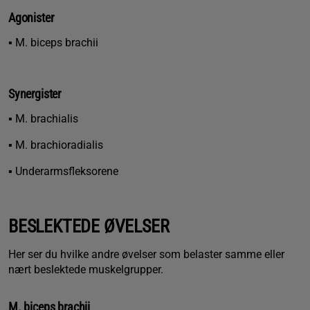
Agonister
▪ M. biceps brachii
Synergister
▪ M. brachialis
▪ M. brachioradialis
▪ Underarmsfleksorene
BESLEKTEDE ØVELSER
Her ser du hvilke andre øvelser som belaster samme eller
nært beslektede muskelgrupper.
M. biceps brachii