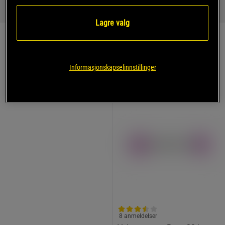
støtdempet såle blir underlaget utstabilt, og her er en
styrketreningssko
med flat og stiv såle å foretrekke.
Lagre valg
Utstyr: Bicepscurl med stang
Informasjonskapselinnstillinger
TOPPSELGERE
8 anmeldelser