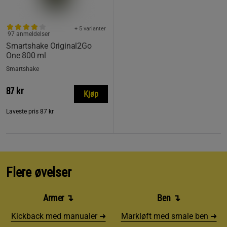
+ 5 varianter
97 anmeldelser
Smartshake Original2Go
One 800 ml
Smartshake
87 kr
Kjøp
Laveste pris
87 kr
Flere øvelser
Armer ↴
Ben ↴
Kickback med manualer ➜
Markløft med smale ben ➜