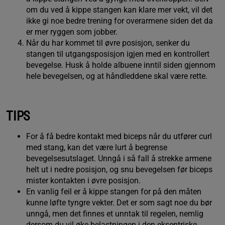
om du ved å kippe stangen kan klare mer vekt, vil det
ikke gi noe bedre trening for overarmene siden det da
er mer ryggen som jobber.
Når du har kommet til øvre posisjon, senker du
stangen til utgangsposisjon igjen med en kontrollert
bevegelse. Husk å holde albuene inntil siden gjennom
hele bevegelsen, og at håndleddene skal være rette.
TIPS
For å få bedre kontakt med biceps når du utfører curl
med stang, kan det være lurt å begrense
bevegelsesutslaget. Unngå i så fall å strekke armene
helt ut i nedre posisjon, og snu bevegelsen før biceps
mister kontakten i øvre posisjon.
En vanlig feil er å kippe stangen for på den måten
kunne løfte tyngre vekter. Det er som sagt noe du bør
unngå, men det finnes et unntak til regelen, nemlig
dersom du vil øke belastningen i den eksentriske