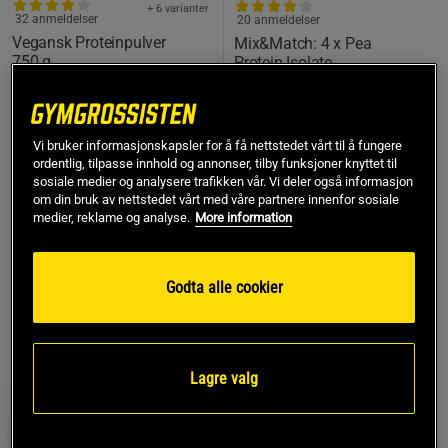
+ 6 varianter
32 anmeldelser
20 anmeldelser
Vegansk Proteinpulver
Mix&Match: 4 x Pea
750 g
Protein Isolate
Erteproteinisolat 1 kg
Weider
Star Nutrition
999 kr*
379 kr
Vi bruker informasjonskapsler for å få nettstedet vårt til å fungere
Kjøp
Kjøp
ordentlig, tilpasse innhold og annonser, tilby funksjoner knyttet til
1.196 kr
sosiale medier og analysere trafikken vår. Vi deler også informasjon
om din bruk av nettstedet vårt med våre partnere innenfor sosiale
medier, reklame og analyse.
More information
16%
20%
Godta alle cookier
Lagre valg