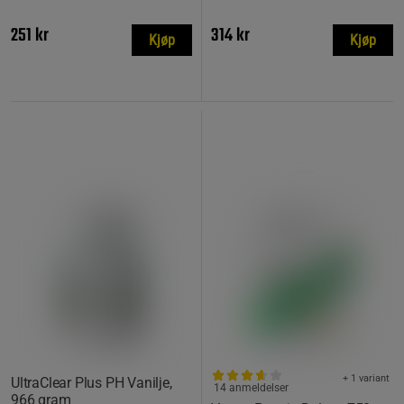
251 kr
314 kr
Kjøp
Kjøp
+ 1 variant
UltraClear Plus PH Vanilje,
14 anmeldelser
966 gram