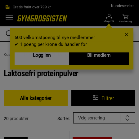
Hopp til hovedinnholdet
Kundeservice
Gratis frakt over 799 kr
Min profil
Handlekorg
500 velkomstpoeng til nye medlemmer
✔ 1 poeng per krone du handler for
Kosttilskudd /
Proteinpulver /
Logg inn
Laktosefri proteinpulver
Bli medlem
Laktosefri proteinpulver
Alla kategorier
Filtrer
Velg sortering
20
produkter
Sorter: