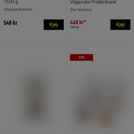
1600 g
Veganske Proteinbarer
Chained Nutrition
Star Nutrition
449 kr*
549 kr
Kjøp
Kjøp
745 kr
16%