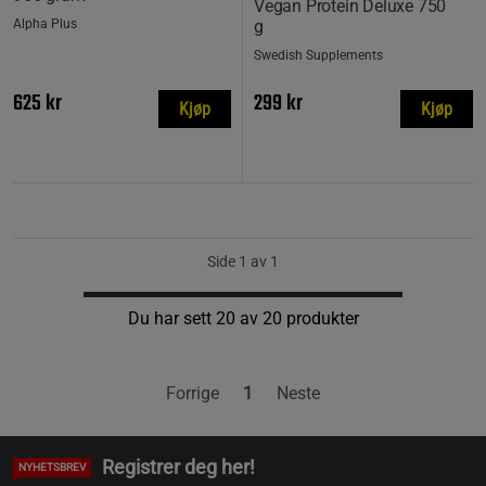
Vegan Protein Deluxe 750
Alpha Plus
g
Swedish Supplements
625 kr
299 kr
Kjøp
Kjøp
Side 1 av 1
Du har sett 20 av 20 produkter
Forrige
1
Neste
Registrer deg her!
NYHETSBREV