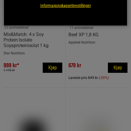
Informasjonskapselinnstillinger
+ 5 varianter
25 anmeldelser
11 anmeldelser
Mix&Match: 4 x Soy
Beef XP 1,8 KG
Protein Isolate
Applied Nutrition
Soyaproteinisolat 1 kg
Star Nutrition
999 kr*
679 kr
Kjøp
Kjøp
1.196 kr
Laveste pris
849 kr
(-20%)