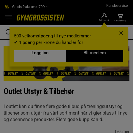
Hopp til hovedinnholdet
Kundeservice
Gratis frakt over 799 kr
Min profil
Handlekorg
500 velkomstpoeng til nye medlemmer
✔ 1 poeng per krone du handler for
Logg inn
Bli medlem
Outlet Utstyr & Tilbehør
I outlet kan du finne flere gode tilbud på treningsutstyr og
tilbehør som utgår fra vårt sortiment når vi gjør plass til nye
og spennende produkter. Flere gode kupp kan d...
Les mer