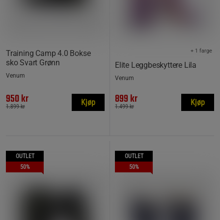
+ 1 farge
Training Camp 4.0 Bokse
sko Svart Grønn
Elite Leggbeskyttere Lila
Venum
Venum
950 kr
899 kr
Kjøp
Kjøp
1.899 kr
1.499 kr
OUTLET
OUTLET
50%
50%