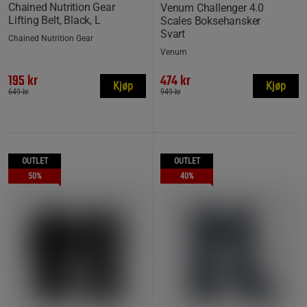
Chained Nutrition Gear
Venum Challenger 4.0
Lifting Belt, Black, L
Scales Boksehansker
Svart
Chained Nutrition Gear
Venum
195 kr
474 kr
Kjøp
Kjøp
649 kr
949 kr
OUTLET
OUTLET
50%
40%