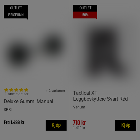
OUTLET
OUTLET
PRISFUNN
50%
+ 2 varianter
Tactical XT
1 anmeldelser
Leggbeskyttere Svart Rød
Deluxe Gummi Manual
Venum
SPRI
710 kr
Fra
1.499 kr
Kjøp
Kjøp
1.419 kr