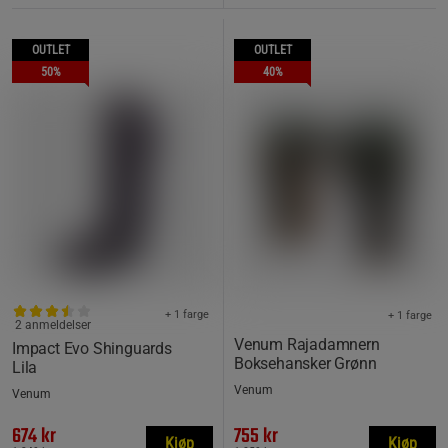
OUTLET
OUTLET
50%
40%
+ 1 farge
+ 1 farge
2 anmeldelser
Venum Rajadamnern
Impact Evo Shinguards
Boksehansker Grønn
Lila
Venum
Venum
674 kr
755 kr
Kjøp
Kjøp