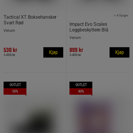
+ 4 farger
Tactical XT Boksehansker
Svart Rød
Impact Evo Scales
Leggbeskyttere Blå
Venum
Venum
530 kr
899 kr
Kjøp
Kjøp
1.059 kr
1.499 kr
OUTLET
OUTLET
50%
40%