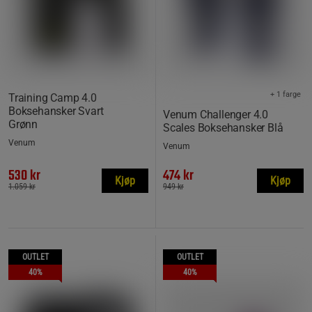
+ 1 farge
Training Camp 4.0
Boksehansker Svart
Venum Challenger 4.0
Grønn
Scales Boksehansker Blå
Venum
Venum
530 kr
474 kr
Kjøp
Kjøp
1.059 kr
949 kr
OUTLET
OUTLET
40%
40%