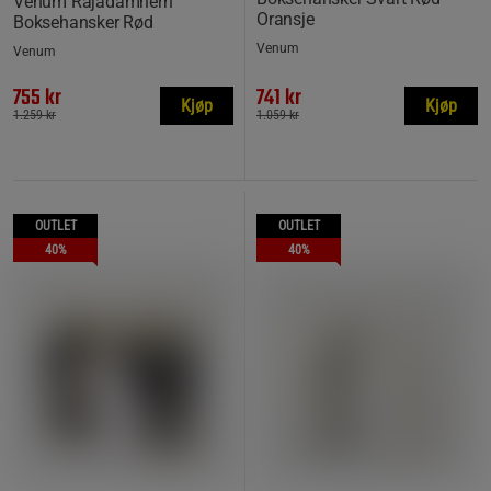
Venum Rajadamnern
Oransje
Boksehansker Rød
Venum
Venum
755 kr
741 kr
Kjøp
Kjøp
1.259 kr
1.059 kr
OUTLET
OUTLET
40%
40%