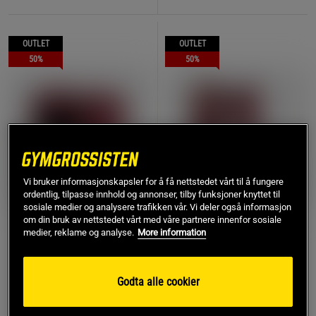
OUTLET
OUTLET
50%
50%
Vi bruker informasjonskapsler for å få nettstedet vårt til å fungere
ordentlig, tilpasse innhold og annonser, tilby funksjoner knyttet til
sosiale medier og analysere trafikken vår. Vi deler også informasjon
om din bruk av nettstedet vårt med våre partnere innenfor sosiale
medier, reklame og analyse.
More information
Tactical XT Boksehansker
Tactical XT
Svart Vinrød Gull
Leggbeskyttere Svart
Vinrød Gull
Venum
Godta alle cookier
Venum
530 kr
710 kr
Kjøp
Kjøp