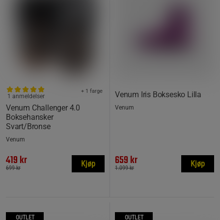
+ 1 farge
Venum Iris Boksesko Lilla
1 anmeldelser
Venum Challenger 4.0
Venum
Boksehansker
Svart/Bronse
Venum
419 kr
659 kr
Kjøp
Kjøp
699 kr
1.099 kr
OUTLET
OUTLET