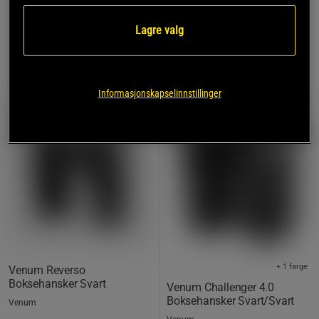
1.059 kr
1.419 kr
Lagre valg
OUTLET
OUTLET
Informasjonskapselinnstillinger
50%
40%
+ 1 farge
Venum Reverso
Boksehansker Svart
Venum Challenger 4.0
Boksehansker Svart/Svart
Venum