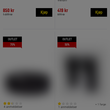
Venum
850 kr
419 kr
Kjøp
Kjøp
1.699 kr
699 kr
OUTLET
OUTLET
70%
50%
+ 1 farge
4 anmeldelser
1 anmeldelser