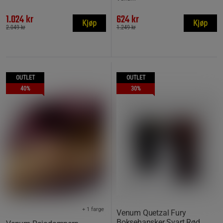
1.024 kr
624 kr
Kjøp
Kjøp
2.049 kr
1.249 kr
OUTLET
OUTLET
40%
30%
+ 1 farge
Venum Quetzal Fury
Boksehansker Svart Rød