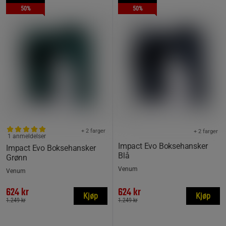
50%
50%
+ 2 farger
+ 2 farger
1 anmeldelser
Impact Evo Boksehansker
Impact Evo Boksehansker
Blå
Grønn
Venum
Venum
624 kr
624 kr
Kjøp
Kjøp
1.249 kr
1.249 kr