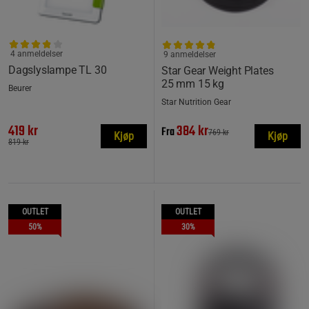
4 anmeldelser
9 anmeldelser
Dagslyslampe TL 30
Star Gear Weight Plates
25 mm 15 kg
Beurer
Star Nutrition Gear
419 kr
384 kr
Fra
769 kr
Kjøp
Kjøp
819 kr
OUTLET
OUTLET
50%
30%