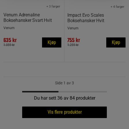
+ 3 farger
+ 4 farger
Venum Adrenaline
Impact Evo Scales
Boksehansker Svart Hvit
Boksehansker Hvit
Venum
Venum
635 kr
755 kr
Kjøp
Kjøp
1.059 kr
1.259 kr
Side 1 av 3
Du har sett 36 av 84 produkter
Vis flere produkter