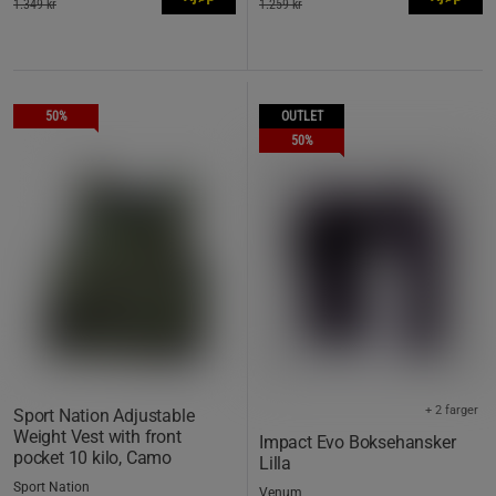
1.349 kr
1.259 kr
50%
OUTLET
50%
+ 2 farger
Sport Nation Adjustable
Weight Vest with front
Impact Evo Boksehansker
pocket 10 kilo, Camo
Lilla
Sport Nation
Venum