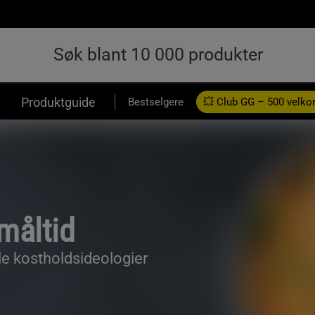
Produktguide
Bestselgere
💥 Club GG – 500 velk
måltid
lle kostholdsideologier