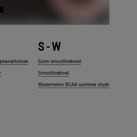
S - W
g peanøttsmak
Sunn smoothiebowl
r
Smoothiebowl
Watermelon BCAA summer slush