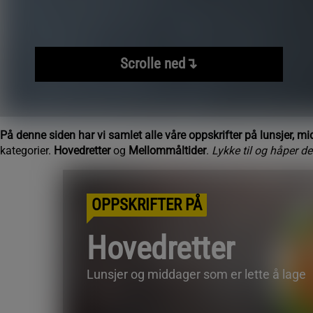
Scrolle ned↴
På denne siden har vi samlet alle våre oppskrifter på lunsjer, m
kategorier.
Hovedretter
og
Mellommåltider
.
Lykke til og håper d
OPPSKRIFTER PÅ
Hovedretter
Lunsjer og middager som er lette å lage