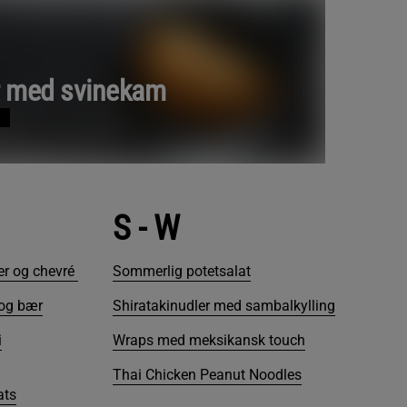
r med svinekam
S - W
er og chevré
Sommerlig potetsalat
 og bær
Shiratakinudler med sambalkylling
i
Wraps med meksikansk touch
Thai Chicken Peanut Noodles
ats