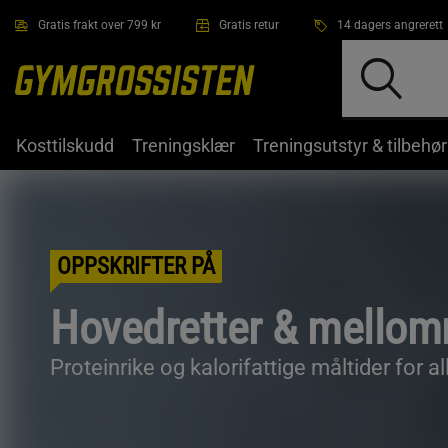
Hopp til hovedinnholdet
Gratis frakt over 799 kr
Gratis retur
14 dagers angrerett
Kosttilskudd
Treningsklær
Treningsutstyr & tilbehør
OPPSKRIFTER PÅ
Hovedretter & mellom
Proteinrike og kalorifattige måltider for a