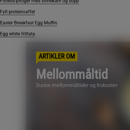
Fitness-piroger med svinekam og sopp
Fylt proteinvaffel
Easter Breakfast Egg Muffin
Egg white frittata
ARTIKLER OM
Mellommåltid
Sunne mellommåltider og frokoster