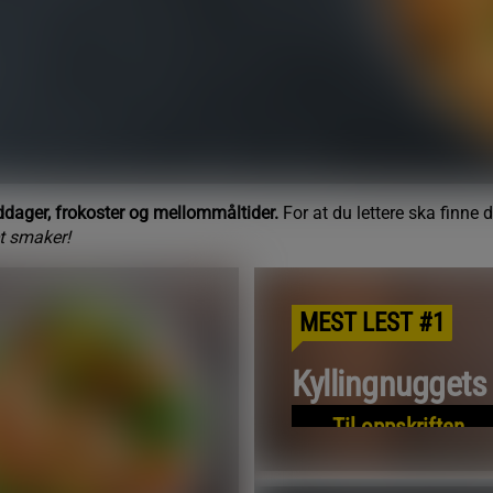
iddager, frokoster og mellommåltider.
For at du lettere ska finne d
et smaker!
MEST LEST #1
Kyllingnugget
Til oppskriften