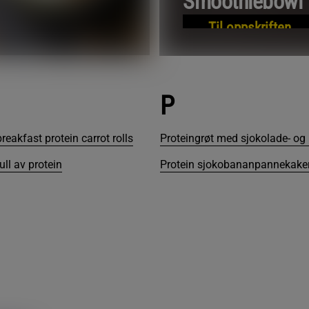
Smoothiebowl
Til oppskriften
P
reakfast protein carrot rolls
Proteingrøt med sjokolade- o
ll av protein
Protein sjokobananpannekake