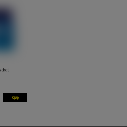
ydrat
Kjøp
r