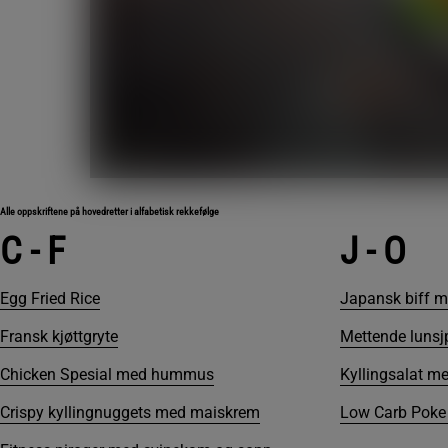
Alle oppskriftene på hovedretter i alfabetisk rekkefølge
C - F
J - O
Egg Fried Rice
Japansk biff m
Fransk kjøttgryte
Mettende luns
Chicken Spesial med hummus
Kyllingsalat m
Crispy kyllingnuggets med maiskrem
Low Carb Poke