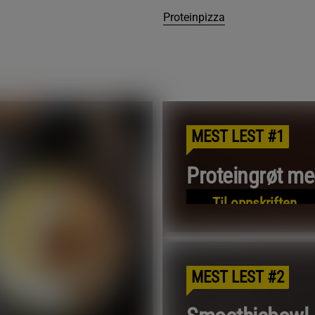
Proteinpizza
MEST LEST #1
Proteingrøt m
Til oppskriften
MEST LEST #2