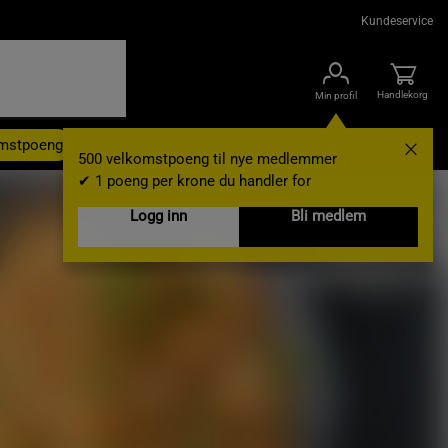
Kundeservice
Handlekorg
Min profil
omstpoeng
Kampanjer
Outlet
Nyheter
Brands
Gavekort
500 velkomstpoeng til nye medlemmer
✔ 1 poeng per krone du handler for
Logg inn
Bli medlem