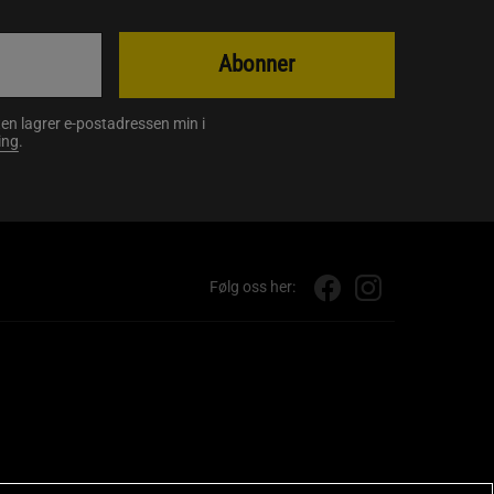
Abonner
en lagrer e-postadressen min i
ing
.
Følg oss her: