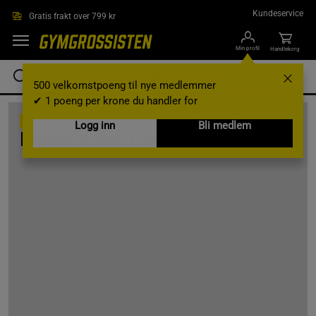
Hopp til hovedinnholdet
Kundeservice
Gratis frakt over 799 kr
Min profil
Handlekorg
500 velkomstpoeng til nye medlemmer
✔ 1 poeng per krone du handler for
OPPSKRIFT
Logg inn
Bli medlem
Protein Molten Lava Cake