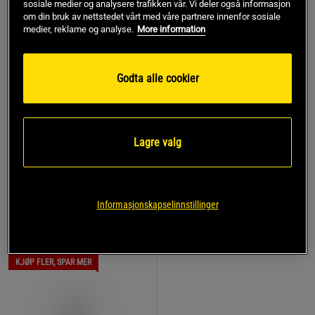
sosiale medier og analysere trafikken vår. Vi deler også informasjon
om din bruk av nettstedet vårt med våre partnere innenfor sosiale
medier, reklame og analyse.
More information
Godta alle cookier
+ 1 variant
+ 1 variant
31 anmeldelser
182 anmeldelse
r
Trippel Whey Myseprotein
Erteproteinisolat 1 kg
1785 g
Star Nutrition
Chained Nutrition
Lagre valg
699 kr
239 kr
Kjøp
Kjøp
Laveste pris
239 kr
Informasjonskapselinnstillinger
TOPPSELGERE
KJØP FLER, SPAR MER