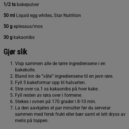
1/2 ts
bakepulver
50 ml
Liquid egg whites, Star Nutrition
50 g
eplesaus/mos
30 g
kakaonibs
Gjør slik
Visp sammen alle de tørre ingrediensene i en
bakebolle.
Bland inn de ”våte” ingrediensene til en jevn røre.
Fyll 5 bakeformar opp til halvarten.
Strø over ca.1 ss kakaonibs på hver kake.
Fyll resten av røra over i formene.
Stekes i ovnen på 170 grader i 8-10 min.
La den aavkjøles et par minutter før du serverar
sammen med fersk frukt eller bær samt et lett dryss av
melis på toppen.