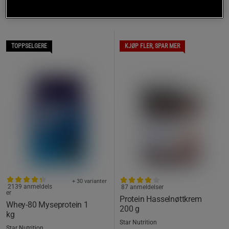
Shop produkter fra oppskriften
TOPPSELGERE
KJØP FLER, SPAR MER
+ 30 varianter
2139 anmeldels
87 anmeldelser
er
Protein Hasselnøttkrem
Whey-80 Myseprotein 1
200 g
kg
Star Nutrition
Star Nutrition