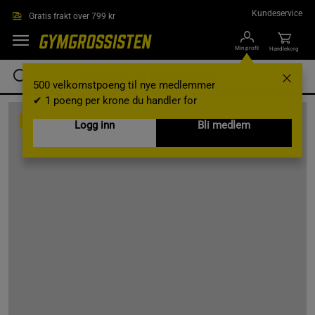
Hopp til hovedinnholdet
Kundeservice
Gratis frakt over 799 kr
Min profil
Handlekorg
500 velkomstpoeng til nye medlemmer
✔ 1 poeng per krone du handler for
OPPSKRIFT
Logg inn
Bli medlem