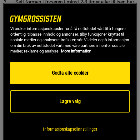
3. Sett formen i fryseren i minst 2-3 timer eller til isen har
stivnet.
4. La isen stå i romtemperatur et par minutter før du
serverer den. Fordel i porsjonssskåler med en skje. Nyt!
Vi bruker informasjonskapsler for å få nettstedet vårt til å fungere
ordentlig, tilpasse innhold og annonser, tilby funksjoner knyttet til
sosiale medier og analysere trafikken vår. Vi deler også informasjon
om din bruk av nettstedet vårt med våre partnere innenfor sosiale
Næringsinnhold
medier, reklame og analyse.
More information
Godta alle cookier
Næringsinnhold per porsjon
· Energi 228 kcal
· Fett 14 g
Lagre valg
· Karbohydrater 12 g
· Protein 13 g
Informasjonskapselinnstillinger