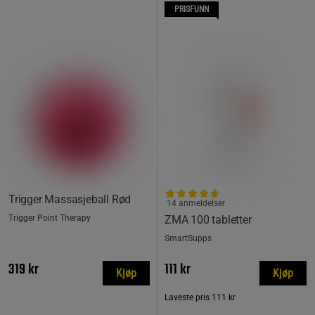
PRISFUNN
Trigger Massasjeball Rød
14 anmeldelser
Trigger Point Therapy
ZMA 100 tabletter
SmartSupps
319 kr
111 kr
Kjøp
Kjøp
Laveste pris
111 kr