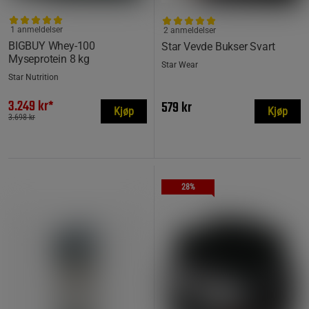
1 anmeldelser
2 anmeldelser
BIGBUY Whey-100
Star Vevde Bukser Svart
Myseprotein 8 kg
Star Wear
Star Nutrition
3.249 kr*
579 kr
Kjøp
Kjøp
3.698 kr
28%