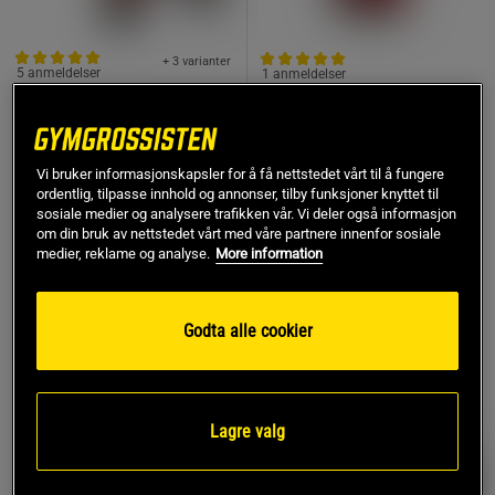
+ 3 varianter
5 anmeldelser
1 anmeldelser
Maks RPM Wrist Wraps
Core Series MCT Olje
946ml
Titan Support Systems
Mutant
Vi bruker informasjonskapsler for å få nettstedet vårt til å fungere
429 kr
449 kr
ordentlig, tilpasse innhold og annonser, tilby funksjoner knyttet til
Kjøp
Kjøp
sosiale medier og analysere trafikken vår. Vi deler også informasjon
om din bruk av nettstedet vårt med våre partnere innenfor sosiale
medier, reklame og analyse.
More information
TOPPSELGERE
TOPPSELGERE
Godta alle cookier
PRISFUNN
Lagre valg