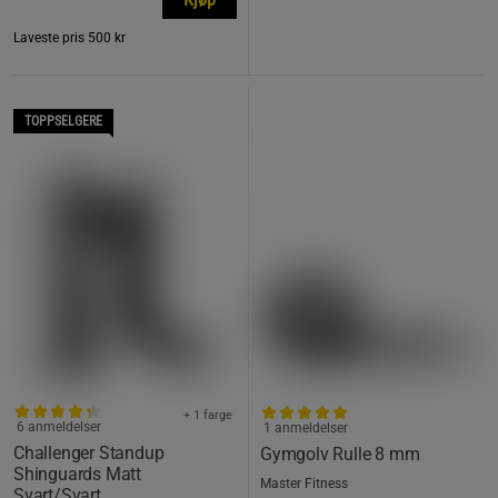
Laveste pris
500 kr
TOPPSELGERE
+ 1 farge
6 anmeldelser
1 anmeldelser
Challenger Standup
Gymgolv Rulle 8 mm
Shinguards Matt
Master Fitness
Svart/Svart