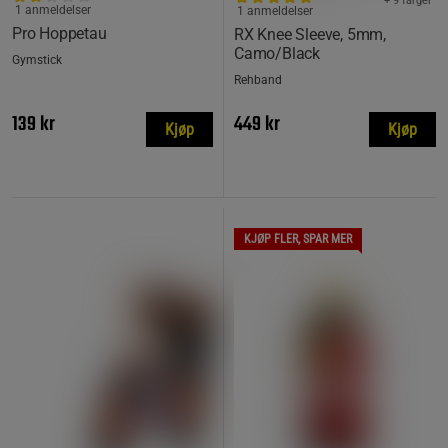
+ 9 farger
1 anmeldelser
1 anmeldelser
Pro Hoppetau
RX Knee Sleeve, 5mm,
Camo/Black
Gymstick
Rehband
139 kr
449 kr
Kjøp
Kjøp
KJØP FLER, SPAR MER