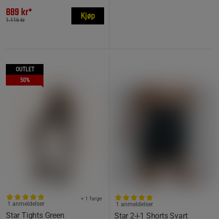
889 kr*
Kjøp
1.116 kr
OUTLET
50%
+ 1 farge
1 anmeldelser
1 anmeldelser
Star Tights Green
Star 2-i-1 Shorts Svart