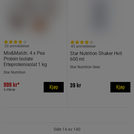
20 anmeldelser
45 anmeldelser
Mix&Match: 4 x Pea
Star Nutrition Shaker Hvit
Protein Isolate
600 ml
Erteproteinisolat 1 kg
Star Nutrition Gear
Star Nutrition
999 kr*
39 kr
Kjøp
Kjøp
1.196 kr
Side 14 av 140