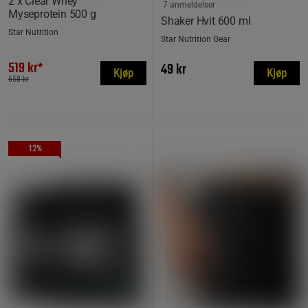
2 x Clear Whey
7 anmeldelser
Myseprotein 500 g
Shaker Hvit 600 ml
Star Nutrition
Star Nutrition Gear
519 kr*
49 kr
Kjøp
Kjøp
658 kr
12%