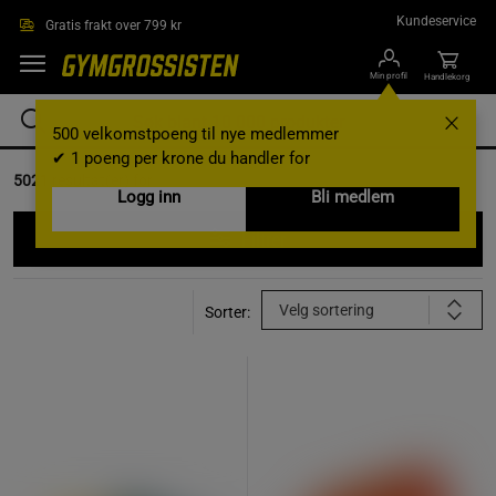
Hopp til hovedinnholdet
Kundeservice
Gratis frakt over 799 kr
Min profil
Handlekorg
500 velkomstpoeng til nye medlemmer
✔ 1 poeng per krone du handler for
5021
resultat(er) for
Logg inn
Bli medlem
Filtrer
Velg sortering
Sorter: