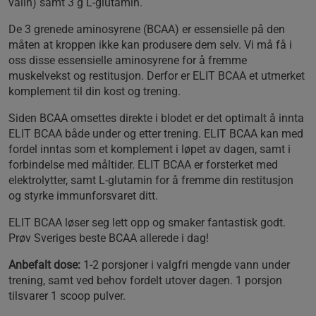
valin) samt 3 g L-glutamin.
De 3 grenede aminosyrene (BCAA) er essensielle på den
måten at kroppen ikke kan produsere dem selv. Vi må få i
oss disse essensielle aminosyrene for å fremme
muskelvekst og restitusjon. Derfor er ELIT BCAA et utmerket
komplement til din kost og trening.
Siden BCAA omsettes direkte i blodet er det optimalt å innta
ELIT BCAA både under og etter trening. ELIT BCAA kan med
fordel inntas som et komplement i løpet av dagen, samt i
forbindelse med måltider. ELIT BCAA er forsterket med
elektrolytter, samt L-glutamin for å fremme din restitusjon
og styrke immunforsvaret ditt.
ELIT BCAA løser seg lett opp og smaker fantastisk godt.
Prøv Sveriges beste BCAA allerede i dag!
Anbefalt dose:
1-2 porsjoner i valgfri mengde vann under
trening, samt ved behov fordelt utover dagen. 1 porsjon
tilsvarer 1 scoop pulver.