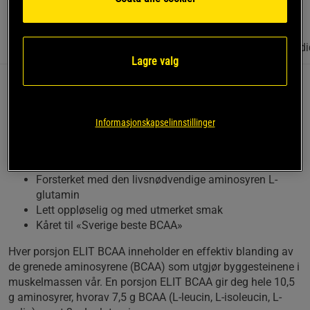
Informasjon
Anmeldelser
(13)
Næringsinformasjon & ingredi
Lagre valg
ELIT BCAA 4:1:1 + L-glutamine – et fantastisk velsmakende
aminosyretilskudd av høy kvalitet. Utmerket til
muskelbygging og restitusjon.
Informasjonskapselinnstillinger
L-leucin, L-isoleucin og L-valin i forholdet 4:1:1
Fremmer muskelbygging og restitusjon
Forsterket med den livsnødvendige aminosyren L-
glutamin
Lett oppløselig og med utmerket smak
Kåret til «Sverige beste BCAA»
Hver porsjon ELIT BCAA inneholder en effektiv blanding av
de grenede aminosyrene (BCAA) som utgjør byggesteinene i
muskelmassen vår. En porsjon ELIT BCAA gir deg hele 10,5
g aminosyrer, hvorav 7,5 g BCAA (L-leucin, L-isoleucin, L-