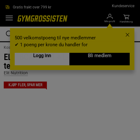
Hopp til hovedinnholdet
Kundeservice
Gratis frakt over 799 kr
Min profil
Handlekorg
500 velkomstpoeng til nye medlemmer
✔ 1 poeng per krone du handler for
Kosttilskudd /
Aminosyrer /
L-Glutamine
ELIT BCAA 4:1:1 + L-glutamine, 400 g, Ice
Logg inn
Bli medlem
tea
Elit Nutrition
KJØP FLER, SPAR MER