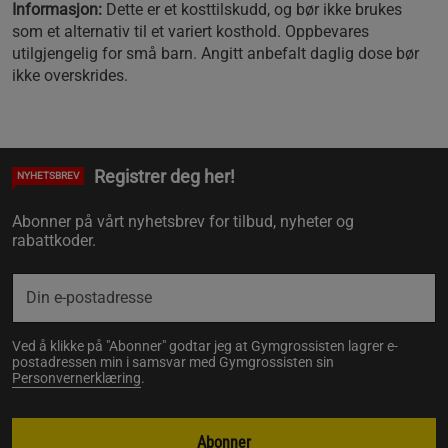
Informasjon:
Dette er et kosttilskudd, og bør ikke brukes
som et alternativ til et variert kosthold. Oppbevares
utilgjengelig for små barn. Angitt anbefalt daglig dose bør
ikke overskrides.
Registrer deg her!
NYHETSBREV
Abonner på vårt nyhetsbrev for tilbud, nyheter og
rabattkoder.
Ved å klikke på "Abonner" godtar jeg at Gymgrossisten lagrer e-
postadressen min i samsvar med Gymgrossisten sin
Personvernerklæring
.
Abonner