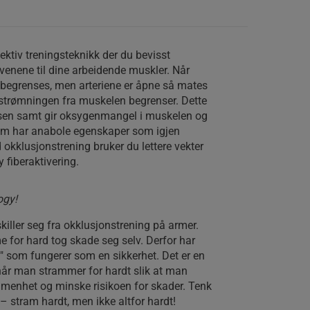
ektiv treningsteknikk der du bevisst
enene til dine arbeidende muskler. Når
begrenses, men arteriene er åpne så mates
tstrømningen fra muskelen begrenser. Dette
sen samt gir oksygenmangel i muskelen og
om har anabole egenskaper som igjen
okklusjonstrening bruker du lettere vekter
 fiberaktivering.
ogy!
iller seg fra okklusjonstrening på armer.
e for hard tog skade seg selv. Derfor har
e" som fungerer som en sikkerhet. Det er en
år man strammer for hardt slik at man
mmenhet og minske risikoen for skader. Tenk
– stram hardt, men ikke altfor hardt!