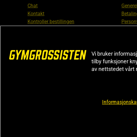
Chat
Generel
Kontakt
Betalin
Kontroller bestillingen
Person
Angre kjøp
Leverin
Reklamere
Medlem
FAQ
Prisløf
Vi bruker informasj
Inform
tilby funksjoner kn
reklam
av nettstedet vårt
Cookiei
Informasjonskap