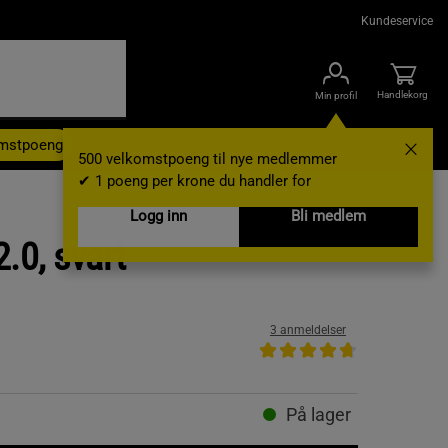
Kundeservice
Handlekorg
Min profil
omstpoeng
Kampanjer
Outlet
Nyheter
Brands
Gavekort
500 velkomstpoeng til nye medlemmer
✔ 1 poeng per krone du handler for
Logg inn
Bli medlem
.0, svart
3 anmeldelser
På lager