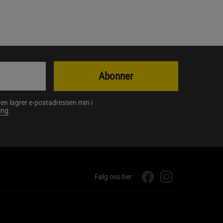
Abonner
en lagrer e-postadressen min i
ing
.
Følg oss her: