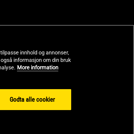
, tilpasse innhold og annonser,
er også informasjon om din bruk
nalyse.
More information
Godta alle cookier
 2026 Health and Sports Nutrition Group HSNG AB Gymgrossisten