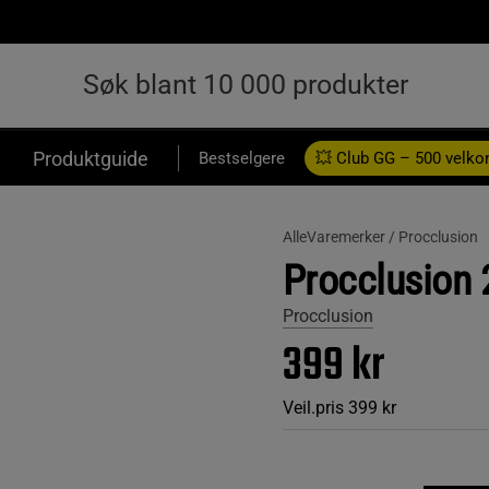
Produktguide
Bestselgere
💥 Club GG – 500 velk
AlleVaremerker /
Procclusion
Procclusion 2
Procclusion
399 kr
Veil.pris
399 kr