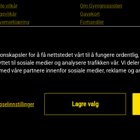
le vilkår
Om Gymgrossisten
gsvilkår
Gavekort
vernerklæring
Forhandler
gsvilkår
Affiliate
svilkår
Personlig trener
te
Rabattkoder
onskapsler for å få nettstedet vårt til å fungere ordentlig
asjon om angrerett og
Sitemap
yttet til sosiale medier og analysere trafikken vår. Vi del
asjon
Black Friday
 med våre partnere innenfor sosiale medier, reklame og a
nnstillinger
Artikler & Øvelser
Lagre valg
selinnstillinger
©