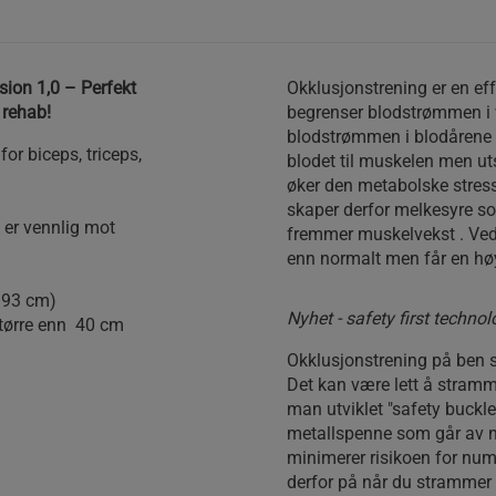
sion 1,0 – Perfekt
Okklusjonstrening er en eff
 rehab!
begrenser blodstrømmen i v
blodstrømmen i blodårene 
or biceps, triceps,
blodet til muskelen men u
øker den metabolske stres
skaper derfor melkesyre s
m er vennlig mot
fremmer muskelvekst . Ved 
enn normalt men får en høy
- 93 cm)
Nyhet - safety first technol
tørre enn 40 cm
Okklusjonstrening på ben sk
Det kan være lett å stramm
man utviklet "safety buckl
metallspenne som går av n
minimerer risikoen for nu
derfor på når du strammer 