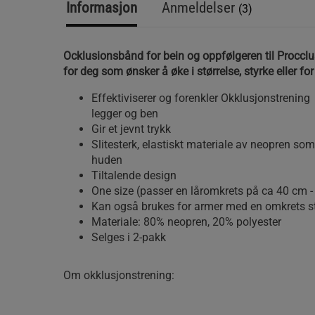
Informasjon
Anmeldelser
(3)
Ocklusionsbånd for bein og oppfølgeren til Procclu
for deg som ønsker å øke i størrelse, styrke eller for
Effektiviserer og forenkler Okklusjonstrening f
legger og ben
Gir et jevnt trykk
Slitesterk, elastiskt materiale av neopren so
huden
Tiltalende design
One size (passer en låromkrets på ca 40 cm 
Kan også brukes for armer med en omkrets s
Materiale: 80% neopren, 20% polyester
Selges i 2-pakk
Om okklusjonstrening: