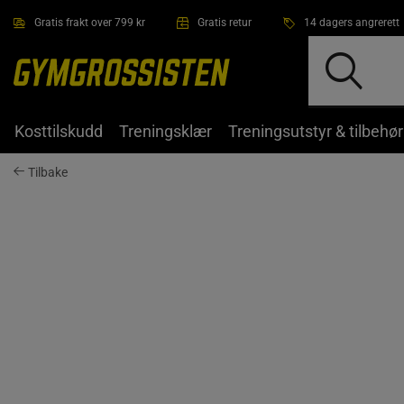
Hopp til hovedinnholdet
Gratis frakt over 799 kr
Gratis retur
14 dagers angrerett
Kosttilskudd
Treningsklær
Treningsutstyr & tilbehør
Tilbake