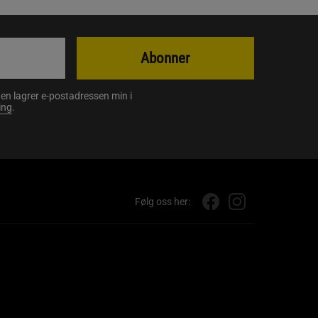
Abonner
en lagrer e-postadressen min i
ing
.
Følg oss her: