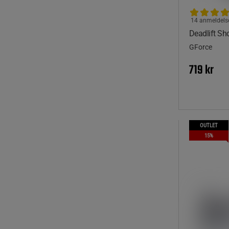
14 anmeldels
Deadlift Sh
GForce
719 kr
OUTLET
15%