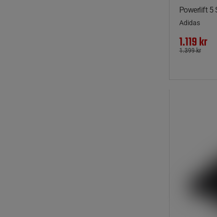
Powerlift 5
Adidas
1.119 kr
1.399 kr