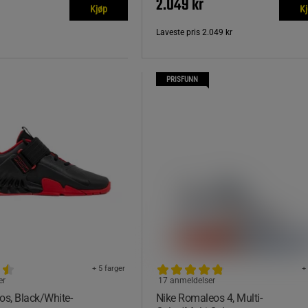
2.049 kr
Kjøp
K
Laveste pris
2.049 kr
PRISFUNN
+ 5 farger
+
er
17 anmeldelser
os, Black/White-
Nike Romaleos 4, Multi-