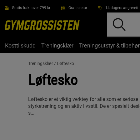
Hopp til hovedinnholdet
Gratis frakt over 799 kr
Gratis retur
14 dagers angrerett
Kosttilskudd
Treningsklær
Treningsutstyr & tilbehør
Treningsklær /
Løftesko
Løftesko
Løftesko er et viktig verktøy for alle som er seriø
styrketrening og en aktiv livsstil. De er spesielt des
s...