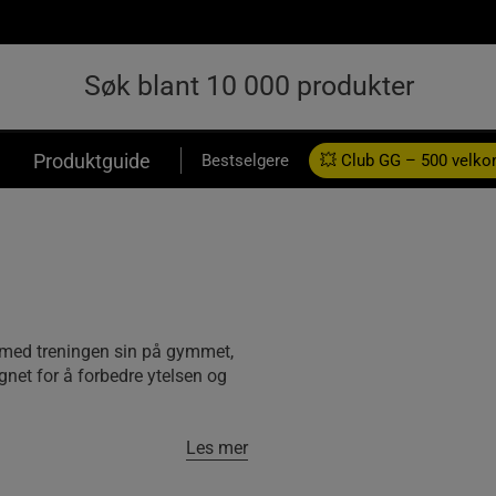
Produktguide
Bestselgere
💥 Club GG – 500 velk
se med treningen sin på gymmet,
ignet for å forbedre ytelsen og
Les mer