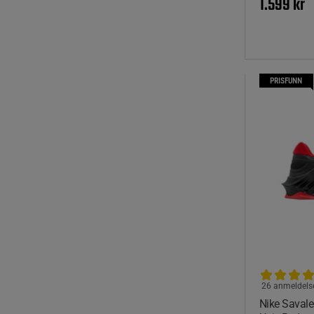
1.599 kr
PRISFUNN
26 anmeldels
Nike Savale