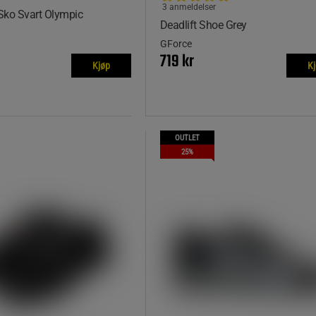
3 anmeldelser
 Sko Svart Olympic
Deadlift Shoe Grey
GForce
719 kr
Kjøp
K
OUTLET
25%