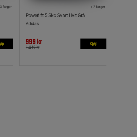
 3 farger
+ 2 farger
Powerlift 5 Sko Svart Hvit Grå
Adidas
999 kr
jøp
Kjøp
1.249 kr