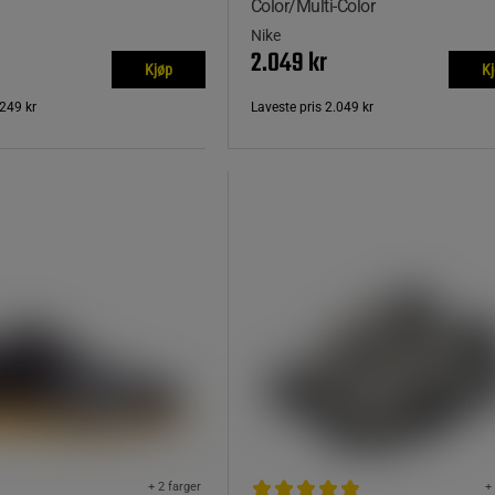
Color/Multi-Color
Nike
2.049 kr
Kjøp
K
249 kr
Laveste pris
2.049 kr
+ 2 farger
+