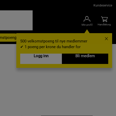
Kundeservice
Handlekorg
Min profil
omstpoeng
Kampanjer
Outlet
Nyheter
Brands
Gavekort
500 velkomstpoeng til nye medlemmer
✔ 1 poeng per krone du handler for
Logg inn
Bli medlem