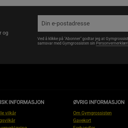
r og
Ved å klikke på "Abonner" godtar jeg at Gymgrossist
samsvar med Gymgrossisten sin
Personvernerklær
DISK INFORMASJON
ØVRIG INFORMASJON
le vilkår
Om Gymgrossisten
gsvilkår
Gavekort
vernerklæring
Forhandler