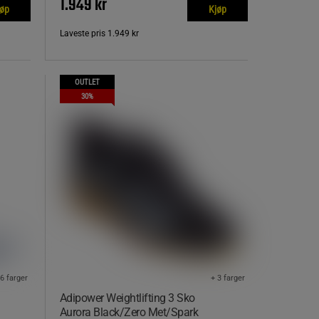
1.949 kr
jøp
Kjøp
Laveste pris
1.949 kr
OUTLET
30%
 6 farger
+ 3 farger
Adipower Weightlifting 3 Sko
Aurora Black/Zero Met/Spark