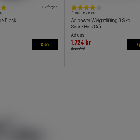
+ 2 farger
+
er
1 anmeldelser
oe Black
Adipower Weightlifting 3 Sko
Svart/Hvit/Grå
Adidas
1.724 kr
Kjøp
K
2.299 kr