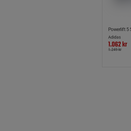
Powerlift 5 
Adidas
1.062 kr
1.249 kr