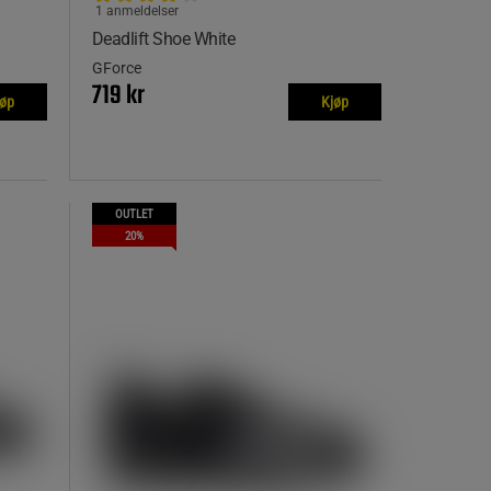
1 anmeldelser
Deadlift Shoe White
GForce
719 kr
jøp
Kjøp
OUTLET
20%