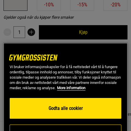
-10%
-15%
-20%
Gjelder også når du kjøper flere smaker
Kjøp
Gratis frakt over 799 kr
Gratis retur
14 dagers angrerett
SKU #FP700051-8
| EAN
05056357912690
Vi bruker informasjonskapsler for å få nettstedet vårt til å fungere
ordentlig, tilpasse innhold og annonser, tilby funksjoner knyttet til
High Protein Cookie, 60 g er en delikat og proteinrik kjeks fra
sosiale medier og analysere trafikken vår. Vi deler også informasjon
Mars. Med 15 g protein per kjeks og ca. 230 kcal.
om din bruk av nettstedet vårt med våre partnere innenfor sosiale
medier, reklame og analyse.
More information
Les mer
Godta alle cookier
Informasjon
Anmeldelser
(2)
Næringsinformasjon & ingredie