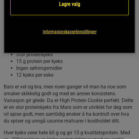
Varier proteinbarene dine med en proteinkjeks. High
Lagre valg
Protein Cookie fra Mars er utviklet for deg som vil
spise godt uten å gå på kompromiss med kostholdet
ditt. Disse kjeksene er et smakfullt alternativ til
Informasjonskapselinnstillinger
vanlige proteinbarer og en perfekt erstatning for
vanlige, sukkerfylte kjeks.
Stor proteinkjeks
15 g protein per kjeks
Ingen søtningsmidler
12 kjeks per eske
Bars er vel og bra, men noen ganger vil man ha noe som
smaker skikkelig godt og med en annen konsistens.
Variasjon gir glede. Da er High Protein Cookie perfekt. Dette
er en stor proteinkjeks fra Mars som er utviklet for deg som
vil spise godt, men samtidig ønsker å ha kontroll over hva
du spiser og unngå usunne matvarer i kostholdet ditt.
Hver kjeks veier hele 60 g og gir 15 g kvalitetsprotein. Med