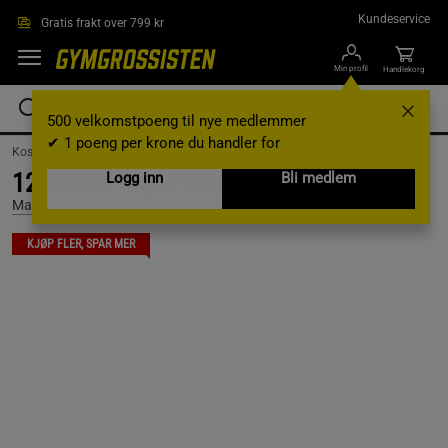
Hopp til hovedinnholdet
Kundeservice
Gratis frakt over 799 kr
Min profil
Handlekorg
500 velkomstpoeng til nye medlemmer
✔ 1 poeng per krone du handler for
Kosttilskudd /
Matvarer /
Snacks & godter
12 x Mars High Protein Cookie 60 g
Logg inn
Bli medlem
Mars
KJØP FLER, SPAR MER