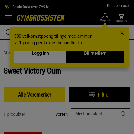
Hopp til hovedinnholdet
Kundeservice
Gratis frakt over 799 kr
Min profil
Handlekorg
500 velkomstpoeng til nye medlemmer
✔ 1 poeng per krone du handler for
AlleVaremerker /
Sweet Victory Gum
Logg inn
Bli medlem
Sweet Victory Gum
Alle Varemerker
Filtrer
Mest populært
1
produkter
Sorter: