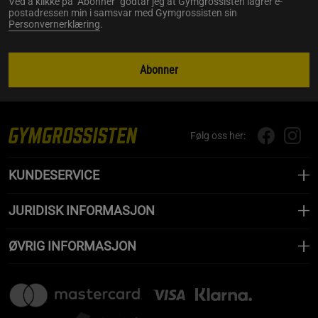
Ved å klikke på "Abonner" godtar jeg at Gymgrossisten lagrer e-
postadressen min i samsvar med Gymgrossisten sin
Personvernerklæring
.
Abonner
Følg oss her:
KUNDESERVICE
JURIDISK INFORMASJON
ØVRIG INFORMASJON