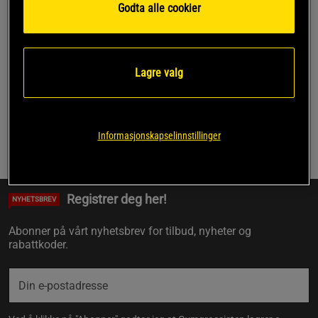
Godta alle cookier
Side 1 av 1
Lagre valg
Du har sett 1 av 1 produkter
Informasjonskapselinnstillinger
Forrige
1
Neste
Registrer deg her!
NYHETSBREV
Abonner på vårt nyhetsbrev for tilbud, nyheter og
rabattkoder.