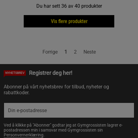
Du har sett 36 av 40 produkter
Vis flere produkter
Forrige
1
2
Neste
Registrer deg her!
NYHETSBREV
Abonner på vårt nyhetsbrev for tilbud, nyheter og
rabattkoder.
Ved å klikke på "Abonner" godtar jeg at Gymgrossisten lagrer e-
postadressen min i samsvar med Gymgrossisten sin
Personvernerklæring
.