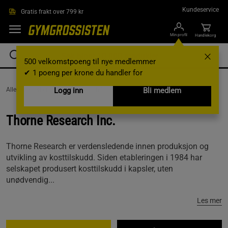
Hopp til hovedinnholdet
Kundeservice
Gratis frakt over 799 kr
Min profil
Handlekorg
500 velkomstpoeng til nye medlemmer
✔ 1 poeng per krone du handler for
AlleVaremerker /
Thorne Research Inc.
Logg inn
Bli medlem
Thorne Research Inc.
Thorne Research er verdensledende innen produksjon og
utvikling av kosttilskudd. Siden etableringen i 1984 har
selskapet produsert kosttilskudd i kapsler, uten
unødvendig...
Les mer