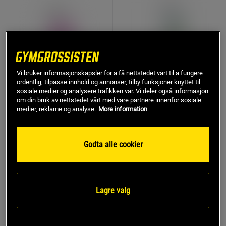
Vi bruker informasjonskapsler for å få nettstedet vårt til å fungere
ordentlig, tilpasse innhold og annonser, tilby funksjoner knyttet til
sosiale medier og analysere trafikken vår. Vi deler også informasjon
ResveraCel Vitamin B3 60
NAC 90 kapsler
om din bruk av nettstedet vårt med våre partnere innenfor sosiale
kapsler
medier, reklame og analyse.
More information
Thorne Research Inc.
Thorne Research Inc.
776 kr
450 kr
Kjøp
Kjøp
Godta alle cookier
Lagre valg
KJØP FLER, SPAR MER
KJØP FLER, SPAR MER