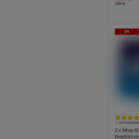
750 kr
20%
1 anmeldelse
2 x Whey-80
Kreatinmon