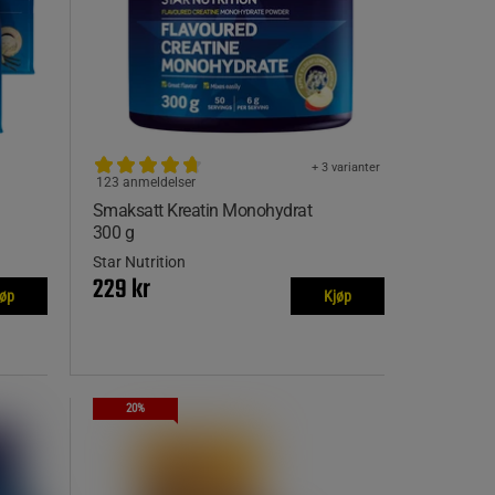
+ 3 varianter
123 anmeldelser
Smaksatt Kreatin Monohydrat
300 g
Star Nutrition
229 kr
jøp
Kjøp
20%