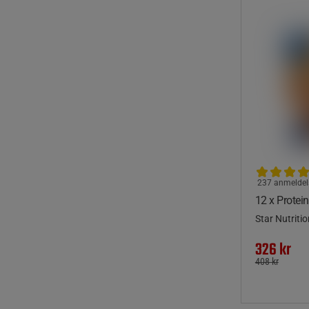
237 anmeldel
12 x Protei
Star Nutritio
326 kr
408 kr