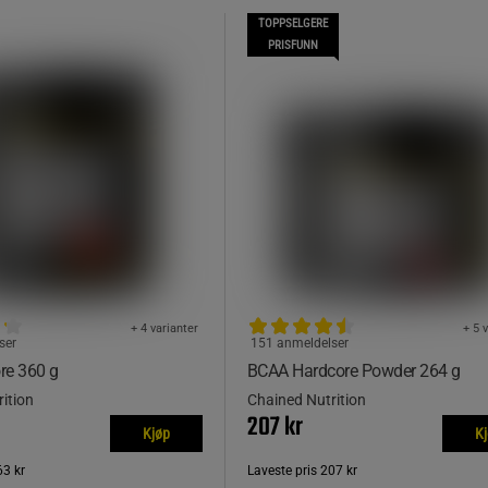
TOPPSELGERE
PRISFUNN
+ 4 varianter
+ 5 
ser
151 anmeldelser
re 360 g
BCAA Hardcore Powder 264 g
ition
Chained Nutrition
207 kr
Kjøp
K
63 kr
Laveste pris
207 kr