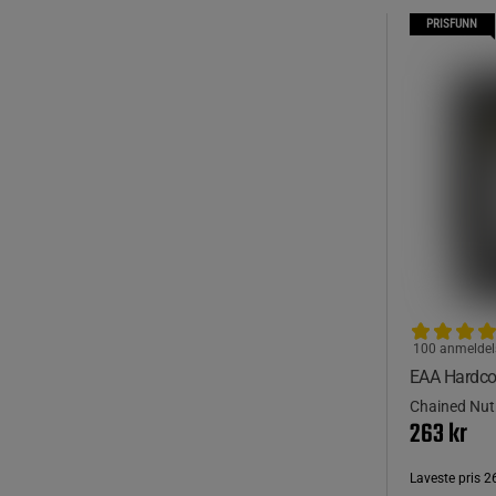
PRISFUNN
100 anmeldel
EAA Hardco
Chained Nutr
263 kr
Laveste pris
2