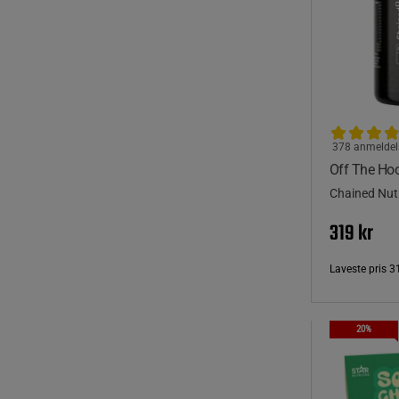
378 anmeldel
Off The Ho
Chained Nutr
319 kr
Laveste pris
3
20%