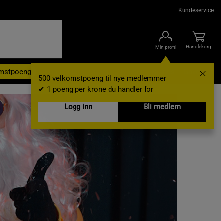
Kundeservice
Handlekorg
Min profil
omstpoeng
Kampanjer
Outlet
Nyheter
Brands
Gavekort
500 velkomstpoeng til nye medlemmer
✔ 1 poeng per krone du handler for
Logg inn
Bli medlem