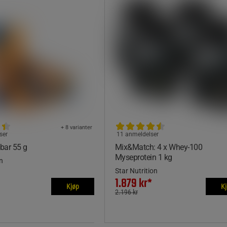
+ 8 varianter
ser
11 anmeldelser
nbar 55 g
Mix&Match: 4 x Whey-100
Myseprotein 1 kg
n
Star Nutrition
1.879 kr*
Kjøp
K
2.196 kr