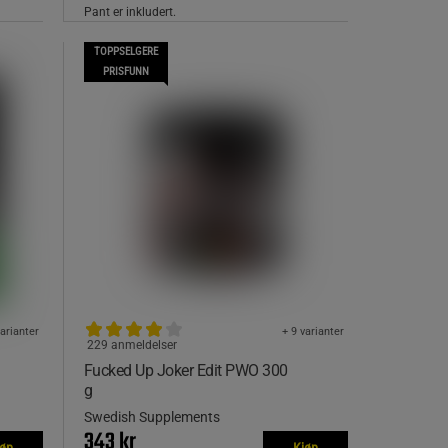
Pant er inkludert.
TOPPSELGERE
PRISFUNN
varianter
+ 9 varianter
229 anmeldelser
Fucked Up Joker Edit PWO 300
g
Swedish Supplements
343 kr
jøp
Kjøp