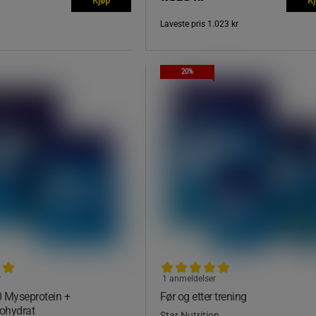
Laveste pris
1.023 kr
20%
r
1 anmeldelser
 Myseprotein +
Før og etter trening
ohydrat
Star Nutrition