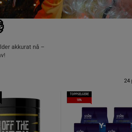

elder akkurat nå –
av!
24
TOPPSELGERE
18%