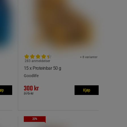
+ 8 varianter
283 anmeldelser
15 x Proteinbar 50 g
Goodlife
300 kr
jøp
Kjøp
375 kr
20%