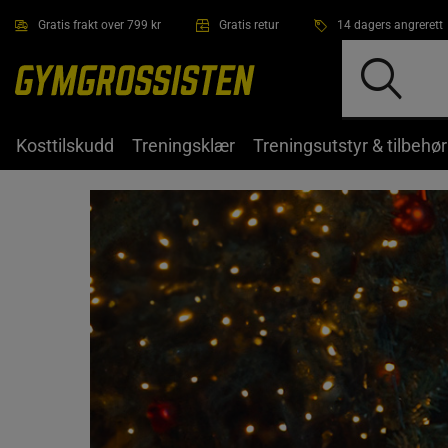
Hopp til hovedinnholdet
Gratis frakt over 799 kr
Gratis retur
14 dagers angrerett
Kosttilskudd
Treningsklær
Treningsutstyr & tilbehør