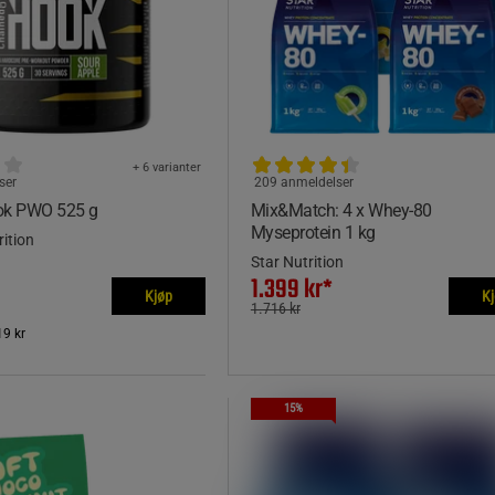
+ 6 varianter
ser
209 anmeldelser
ok PWO 525 g
Mix&Match: 4 x Whey-80
Myseprotein 1 kg
ition
Star Nutrition
1.399 kr*
Kjøp
K
1.716 kr
19 kr
15%