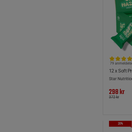
79 anmeldels
12 x Soft P
Star Nutritio
298 kr
372 kr
20%