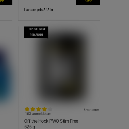
Laveste pris
343 kr
TOPPSELGERE
PRISFUNN
+ 3 varianter
103 anmeldelser
Off the Hook PWO Stim Free
525 g