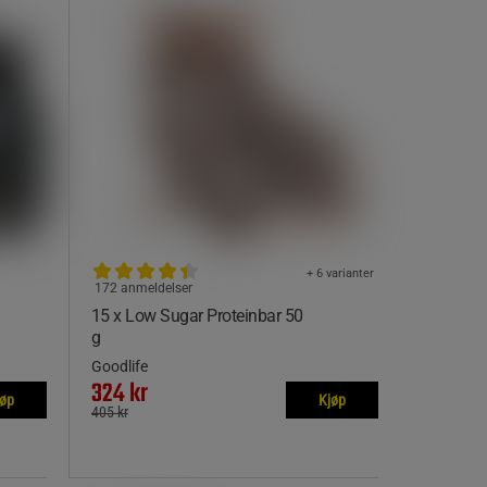
+ 6 varianter
172 anmeldelser
15 x Low Sugar Proteinbar 50
g
Goodlife
324 kr
jøp
Kjøp
405 kr