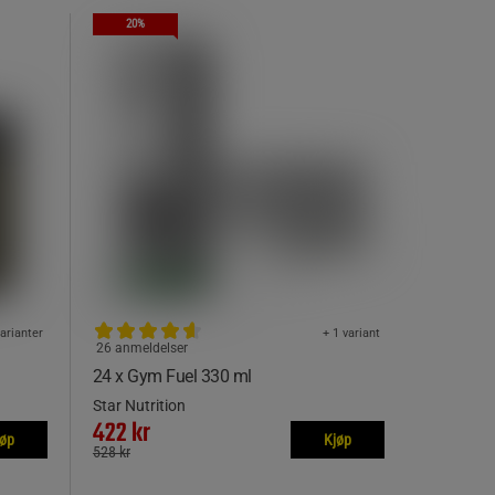
20%
varianter
+ 1 variant
26 anmeldelser
24 x Gym Fuel 330 ml
Star Nutrition
422 kr
jøp
Kjøp
528 kr