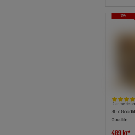
35%
2 anmeldelse
30 x Goodli
Goodlife
489 kr*