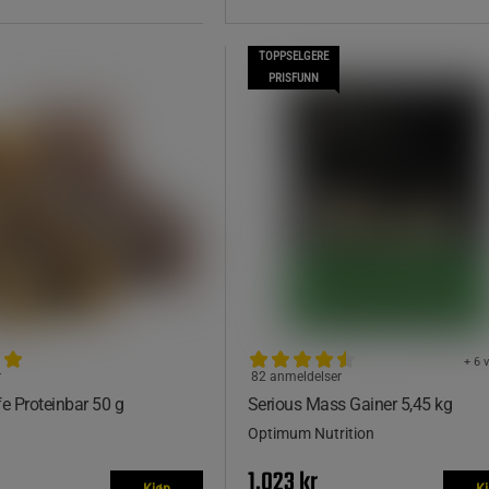
TOPPSELGERE
PRISFUNN
+ 6 
r
82 anmeldelser
fe Proteinbar 50 g
Serious Mass Gainer 5,45 kg
Optimum Nutrition
1.023 kr
Kjøp
K