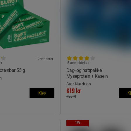
+ 2 varianter
er
5 anmeldelser
roteinbar 55 g
Dag- og nattpakke
Myseprotein + Kasein
n
Star Nutrition
619 kr
Kjøp
K
728 kr
14%