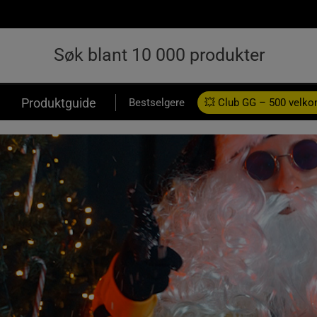
Produktguide
Bestselgere
💥 Club GG – 500 velk