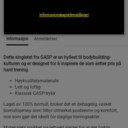
kulturen og er designet for å inspirere de som setter pris på
hard trening.
Informasjonskapselinnstillinger
Les mer
Informasjon
Anmeldelser
Dette singletet fra GASP er en hyllest til bodybuilding-
kulturen og er designet for å inspirere de som setter pris på
hard trening.
Høykvalitetsmateriale
Lett og luftig
Klassisk GASP-trykk
Laget av 100% bomull, bruker det en behagelig vasket
bomullsjersey som tilbyr utmerket pusteevne og komfort,
noe som gjør det ideelt for daglige treningsøkter.
Materialets mykhet og lettvekt sørger for at det forblir