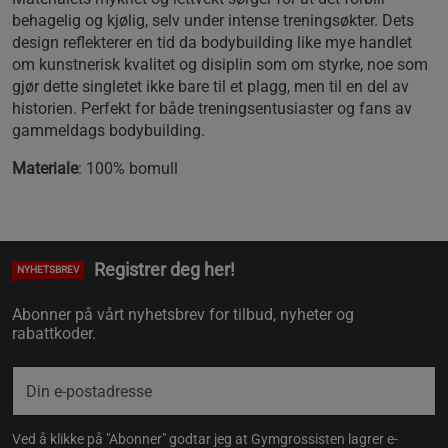
behagelig og kjølig, selv under intense treningsøkter. Dets
design reflekterer en tid da bodybuilding like mye handlet
om kunstnerisk kvalitet og disiplin som om styrke, noe som
gjør dette singletet ikke bare til et plagg, men til en del av
historien. Perfekt for både treningsentusiaster og fans av
gammeldags bodybuilding.
Materiale
: 100% bomull
Registrer deg her!
NYHETSBREV
Abonner på vårt nyhetsbrev for tilbud, nyheter og
rabattkoder.
Ved å klikke på "Abonner" godtar jeg at Gymgrossisten lagrer e-