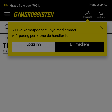
Hopp til hovedinnholdet
Kundeservice
Gratis frakt over 799 kr
Min profil
Handlekorg
500 velkomstpoeng til nye medlemmer
✔ 1 poeng per krone du handler for
Treningsklær /
Treningsklær herre /
Treningssinglet
Throwback s/l, Washed Black, S
Logg inn
Bli medlem
GASP