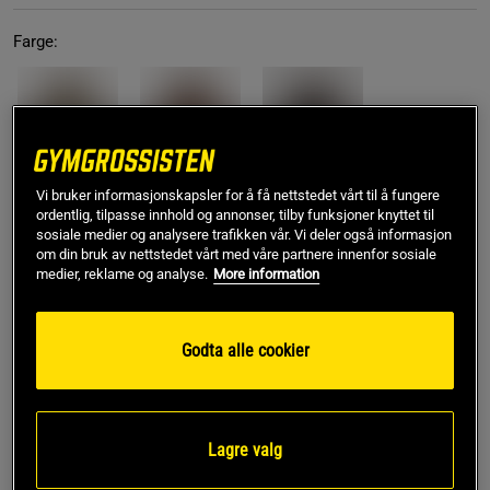
Farge:
Vi bruker informasjonskapsler for å få nettstedet vårt til å fungere
ordentlig, tilpasse innhold og annonser, tilby funksjoner knyttet til
S
sosiale medier og analysere trafikken vår. Vi deler også informasjon
om din bruk av nettstedet vårt med våre partnere innenfor sosiale
medier, reklame og analyse.
More information
Kjøp
Godta alle cookier
Gratis frakt over 799 kr
Gratis retur
14 dagers angrerett
SKU #220751994107R | EAN
7332576054327
Lagre valg
Dette singletet fra GASP er en hyllest til bodybuilding-