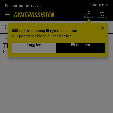
Hopp til hovedinnholdet
Kundeservice
Gratis frakt over 799 kr
Min profil
Handlekorg
500 velkomstpoeng til nye medlemmer
✔ 1 poeng per krone du handler for
Treningsutstyr & tilbehør /
Elektronikk /
Rødt lysterapi
The Cobra 24 Watt White
Logg inn
Bli medlem
Nutrilight