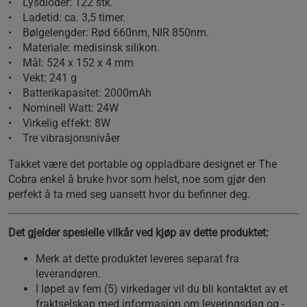
• Lysdioder: 122 stk.
• Ladetid: ca. 3,5 timer.
• Bølgelengder: Rød 660nm, NIR 850nm.
• Materiale: medisinsk silikon.
• Mål: 524 x 152 x 4 mm
• Vekt: 241 g
• Batterikapasitet: 2000mAh
• Nominell Watt: 24W
• Virkelig effekt: 8W
• Tre vibrasjonsnivåer
Takket være det portable og oppladbare designet er The
Cobra enkel å bruke hvor som helst, noe som gjør den
perfekt å ta med seg uansett hvor du befinner deg.
Det gjelder spesielle vilkår ved kjøp av dette produktet:
Merk at dette produktet leveres separat fra
leverandøren.
I løpet av fem (5) virkedager vil du bli kontaktet av et
fraktselskap med informasjon om leveringsdag og -