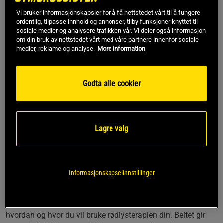
Er The Cobra mer effektiv mot smertelindring enn
Vi bruker informasjonskapsler for å få nettstedet vårt til å fungere
ordentlig, tilpasse innhold og annonser, tilby funksjoner knyttet til
paneler?
sosiale medier og analysere trafikken vår. Vi deler også informasjon
om din bruk av nettstedet vårt med våre partnere innenfor sosiale
medier, reklame og analyse.
More information
The Cobra er spesielt effektiv for smertelindring på
mellomstore områder som skuldre, mage, korsrygg og lår.
Dette takket være sitt fleksible design og smidige bruk. The
Cobra er utviklet for å kunne påføres direkte på det området
Godta alle cookier
som trenger behandling, og med sin bærbare størrelse kan
du bruke den når som helst, selv når du er på farten.
En annen funksjon som beltet tilbyr er en
vibrasjonsfunksjon. Dette gir ekstra smertelindring takket
Lagre valg
være de tre vibrasjonsnivåene som kompletterer
lysbehandlingen ved å stimulere musklene og optimalisere
restitusjonen.
Panelene tilbyr selvfølgelig også smertelindring for
Informasjonskapselinnstillinger
mellomstore områder, men er stasjonære og bedre egnet for
behandlinger hjemme eller på et fast sted.
Valget mellom The Cobra og paneler avhenger helt av
hvordan og hvor du vil bruke rødlysterapien din. Beltet gir