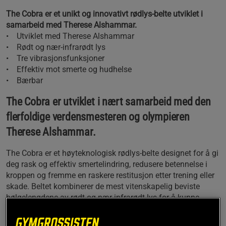
The Cobra er et unikt og innovativt rødlys-belte utviklet i
samarbeid med Therese Alshammar.
• Utviklet med Therese Alshammar
• Rødt og nær-infrarødt lys
• Tre vibrasjonsfunksjoner
• Effektiv mot smerte og hudhelse
• Bærbar
The Cobra er utviklet i nært samarbeid med den
flerfoldige verdensmesteren og olympieren
Therese Alshammar.
The Cobra er et høyteknologisk rødlys-belte designet for å gi
deg rask og effektiv smertelindring, redusere betennelse i
kroppen og fremme en raskere restitusjon etter trening eller
skade. Beltet kombinerer de mest vitenskapelig beviste
bølgelengdene av rødt og nær-infrarødt lys for å kunne
jobbe dypt i kroppens vev for å stimulere heling og forbedre
velvære.