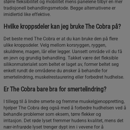
større fleksibilitet og mobilitet mens panelene tilbyr en mer
tradisjonell behandlingsmetode. Begge alternativene er
imidlertid like effektive.
Hvilke kroppsdeler kan jeg bruke The Cobra på?
Det beste med The Cobra er at du kan bruke den på flere
ulike kroppsdeler. Velg mellom korsryggen, ryggen,
skuldrene, magen, lår eller legger. Uansett område vil du få
en jevn og grundig behandling. Takket være det fleksible
silikonmaterialet som beltet er laget av, former beltet seg
enkelt rundt de områdene du ønsker å behandle for
smertelindring, muskelrestaurering eller forbedret hudhelse.
Er The Cobra bare bra for smertelindring?
I tillegg til å lindre smerte og fremme muskelgjenoppretting,
hjelper The Cobra deg også med å forbedre hudhelsen ved å
behandle problemer som eksem, tørre flekker og
irritasjon. Det røde lyset fremmer hudens kvalitet, mens det
nær-infrarøde lyset trenger dypt inn i vevene for å