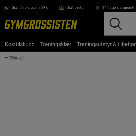
Hopp til hovedinnholdet
Gratis frakt over 799 kr
Gratis retur
14 dagers angrerett
Kosttilskudd
Treningsklær
Treningsutstyr & tilbehør
Tilbake