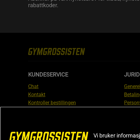
rabattkoder.
KUNDESERVICE
JURI
Chat
Generel
Kontakt
Betalin
Kontroller bestillingen
Person
Angre kjøp
Leverin
Reklamere
Medlem
FAQ
Prisløf
Vi bruker informasj
Inform