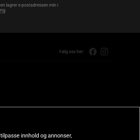
en lagrer e-postadressen min i
ing
.
Følg oss her:
, tilpasse innhold og annonser,