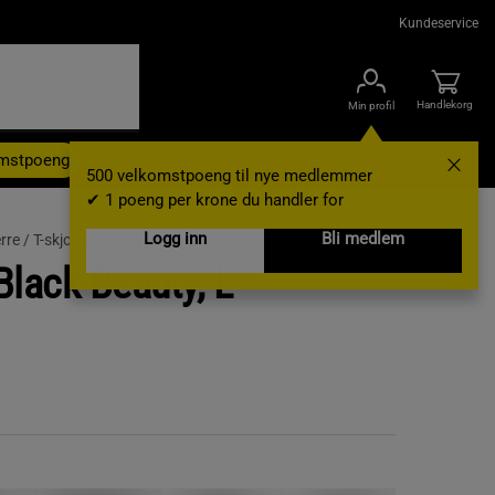
Kundeservice
Handlekorg
Min profil
omstpoeng
Kampanjer
Outlet
Nyheter
Brands
Gavekort
500 velkomstpoeng til nye medlemmer
✔ 1 poeng per krone du handler for
Logg inn
Bli medlem
rre /
T-skjorter
 Black Beauty, L