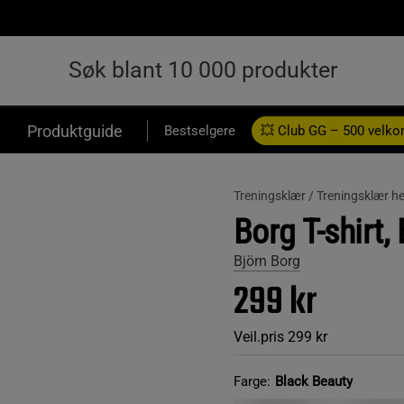
Produktguide
Bestselgere
💥 Club GG – 500 velk
Treningsklær /
Treningsklær he
Borg T-shirt,
Björn Borg
299 kr
Veil.pris
299 kr
Farge:
Black Beauty