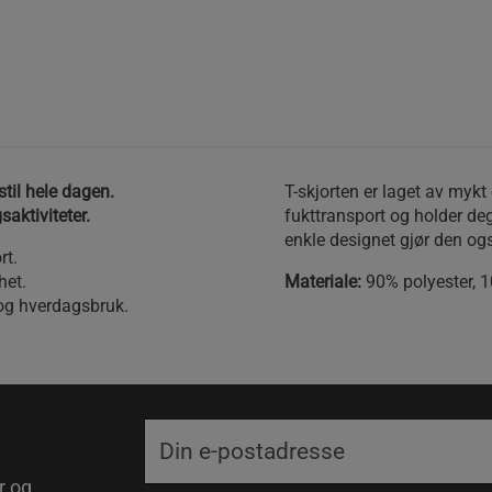
stil hele dagen.
T-skjorten er laget av mykt
aktiviteter.
fukttransport og holder deg
enkle designet gjør den ogs
rt.
het.
Materiale:
90% polyester, 
 og hverdagsbruk.
r og