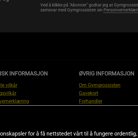
Ved å klikke på "Abonner" godtar jeg at Gymgrossist
samsvar med Gymgrossisten sin
Personvernerklær
DISK INFORMASJON
ØVRIG INFORMASJON
le vilkår
Om Gymgrossisten
gsvilkår
Gavekort
vernerklæring
Forhandler
gsvilkår
Affiliate
svilkår
Personlig trener
te
Rabattkoder
onskapsler for å få nettstedet vårt til å fungere ordentlig
asjon om angrerett og
Sitemap