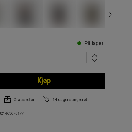
På lager
Kjøp
Gratis retur
14 dagers angrerett
321465676177