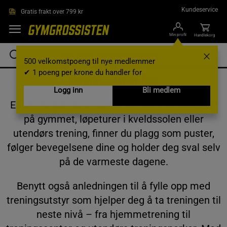
Hopp til hovedinnholdet
Kundeservice
Gratis frakt over 799 kr
Min profil
Handlekorg
500 velkomstpoeng til nye medlemmer
✔ 1 poeng per krone du handler for
Sommeren er her
Logg inn
Bli medlem
Enten du gjør deg klar for svette treningsøkter
på gymmet, løpeturer i kveldssolen eller
utendørs trening, finner du plagg som puster,
følger bevegelsene dine og holder deg sval selv
på de varmeste dagene.
Benytt også anledningen til å fylle opp med
treningsutstyr som hjelper deg å ta treningen til
neste nivå – fra hjemmetrening til