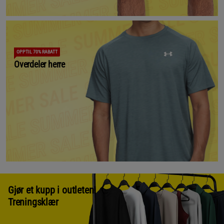
OPPTIL 70% RABATT
Overdeler herre
Gjør et kupp i outleten!
Treningsklær