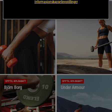
Informasjonskapselinnstillinger
OPPTIL 35% RABATT
OPPTIL 40% RABATT
Röhnisch
ICANIWILL
OPPTIL 40% RABATT
OPPTIL 40% RABATT
Björn Borg
Under Armour