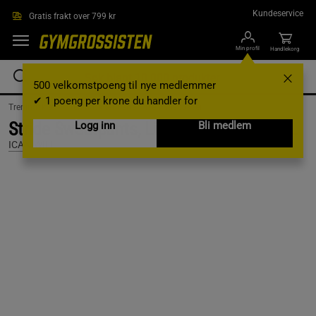
Hopp til hovedinnholdet
Kundeservice
Gratis frakt over 799 kr
Min profil
Handlekorg
500 velkomstpoeng til nye medlemmer
✔ 1 poeng per krone du handler for
Treningsklær /
Treningsklær herre /
Treningsbukser
Stride Sweatpants, Light Grey Melange, L
Logg inn
Bli medlem
ICANIWILL