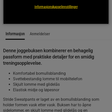
ICANIWILL, som passer perfekt til både trening og
oppvarming.
Informasjonskapselinnstillinger
Les mer
Informasjon
Anmeldelser
Denne joggebuksen kombinerer en behagelig
passform med praktiske detaljer for en smidig
treningsopplevelse.
Komfortabel bomullsblanding
Svettebestandig lomme til mobiltelefon
Skjult lomme med glidelås
Elastisk midje og løpesnor
Stride Sweatpants er laget av en bomullsblanding som
holder formen vask etter vask. Buksen har to åpne
sidelommer, en skjult lomme med glidelås og en