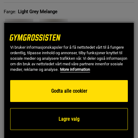
Farge:
Light Grey Melange
Vi bruker informasjonskapsler for å få nettstedet vårt til å fungere
ordentlig, tilpasse innhold og annonser, tilby funksjoner knyttet til
sosiale medier og analysere trafikken vår. Vi deler også informasjon
om din bruk av nettstedet vårt med våre partnere innenfor sosiale
L
medier, reklame og analyse.
More information
Kjøp
Godta alle cookier
Gratis frakt over 799 kr
Gratis retur
14 dagers angrerett
Lagre valg
SKU #13702-069R | EAN
7340145524089
Opplev komfort og funksjonalitet med Stride Sweatpants fra