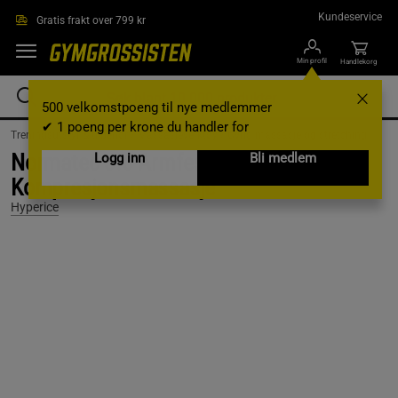
Hopp til hovedinnholdet
Kundeservice
Gratis frakt over 799 kr
Min profil
Handlekorg
500 velkomstpoeng til nye medlemmer
✔ 1 poeng per krone du handler for
Treningsutstyr & tilbehør /
Massasjeverktøy /
Øvrig massasje og stretching
Normatec 3.0 Armfeste
Logg inn
Bli medlem
Kompresjonsmassasje
Hyperice