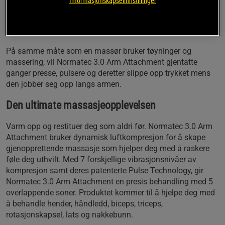
Informasjonskapselinnstillinger
patenterte teknikken med dynamisk komprimering øker
sirkulasjonen og blodgjennomstrømmingen, noe som leder
til at kroppens normale restitusjonsprosess akselereres.
På samme måte som en massør bruker tøyninger og
massering, vil Normatec 3.0 Arm Attachment gjentatte
ganger presse, pulsere og deretter slippe opp trykket mens
den jobber seg opp langs armen.
Den ultimate massasjeopplevelsen
Varm opp og restituer deg som aldri før. Normatec 3.0 Arm
Attachment bruker dynamisk luftkompresjon for å skape
gjenopprettende massasje som hjelper deg med å raskere
føle deg uthvilt. Med 7 forskjellige vibrasjonsnivåer av
kompresjon samt deres patenterte Pulse Technology, gir
Normatec 3.0 Arm Attachment en presis behandling med 5
overlappende soner. Produktet kommer til å hjelpe deg med
å behandle hender, håndledd, biceps, triceps,
rotasjonskapsel, lats og nakkebunn.