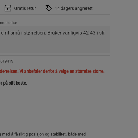
Gratis retur
14 dagers angrerett
anmeldelse
emt små i størrelsen. Bruker vanligvis 42-43 i str, 
4619413
størrelsen. Vi anbefaler derfor å velge en størrelse større.
r på sitt beste.
med å få riktig posisjon og stabilitet, både med