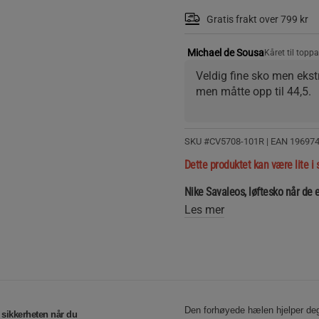
Gratis frakt over 799 kr
Michael de Sousa
Kåret til topp
Veldig fine sko men ekstr
men måtte opp til 44,5.
SKU #CV5708-101R | EAN
19697
Dette produktet kan være lite i 
Nike Savaleos, løftesko når de e
Les mer
Den forhøyede hælen hjelper deg 
g sikkerheten når du