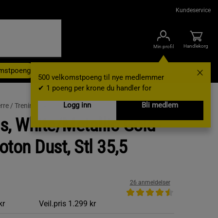
Kundeservice
Handlekorg
Min profil
omstpoeng
Kampanjer
Outlet
Nyheter
Brands
Gavekort
500 velkomstpoeng til nye medlemmer
✔ 1 poeng per krone du handler for
Logg inn
Bli medlem
rre /
Treningssko
s, White/Metallic Gold-
ton Dust, Stl 35,5
26 anmeldelser
kr
Veil.pris
1.299 kr