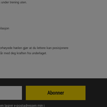
 under trening uten.
ilasjon
rhøyede hælen gjør at du lettere kan posisjonere
får med deg kraften fra underlaget.
Abonner
en lagrer e-postadressen min i