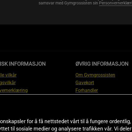
samsvar med Gymgrossisten sin
Personvernerklær
DISK INFORMASJON
ØVRIG INFORMASJON
le vilkår
Om Gymgrossisten
gsvilkår
Gavekort
vernerklæring
Forhandler
gsvilkår
Affiliate
svilkår
Personlig trener
te
Rabattkoder
onskapsler for å få nettstedet vårt til å fungere ordentlig
asjon om angrerett og
Sitemap
yttet til sosiale medier og analysere trafikken vår. Vi del
asjon
Black Friday