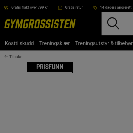
Hopp til hovedinnholdet
Gratis frakt over 799 kr
Gratis retur
14 dagers angrerett
Kosttilskudd
Treningsklær
Treningsutstyr & tilbehør
Tilbake
PRISFUNN