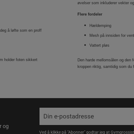
øvelser som inkluderer vekter og
Flere fordeler
Hældemping
 deg å løfte som en proff
Mesh på innsiden for vent
Vattert pløs
m holder foten sikkert
Den harde mellomsålen og den fo
kroppen riktig, samtidig som du 
r og
Ved å klikke på "Abonner" godtar jeg at Gymgrossist