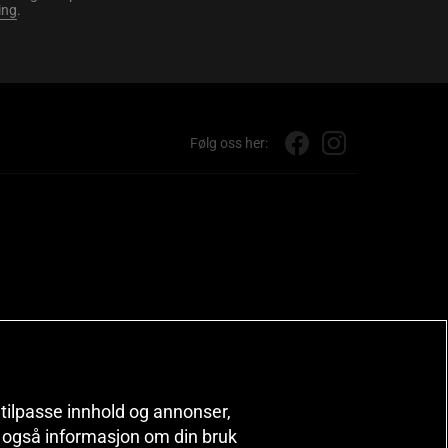
ing
.
Følg oss her:
, tilpasse innhold og annonser,
er også informasjon om din bruk