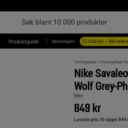
Produktguide
Bestselgere
💥 Club GG – 500 velk
Treningsklær /
Treningsklær he
Nike Savaleo
Wolf Grey-Pho
Nike
849 kr
Laveste pris 30 dager
849 