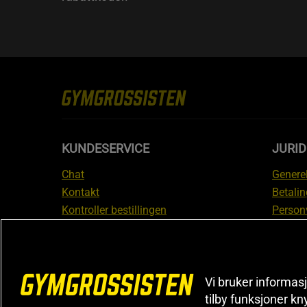
KUNDESERVICE
JURI
Chat
Generel
Kontakt
Betalin
Kontroller bestillingen
Person
Angre kjøp
Leverin
Reklamere
Medlem
FAQ
Prisløf
Vi bruker informasj
Inform
tilby funksjoner kn
reklam