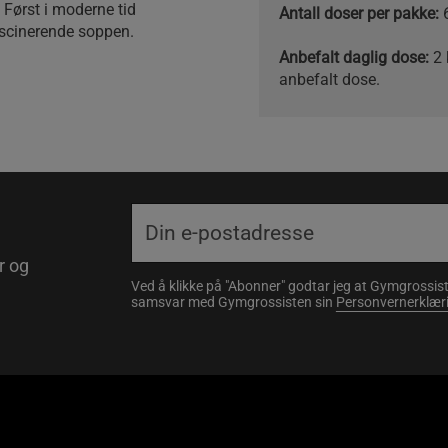
 Først i moderne tid
Antall doser per pakke:
fascinerende soppen.
Anbefalt daglig dose:
2 
anbefalt dose.
r og
Ved å klikke på "Abonner" godtar jeg at Gymgrossist
samsvar med Gymgrossisten sin
Personvernerklær