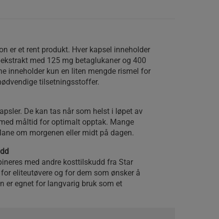
on er et rent produkt. Hver kapsel inneholder
pekstrakt med 125 mg betaglukaner og 400
e inneholder kun en liten mengde rismel for
 unødvendige tilsetningsstoffer.
apsler. De kan tas når som helst i løpet av
ed måltid for optimalt opptak. Mange
 Mane om morgenen eller midt på dagen.
udd
ineres med andre kosttilskudd fra Star
 for eliteutøvere og for dem som ønsker å
n er egnet for langvarig bruk som et