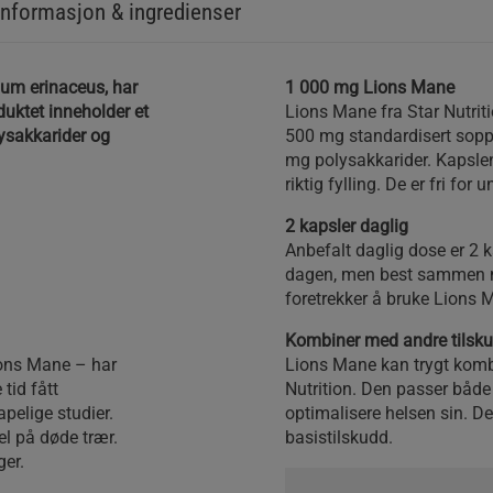
nformasjon & ingredienser
ium erinaceus, har
1 000 mg Lions Mane
duktet inneholder et
Lions Mane fra Star Nutriti
ysakkarider og
500 mg standardisert sop
mg polysakkarider. Kapslen
riktig fylling. De er fri for
2 kapsler daglig
Anbefalt daglig dose er 2 k
dagen, men best sammen m
foretrekker å bruke Lions
Kombiner med andre tilsk
ions Mane – har
Lions Mane kan trygt komb
 tid fått
Nutrition. Den passer både
pelige studier.
optimalisere helsen sin. De
l på døde trær.
basistilskudd.
ger.