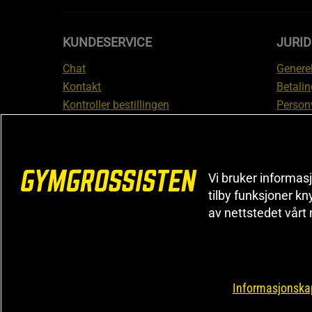
KUNDESERVICE
JURI
Chat
Generel
Kontakt
Betalin
Kontroller bestillingen
Person
Angre kjøp
Leverin
Reklamere
Medlem
FAQ
Prisløf
Vi bruker informasj
Inform
tilby funksjoner kn
reklam
av nettstedet vårt
Cookiei
Informasjonskap