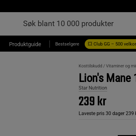
Produktguide
Bestselgere
💥 Club GG – 500 velk
Kosttilskudd /
Vitaminer og mi
Lion's Mane 
Star Nutrition
239 kr
Laveste pris 30 dager
239 