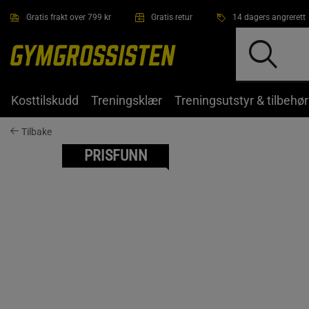
Hopp til hovedinnholdet
Gratis frakt over 799 kr
Gratis retur
14 dagers angrerett
Kosttilskudd
Treningsklær
Treningsutstyr & tilbehør
Tilbake
PRISFUNN