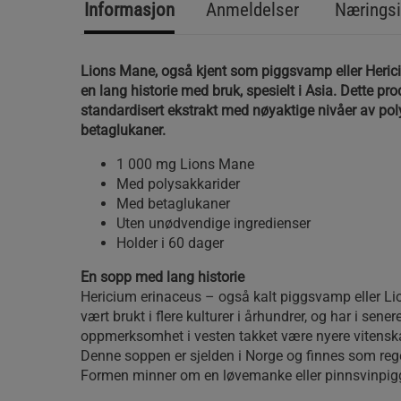
Informasjon
Anmeldelser
Næringsi
Lions Mane, også kjent som piggsvamp eller Heric
en lang historie med bruk, spesielt i Asia. Dette pro
standardisert ekstrakt med nøyaktige nivåer av pol
betaglukaner.
1 000 mg Lions Mane
Med polysakkarider
Med betaglukaner
Uten unødvendige ingredienser
Holder i 60 dager
En sopp med lang historie
Hericium erinaceus – også kalt piggsvamp eller L
vært brukt i flere kulturer i århundrer, og har i senere
oppmerksomhet i vesten takket være nyere vitenska
Denne soppen er sjelden i Norge og finnes som rege
Formen minner om en løvemanke eller pinnsvinpig