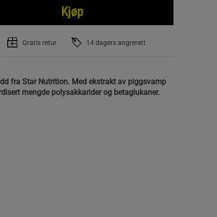
Kjøp
Gratis retur
14 dagers angrerett
3
udd fra Star Nutrition. Med ekstrakt av piggsvamp
rdisert mengde polysakkarider og betaglukaner.