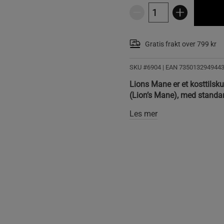
Gratis frakt over 799 kr
SKU #6904
| EAN
735013294944
Lions Mane er et kosttilsk
(Lion’s Mane), med standa
Les mer