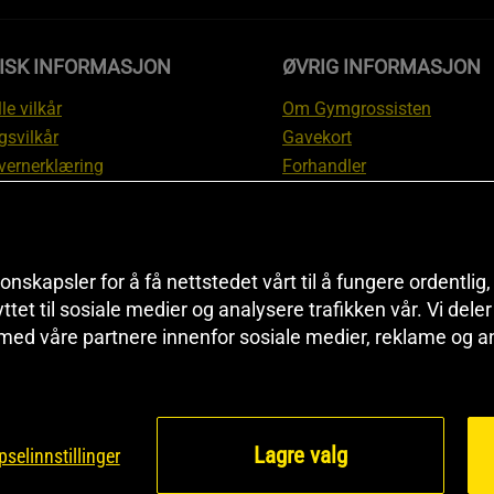
DISK INFORMASJON
ØVRIG INFORMASJON
le vilkår
Om Gymgrossisten
gsvilkår
Gavekort
vernerklæring
Forhandler
gsvilkår
Affiliate
svilkår
Personlig trener
te
Rabattkoder
onskapsler for å få nettstedet vårt til å fungere ordentlig
asjon om angrerett og
Sitemap
yttet til sosiale medier og analysere trafikken vår. Vi del
asjon
Black Friday
 med våre partnere innenfor sosiale medier, reklame og a
nnstillinger
Artikler & Øvelser
Lagre valg
selinnstillinger