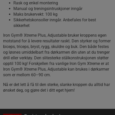
Rask og enkel montering
Manual og treningsintruskjoner inngår
Maks brukervekt: 100 kg
Sikkerhetskonsoller inngår. Anbefales for best
sikkerhet
Iron Gym® Xtreme Plus, Adjustable bruker kroppens egen
motstand for å levere resultater raskt. Den styrker og former
biceps, triceps, bryst, rygg, skuldre og buk. Den både festes
og løsnes umiddelbart fra dørkarmen din uten at du trenger
drill eller verktøy. Den slitesterke stålkonstruksjonen støtter
opptil 100 kg! Forskjellen fra vanlige Iron Gym Xtreme er at
Iron Gym® Xtreme Plus, Adjustable kan brukes i dørkarmer
som er mellom 60–90 cm.
Nå er det lett å få til den sterke, slanke kroppen du alltid har
ønsket deg, og gjøre det i ditt eget hjem!