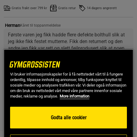
Gratis frakt over 799 kr
Gratis retur
14 dagers angrerett
Herman
Kåret til toppanmeldelse
Første varen jeg fikk hadde flere defekte bolthull slik at 
jeg ikke fikk festet mutterne. Fikk den returnert og den 
andre jeg fikk var rett og slett feilprodusert slik at noen 
av hullene på stenge som skulle skrues på hverandre 
ikke linet up i det heletatt. Jeg orket ikke sende varen i 
retur igjen, så jeg måtte bruke en biljekk for å bøye 
SKU #1506-28
| EAN
6430043470036
Vi bruker informasjonskapsler for å få nettstedet vårt til å fungere
stenge slik at de linet opp, og hamre den ene bolten fast. 
Iron Gym® Xtreme Plus, Adjustable er en justerbar multi-
ordentlig, tilpasse innhold og annonser, tilby funksjoner knyttet til
Dette produktet har vanvittig mye defekter og er absolutt 
funksjons treningsbar som er manuelt justerbare og passer
sosiale medier og analysere trafikken vår. Vi deler også informasjon
ikke kvalitetssikret før salg. Skulle tro det kostet 200 
om din bruk av nettstedet vårt med våre partnere innenfor sosiale
både dypere og bredere dørkarmer!
ikke over 800??
medier, reklame og analyse.
More information
Les mer
Godta alle cookier
Informasjon
Anmeldelser
(4)