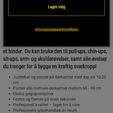
Iron Gym® Xtreme Plus, Adjustable er en
Lagre valg
justerbar multi-funksjons treningsbar som er
manuelt justerbare og passer både dypere og
bredere dørkarmer! En pull-up-stang for den
Informasjonskapselinnstillinger
aktive atleten som trenger flere øvelses- og
gripemuligheter, uten at dørkarmdimensjonene er
et hinder. Du kan bruke den til pull-ups, chin-ups,
sit-ups, arm- og skulderøvelser, samt alle øvelser
du trenger for å bygge en kraftig overkropp!
Justerbar og passer på dørkarmer med dyp på 10-20
cm
Passer alle normale dørkarmer mellom 60 - 90 cm
Ekstra grepsposisjoner
Festes og fjernes på noen sekunder
Profesjonell kvalitet – laget for å vare
Profesjonelle gripehåndtak av skum