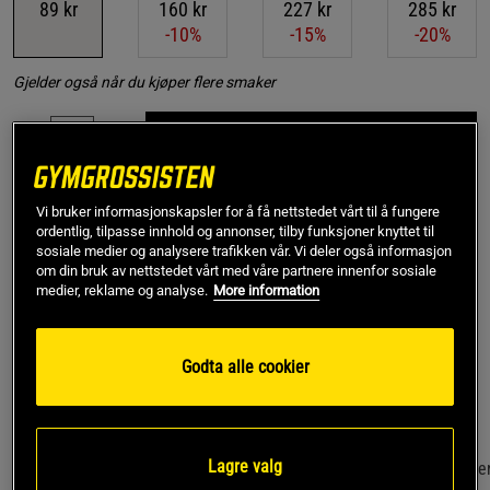
89 kr
160 kr
227 kr
285 kr
-10%
-15%
-20%
Gjelder også når du kjøper flere smaker
Kjøp
Gratis frakt over 799 kr
Gratis retur
14 dagers angrerett
Vi bruker informasjonskapsler for å få nettstedet vårt til å fungere
ordentlig, tilpasse innhold og annonser, tilby funksjoner knyttet til
sosiale medier og analysere trafikken vår. Vi deler også informasjon
SKU #A2400-114
| EAN
7350021422699
om din bruk av nettstedet vårt med våre partnere innenfor sosiale
medier, reklame og analyse.
More information
HealthyCos økologiske kaldpressede kokosolje er en svært
høykvalitets kokosolje som er praktisk å ha hjemme i
skapet.
Godta alle cookier
Les mer
Lagre valg
Informasjon
Anmeldelser
(6)
Næringsinformasjon & ingredie