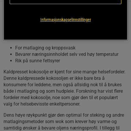
Denne kokosoljen fra HealthyCo er et utmerket tillegg
Informasjonskapselinnstillinger
til hjemmet takket være sine allsidige egenskaper.
Kokosoljen er perfekt å bruke til matlaging eller å
spise alene, men den kan også brukes til hudpleie.
For matlaging og kroppsvask
Bevarer næringsinnholdet selv ved høy temperatur
Rik på sunne fettsyrer
Kaldpresset kokosolje er kjent for sine mange helsefordeler.
Denne kaldpressede kokosoljen er ikke bare bra å
konsumere for leddene, men også allsidig nok til å brukes
både i matlaging og som hudpleie. Forskning har vist flere
fordeler med kokosolje, noe som gjør den til et populært
valg for helsebevisste enkeltpersoner.
Dens høye røykpunkt gjør den optimal for steking og andre
matlagingsmetoder som wok som krever høy varme og
samtidig ønsker å bevare oljens næringsprofil. I tillegg til