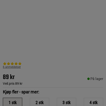
6 anmeldelser
89 kr
På lager
Veil.pris
89 kr
Kjøp fler - spar mer:
1
stk
2
stk
3
stk
4
stk