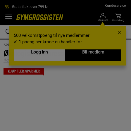
Hopp til hovedinnholdet
Kundeservice
Gratis frakt over 799 kr
Min profil
Handlekorg
500 velkomstpoeng til nye medlemmer
✔ 1 poeng per krone du handler for
Kosttilskudd /
Matvarer /
Fett & olje /
Kokosolja
Økologisk Kaldpresset Kokosolje 500 ml
Logg inn
Bli medlem
Healthyco
KJØP FLER, SPAR MER