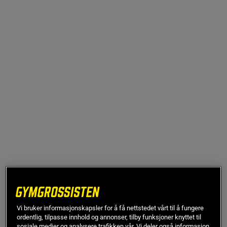
249 kr
Vi bruker informasjonskapsler for å få nettstedet vårt til å fungere
På lager
ordentlig, tilpasse innhold og annonser, tilby funksjoner knyttet til
Veil.pris
249 kr
sosiale medier og analysere trafikken vår. Vi deler også informasjon