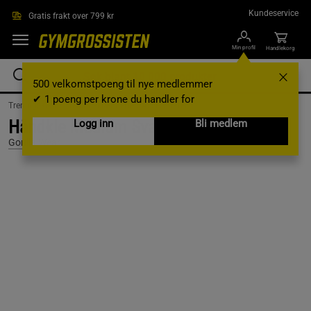
Hopp til hovedinnholdet
Kundeservice
Gratis frakt over 799 kr
Min profil
Handlekorg
500 velkomstpoeng til nye medlemmer
✔ 1 poeng per krone du handler for
Treningsklær /
Treningsklær herre /
Accessoarer
Håndkle Medium Svart
Logg inn
Bli medlem
Gorilla Wear