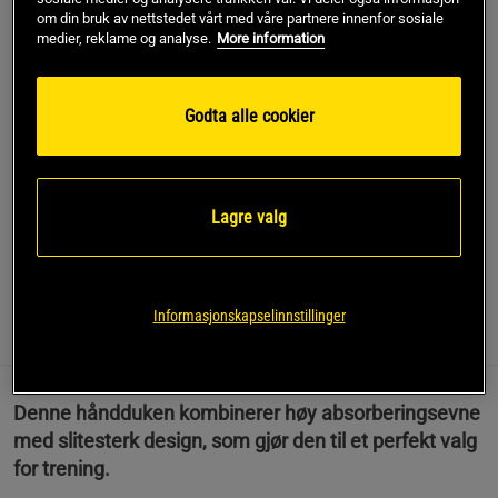
om din bruk av nettstedet vårt med våre partnere innenfor sosiale
medier, reklame og analyse.
More information
Kjøp
Godta alle cookier
Gratis frakt over 799 kr
Gratis retur
14 dagers angrerett
SKU #9924090009
| EAN
8720874614074
Lagre valg
En praktisk og funksjonell håndkle for alle dine treningsøkter.
Les mer
Informasjonskapselinnstillinger
Informasjon
Anmeldelser
Denne håndduken kombinerer høy absorberingsevne
med slitesterk design, som gjør den til et perfekt valg
for trening.