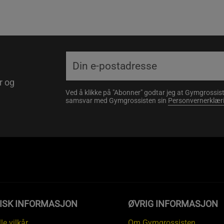
r og
Ved å klikke på "Abonner" godtar jeg at Gymgrossist
samsvar med Gymgrossisten sin
Personvernerklær
DISK INFORMASJON
ØVRIG INFORMASJON
le vilkår
Om Gymgrossisten