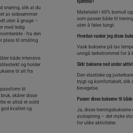
hjemme?
 snøring, slik at du
Materialet i 60% bomull og
æret av sidesømmer
som passer både til trenin
godt uten å gnage –
uten å føles tungt.
er med ledig
nnomtenkte - fra den
Hvordan vasker jeg disse buks
 plass til småting
Vask buksene på lav temp
unngå tørketrommel for å b
tåler både intensive
Sklir buksene ned under aktivit
litesterkt og holder
sene til alt fra
Den elastiske og justerbar
trygt og komfortabelt, slik 
bevegelse.
 passform til
g bruk, skårer disse
Passer disse buksene til både 
te er altså et solid
 god kvalitet og
Ja, disse treningsbuksene e
avslapning – det myke stoff
for ulike aktiviteter.