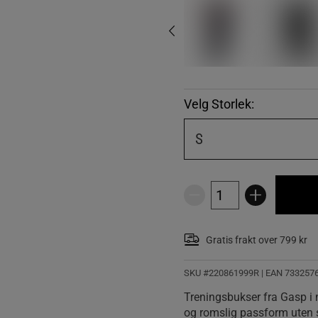
Velg Storlek:
S
Gratis frakt over 799 kr
SKU #220861999R | EAN
733257
Treningsbukser fra Gasp i 
og romslig passform uten s