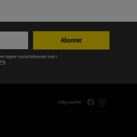
Abonner
en lagrer e-postadressen min i
ing
.
Følg oss her: