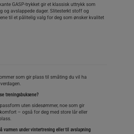
ante GASP-trykket gir et klassisk uttrykk som
ng og avslappede dager. Slitesterkt stoff og
ene til et pålitelig valg for deg som ønsker kvalitet
lommer som gir plass til småting du vil ha
hverdagen.
sse treningsbuksene?
g passform uten sidesømmer, noe som gir
komfort – også for deg med store lår eller
plass.
 på varmen under vintertrening eller til avslapning