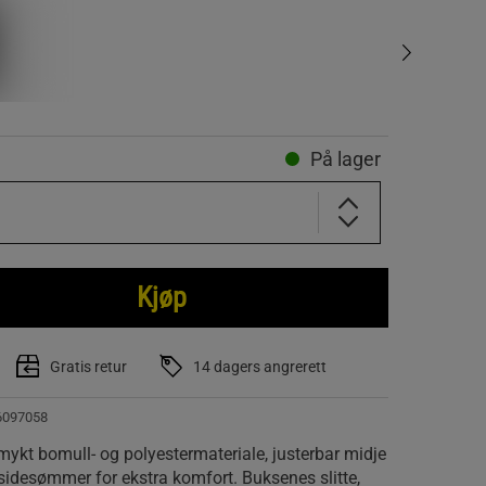
På lager
Kjøp
Gratis retur
14 dagers angrerett
6097058
mykt bomull- og polyestermateriale, justerbar midje
idesømmer for ekstra komfort. Buksenes slitte,