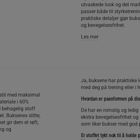
utvaskede look og det mark
passer både til styrketreni
praktiske detaljer gjør buks
og bevegelsesfrihet.
Les mer
Ja, buksene har praktiske 
med deg på trening eller i 
 stil med maksimal
Hvordan er passformen på di
ateriale i 60%
 behagelig stoff
De har en romslig og ledi
t. Buksenes slitte,
ekstra bevegelsesfrihet og 
t gir dem et røft,
som liker bukser med god 
ing og
Er stoffet tykt nok til å holde