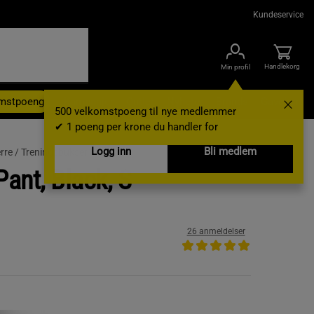
Kundeservice
Handlekorg
Min profil
omstpoeng
Kampanjer
Outlet
Nyheter
Brands
Gavekort
500 velkomstpoeng til nye medlemmer
✔ 1 poeng per krone du handler for
Logg inn
Bli medlem
rre /
Treningsbukser
ant, Black, S
26 anmeldelser