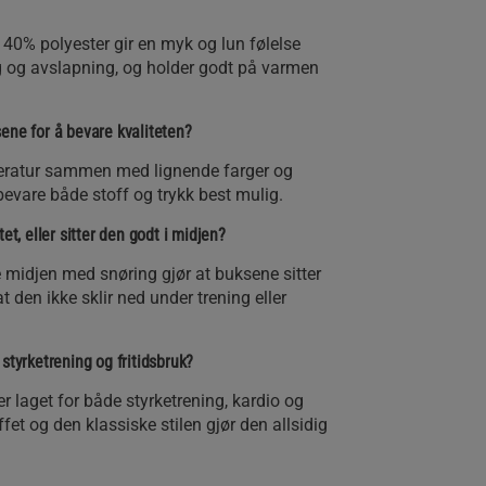
 40% polyester gir en myk og lun følelse
g og avslapning, og holder godt på varmen
ene for å bevare kvaliteten?
eratur sammen med lignende farger og
evare både stoff og trykk best mulig.
et, eller sitter den godt i midjen?
e midjen med snøring gjør at buksene sitter
at den ikke sklir ned under trening eller
styrketrening og fritidsbruk?
r laget for både styrketrening, kardio og
et og den klassiske stilen gjør den allsidig