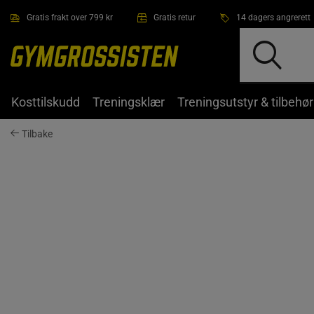
Hopp til hovedinnholdet
Gratis frakt over 799 kr
Gratis retur
14 dagers angrerett
Kosttilskudd
Treningsklær
Treningsutstyr & tilbehør
Tilbake