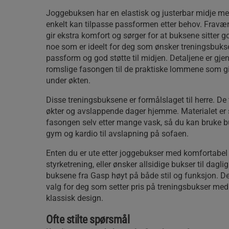
Joggebuksen har en elastisk og justerbar midje med
enkelt kan tilpasse passformen etter behov. Frav
gir ekstra komfort og sørger for at buksene sitter 
noe som er ideelt for deg som ønsker treningsbuks
passform og god støtte til midjen. Detaljene er gje
romslige fasongen til de praktiske lommene som gir
under økten.
Disse treningsbuksene er formålslaget til herre. De 
økter og avslappende dager hjemme. Materialet er s
fasongen selv etter mange vask, så du kan bruke buk
gym og kardio til avslapning på sofaen.
Enten du er ute etter joggebukser med komfortabel
styrketrening, eller ønsker allsidige bukser til dagli
buksene fra Gasp høyt på både stil og funksjon. Det
valg for deg som setter pris på treningsbukser med
klassisk design.
Ofte stilte spørsmål