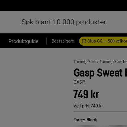
Produktguide
Bestselgere
💥 Club GG – 500 velk
Treningsklær /
Treningsklær he
Gasp Sweat P
GASP
749 kr
Veil.pris
749 kr
Farge:
Black