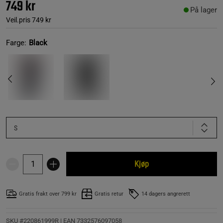
749 kr
På lager
Veil.pris
749 kr
Farge:
Black
S
Kjøp
Gratis frakt over 799 kr
Gratis retur
14 dagers angrerett
SKU #220861999R | EAN
7332576097058