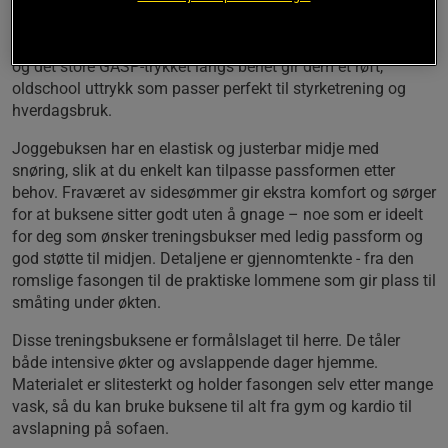
materiale i 60% bomull og 40% polyester får du en
joggebukse med behagelig stoff som føles lett mot huden
og gir god bevegelsesfrihet. Buksenes slitte, utvaskede look
og det store GASP-trykket langs benet gir dem et røft,
oldschool uttrykk som passer perfekt til styrketrening og
hverdagsbruk.
Joggebuksen har en elastisk og justerbar midje med
snøring, slik at du enkelt kan tilpasse passformen etter
behov. Fraværet av sidesømmer gir ekstra komfort og sørger
for at buksene sitter godt uten å gnage – noe som er ideelt
for deg som ønsker treningsbukser med ledig passform og
god støtte til midjen. Detaljene er gjennomtenkte - fra den
romslige fasongen til de praktiske lommene som gir plass til
småting under økten.
Disse treningsbuksene er formålslaget til herre. De tåler
både intensive økter og avslappende dager hjemme.
Materialet er slitesterkt og holder fasongen selv etter mange
vask, så du kan bruke buksene til alt fra gym og kardio til
avslapning på sofaen.