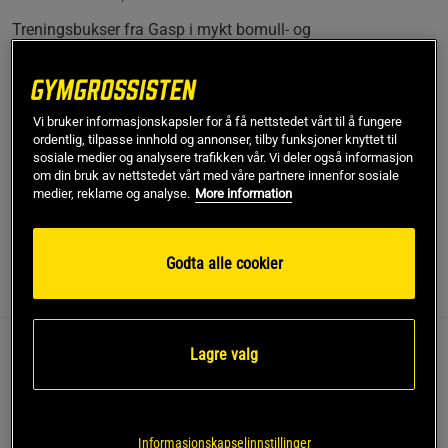
Treningsbukser fra Gasp i mykt bomull- og
polyestermateriale, justerbar midje og romslig passform
uten sidesømmer for ekstra komfort. Buksenes slitte,
utvaskede look og det markante GASP-trykket gir et klassisk
uttrykk som passer både til styrketrening og avslappede
Vi bruker informasjonskapsler for å få nettstedet vårt til å fungere
dager. Slitesterkt stoff og praktiske detaljer gjør buksene til
ordentlig, tilpasse innhold og annonser, tilby funksjoner knyttet til
sosiale medier og analysere trafikken vår. Vi deler også informasjon
et pålitelig valg for deg som ønsker kvalitet og
om din bruk av nettstedet vårt med våre partnere innenfor sosiale
bevegelsesfrihet.
medier, reklame og analyse.
More information
Les mer
Godta alle cookier
Informasjon
Anmeldelser
(26)
Lagre valg
Beskrivelse
Treningsbukser fra Gasp som kombinerer klassisk stil med
maksimal komfort for både trening og fritid. Med sitt myke
Informasjonskapselinnstillinger