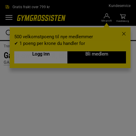
Hopp til hovedinnholdet
Kundeservice
Gratis frakt over 799 kr
Min profil
Handlekorg
500 velkomstpoeng til nye medlemmer
✔ 1 poeng per krone du handler for
Treningsklær /
Treningsklær herre /
Treningsbukser
Gasp Sweat Pant, Black, S
Logg inn
Bli medlem
GASP