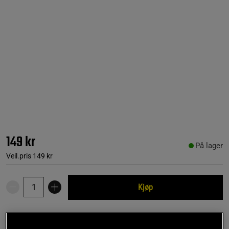
149 kr
På lager
Veil.pris
149 kr
Kjøp
Gratis frakt over 799 kr
Gratis retur
14 dagers angrerett