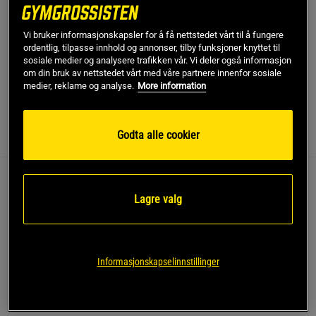
SKU #54104-459
| EAN
7323345227714
Vi bruker informasjonskapsler for å få nettstedet vårt til å fungere
Masser bort spenninger og trette muskler med denne
ordentlig, tilpasse innhold og annonser, tilby funksjoner knyttet til
sosiale medier og analysere trafikken vår. Vi deler også informasjon
Massasjeball fra Casall.
om din bruk av nettstedet vårt med våre partnere innenfor sosiale
medier, reklame og analyse.
More information
Les mer
Godta alle cookier
Informasjon
Anmeldelser
Denne triggerpunktballen er utformet for å nå dype
Lagre valg
muskelvev og løse opp knuter og spenninger
effektivt.
Triggerpunktmassasje
Informasjonskapselinnstillinger
Lindre spenninger og ømhet
Fremskynde restitusjon
Ergonomisk design