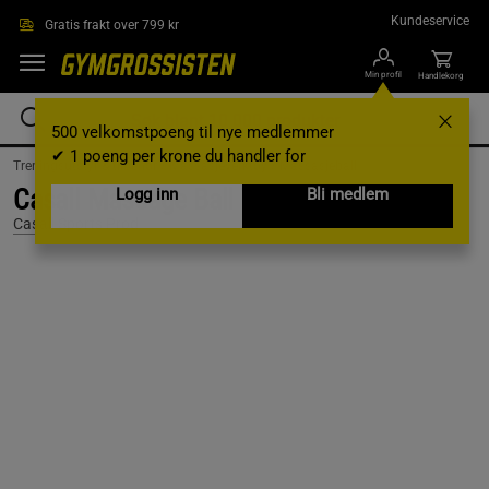
Hopp til hovedinnholdet
Kundeservice
Gratis frakt over 799 kr
Min profil
Handlekorg
500 velkomstpoeng til nye medlemmer
✔ 1 poeng per krone du handler for
Treningsutstyr & tilbehør /
Massasjeverktøy /
Massasjeball
Casall Massage Ball 7cm, Dark Teal
Logg inn
Bli medlem
Casall Sports Prod