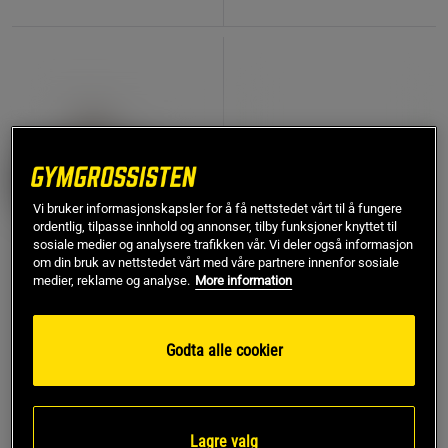
Vi bruker informasjonskapsler for å få nettstedet vårt til å fungere
ordentlig, tilpasse innhold og annonser, tilby funksjoner knyttet til
sosiale medier og analysere trafikken vår. Vi deler også informasjon
om din bruk av nettstedet vårt med våre partnere innenfor sosiale
medier, reklame og analyse.
More information
Treningstube
1 anmeldelser
Godta alle cookier
Casall Sports Prod
Step Up-benk Svart
Casall Sports Prod
299 kr
2.099 kr
Lagre valg
Kjøp
Kjøp