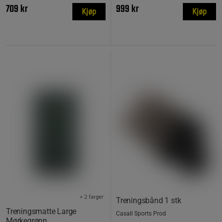
709 kr
999 kr
Kjøp
Kjøp
+ 2 farger
Treningsbånd 1 stk
Treningsmatte Large
Casall Sports Prod
Mørkegrønn