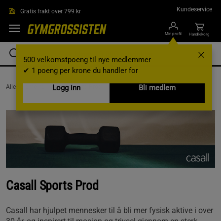
Hopp til hovedinnholdet
Kundeservice
Gratis frakt over 799 kr
Min profil
Handlekorg
500 velkomstpoeng til nye medlemmer
✔ 1 poeng per krone du handler for
AlleVaremerker /
Casall Sports Prod
Logg inn
Bli medlem
Casall Sports Prod
Casall har hjulpet mennesker til å bli mer fysisk aktive i over