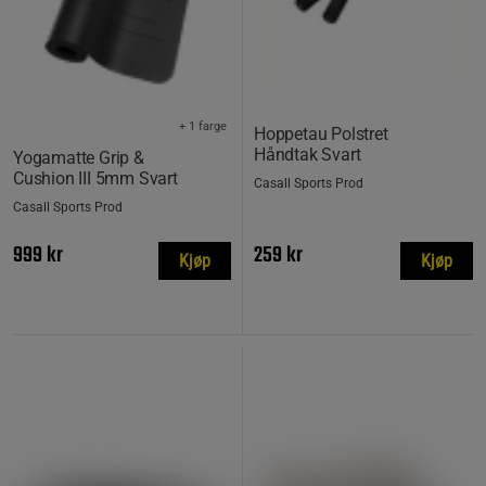
+ 1 farge
Hoppetau Polstret
Håndtak Svart
Yogamatte Grip &
Cushion III 5mm Svart
Casall Sports Prod
Casall Sports Prod
999 kr
259 kr
Kjøp
Kjøp