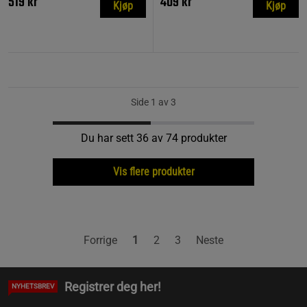
519 kr
409 kr
Kjøp
Kjøp
Side 1 av 3
Du har sett 36 av 74 produkter
Vis flere produkter
Forrige
1
2
3
Neste
Registrer deg her!
NYHETSBREV