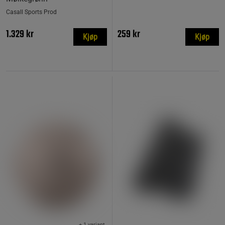
Casall Sports Prod
1.329 kr
259 kr
Kjøp
Kjøp
+ 1 variant