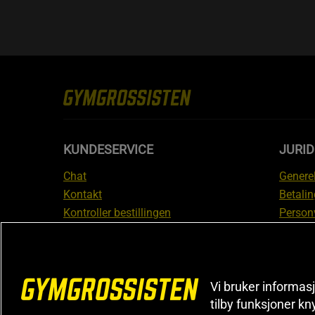
KUNDESERVICE
JURI
Chat
Generel
Kontakt
Betalin
Kontroller bestillingen
Person
Angre kjøp
Leverin
Reklamere
Medlem
FAQ
Prisløf
Vi bruker informasj
Inform
tilby funksjoner kn
reklam