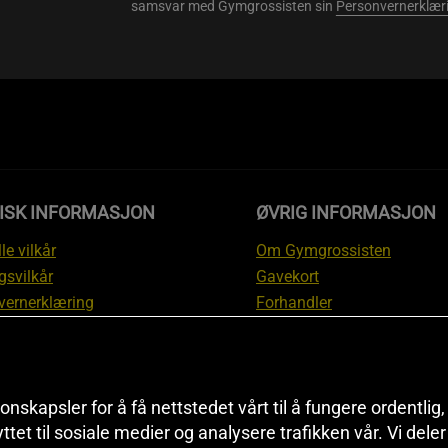
samsvar med Gymgrossisten sin
Personvernerklær
DISK INFORMASJON
ØVRIG INFORMASJON
le vilkår
Om Gymgrossisten
gsvilkår
Gavekort
vernerklæring
Forhandler
gsvilkår
Affiliate
svilkår
Personlig trener
te
Rabattkoder
onskapsler for å få nettstedet vårt til å fungere ordentlig
asjon om angrerett og
Sitemap
yttet til sosiale medier og analysere trafikken vår. Vi del
asjon
Black Friday