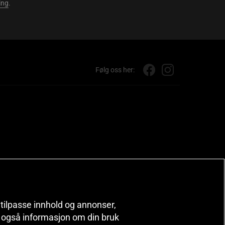
ing
.
Følg oss her:
, tilpasse innhold og annonser,
er også informasjon om din bruk