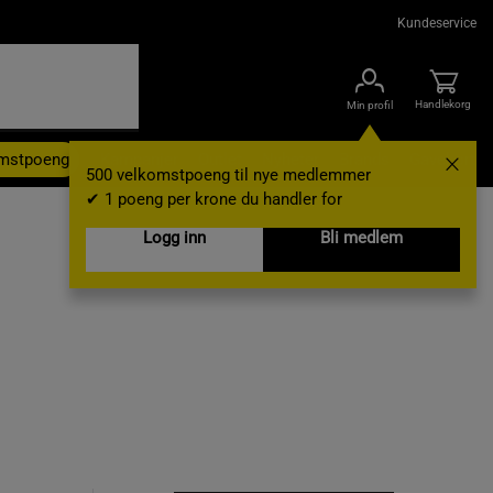
Kundeservice
Handlekorg
Min profil
omstpoeng
Kampanjer
Outlet
Nyheter
Brands
Gavekort
500 velkomstpoeng til nye medlemmer
✔ 1 poeng per krone du handler for
Logg inn
Bli medlem