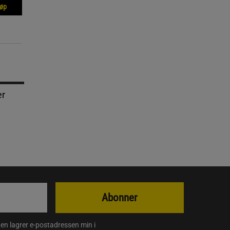
jøp
er
Abonner
en lagrer e-postadressen min i