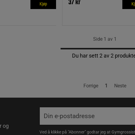
37 kr
Kjøp
K
Side 1 av 1
Du har sett 2 av 2 produkt
Forrige
1
Neste
r og
Ved å klikke på "Abonner" godtar jeg at Gymgrossist