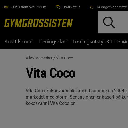
Hopp til hovedinnholdet
Gratis frakt over 799 kr
Gratis retur
14 dagers angrerett
Kosttilskudd
Treningsklær
Treningsutstyr & tilbehør
AlleVaremerker /
Vita Coco
Vita Coco
Vita Coco kokosvann ble lansert sommeren 2004 i 
markedet med storm. Sensasjonen er basert på kun 
kokosvann! Vita Coco pr...