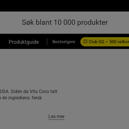
Produktguide
Bestselgere
💥 Club GG – 500 velk
USA. Siden da Vita Coco tatt
én ingrediens: fersk
Les mer