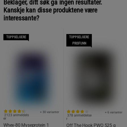
Beklager, ditt søk ga ingen resultater.
Kanskje kan disse produktene være
interessante?
TOPPSELGERE
TOPPSELGERE
PRISFUNN
+ 30 varianter
+ 6 varianter
2123 anmeldels
378 anmeldelse
er
r
Whey-80 Myseprotein 1
Off The Hook PWO 525 g