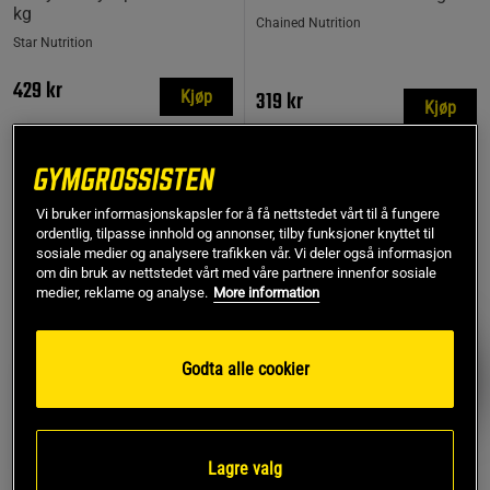
kg
Chained Nutrition
Star Nutrition
429 kr
319 kr
Kjøp
Kjøp
Laveste pris
319 kr
Vi bruker informasjonskapsler for å få nettstedet vårt til å fungere
TOPPSELGERE
ordentlig, tilpasse innhold og annonser, tilby funksjoner knyttet til
PRISFUNN
sosiale medier og analysere trafikken vår. Vi deler også informasjon
om din bruk av nettstedet vårt med våre partnere innenfor sosiale
medier, reklame og analyse.
More information
Godta alle cookier
Lagre valg