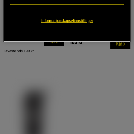
791 anmeldelse
17 anmeldelser
r
Trekkreimer Lær
Kreatin Monohydrat 500 g
Informasjonskapselinnstillinger
Star Nutrition Gear
Star Nutrition
199 kr
189 kr
Kjøp
Kjøp
Laveste pris
199 kr