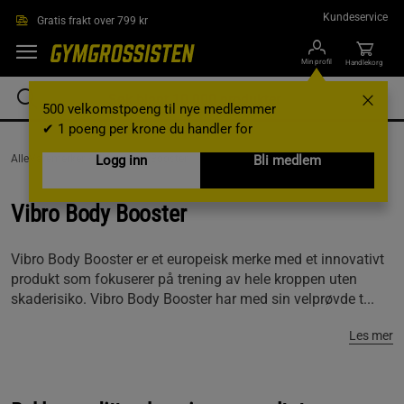
Hopp til hovedinnholdet
Kundeservice
Gratis frakt over 799 kr
Min profil
Handlekorg
500 velkomstpoeng til nye medlemmer
✔ 1 poeng per krone du handler for
AlleVaremerker /
Vibro Body Booster
Logg inn
Bli medlem
Vibro Body Booster
Vibro Body Booster er et europeisk merke med et innovativt
produkt som fokuserer på trening av hele kroppen uten
skaderisiko. Vibro Body Booster har med sin velprøvde t...
Les mer