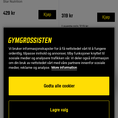
Star Nutrition
429 kr
319 kr
Kjøp
Kjøp
Laveste pris
319 kr
TOPPSELGERE
Vi bruker informasjonskapsler for å få nettstedet vårt til å fungere
PRISFUNN
ordentlig, tilpasse innhold og annonser, tilby funksjoner knyttet til
sosiale medier og analysere trafikken vår. Vi deler også informasjon
om din bruk av nettstedet vårt med våre partnere innenfor sosiale
medier, reklame og analyse.
More information
Godta alle cookier
Lagre valg
791 anmeldelse
17 anmeldelser