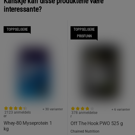
Kanskje kan disse produktene være
interessante?
TOPPSELGERE
TOPPSELGERE
PRISFUNN
+ 30 varianter
+ 6 varianter
2123 anmeldels
378 anmeldelse
er
r
Whey-80 Myseprotein 1
Off The Hook PWO 525 g
kg
Chained Nutrition