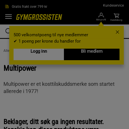
Hopp til hovedinnholdet
Kundeservice
Gratis frakt over 799 kr
Min profil
Handlekorg
500 velkomstpoeng til nye medlemmer
✔ 1 poeng per krone du handler for
AlleVaremerker /
Multipower
Logg inn
Bli medlem
Multipower
Multipower er et kosttilskuddsmerke som startet
allerede i 1977!
Beklager, ditt søk ga ingen resultater.