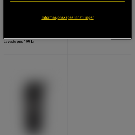
r
Trekkreimer Lær
Kreatin Monohydrat 500 g
Star Nutrition Gear
Star Nutrition
Informasjonskapselinnstillinger
199 kr
189 kr
Kjøp
Kjøp
Laveste pris
199 kr