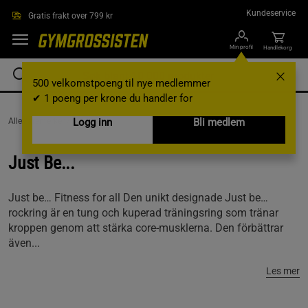
Hopp til hovedinnholdet
Kundeservice
Gratis frakt over 799 kr
Min profil
Handlekorg
500 velkomstpoeng til nye medlemmer
✔ 1 poeng per krone du handler for
AlleVaremerker /
Just Be...
Logg inn
Bli medlem
Just Be...
Just be… Fitness for all Den unikt designade Just be…
rockring är en tung och kuperad träningsring som tränar
kroppen genom att stärka core-musklerna. Den förbättrar
även...
Les mer