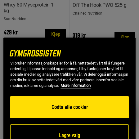
Whey-80 Myseprotein 1
Off The Hook PWO 525 g
kg
Chained Nutrition
Star Nutrition
429 kr
319 kr
Kjøp
Kjøp
Laveste pris
319 kr
Vi bruker informasjonskapsler for å få nettstedet vårt til å fungere
TOPPSELGERE
ordentlig, tilpasse innhold og annonser, tilby funksjoner knyttet til
sosiale medier og analysere trafikken vår. Vi deler også informasjon
PRISFUNN
om din bruk av nettstedet vårt med våre partnere innenfor sosiale
medier, reklame og analyse.
More information
Godta alle cookier
Lagre valg