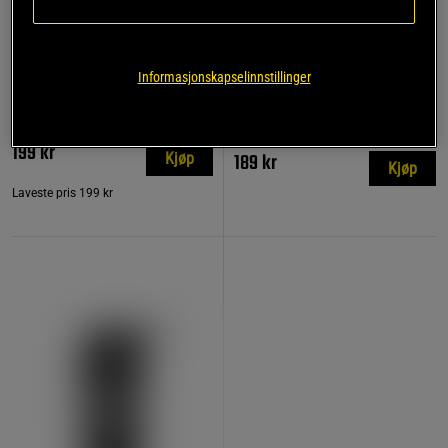
798 anmeldelse
17 anmeldelser
r
Trekkreimer Lær
Informasjonskapselinnstillinger
Kreatin Monohydrat 500 g
Star Nutrition Gear
Star Nutrition
199 kr
189 kr
Kjøp
Kjøp
Laveste pris
199 kr