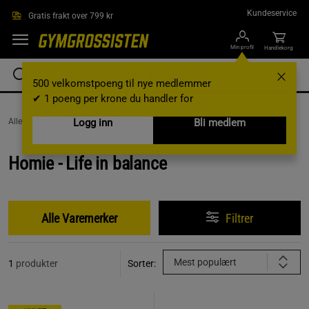
Hopp til hovedinnholdet
Kundeservice
Gratis frakt over 799 kr
Min profil
Handlekorg
500 velkomstpoeng til nye medlemmer
✔ 1 poeng per krone du handler for
AlleVaremerker /
Homie - Life in balance
Logg inn
Bli medlem
Homie - Life in balance
Alle Varemerker
Filtrer
Mest populært
1
produkter
Sorter: