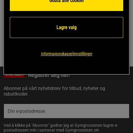
Godta alle cookier
Side 1 av 1
Lagre valg
Du har sett 1 av 1 produkter
Informasjonskapselinnstillinger
Forrige
1
Neste
Registrer deg her!
NYHETSBREV
Abonner på vårt nyhetsbrev for tilbud, nyheter og
rabattkoder.
Ved å klikke på "Abonner" godtar jeg at Gymgrossisten lagrer e-
postadressen min i samsvar med Gymgrossisten sin