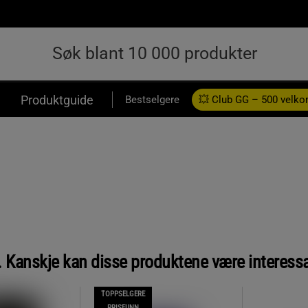
Produktguide
Bestselgere
💥 Club GG – 500 velk
er. Kanskje kan disse produktene være interess
TOPPSELGERE
PRISFUNN