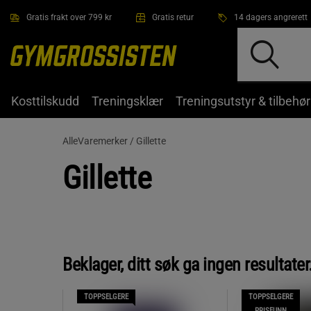
Hopp til hovedinnholdet
Gratis frakt over 799 kr
Gratis retur
14 dagers angrerett
Kosttilskudd
Treningsklær
Treningsutstyr & tilbehør
AlleVaremerker /
Gillette
Gillette
Beklager, ditt søk ga ingen resultat
TOPPSELGERE
TOPPSELGERE
PRISFUNN