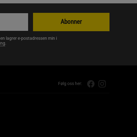
Abonner
en lagrer e-postadressen min i
ing
.
Følg oss her: