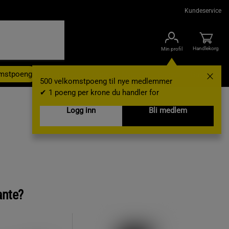
Kundeservice
Handlekorg
Min profil
omstpoeng
Kampanjer
Outlet
Nyheter
Brands
Gavekort
500 velkomstpoeng til nye medlemmer
✔ 1 poeng per krone du handler for
Logg inn
Bli medlem
ante?