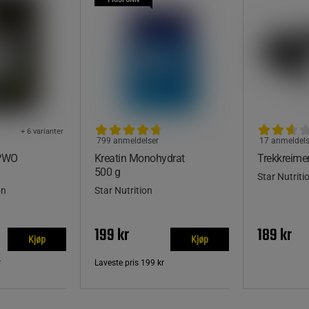
+ 6 varianter
799 anmeldelser
17 anmeldels
 PWO
Kreatin Monohydrat
Trekkreime
500 g
Star Nutriti
on
Star Nutrition
199 kr
189 kr
Kjøp
Kjøp
r
Laveste pris
199 kr