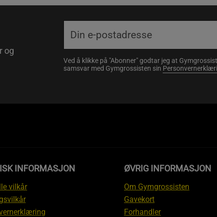
r og
Ved å klikke på "Abonner" godtar jeg at Gymgrossist
samsvar med Gymgrossisten sin
Personvernerklær
DISK INFORMASJON
ØVRIG INFORMASJON
le vilkår
Om Gymgrossisten
gsvilkår
Gavekort
vernerklæring
Forhandler