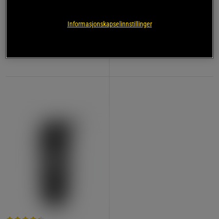
Kreatin Monohydrat 500 g
Star Nutrition Gear
Star Nutrition
Informasjonskapselinnstillinger
199 kr
189 kr
Kjøp
Kjøp
Laveste pris
199 kr