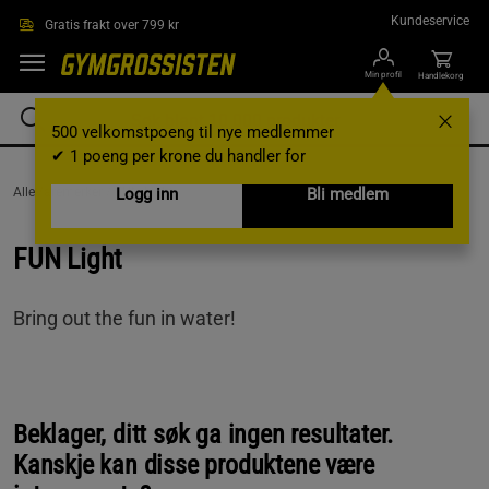
Hopp til hovedinnholdet
Kundeservice
Gratis frakt over 799 kr
Min profil
Handlekorg
500 velkomstpoeng til nye medlemmer
✔ 1 poeng per krone du handler for
AlleVaremerker /
FUN Light
Logg inn
Bli medlem
FUN Light
Bring out the fun in water!
Beklager, ditt søk ga ingen resultater.
Kanskje kan disse produktene være