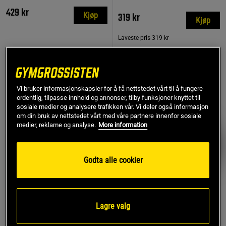
429 kr
319 kr
Kjøp
Kjøp
Laveste pris
319 kr
TOPPSELGERE
PRISFUNN
Vi bruker informasjonskapsler for å få nettstedet vårt til å fungere
ordentlig, tilpasse innhold og annonser, tilby funksjoner knyttet til
sosiale medier og analysere trafikken vår. Vi deler også informasjon
om din bruk av nettstedet vårt med våre partnere innenfor sosiale
medier, reklame og analyse.
More information
Godta alle cookier
Lagre valg
799 anmeldelse
17 anmeldelser
r
Trekkreimer Lær