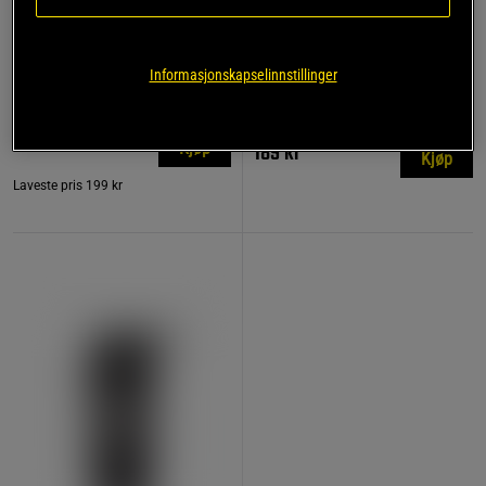
799 anmeldelse
17 anmeldelser
r
Trekkreimer Lær
Kreatin Monohydrat 500 g
Informasjonskapselinnstillinger
Star Nutrition Gear
Star Nutrition
199 kr
189 kr
Kjøp
Kjøp
Laveste pris
199 kr