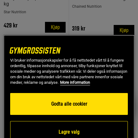
kg
Chained Nutrition
Star Nutrition
429 kr
319 kr
Kjøp
Kjøp
Laveste pris
319 kr
Vi bruker informasjonskapsler for å få nettstedet vårt til å fungere
TOPPSELGERE
ordentlig, tilpasse innhold og annonser, tilby funksjoner knyttet til
PRISFUNN
sosiale medier og analysere trafikken vår. Vi deler også informasjon
om din bruk av nettstedet vårt med våre partnere innenfor sosiale
medier, reklame og analyse.
More information
Godta alle cookier
Lagre valg