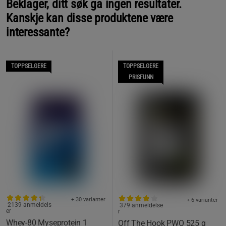
Beklager, ditt søk ga ingen resultater.
Kanskje kan disse produktene være
interessante?
TOPPSELGERE
TOPPSELGERE
PRISFUNN
+ 30 varianter
+ 6 varianter
2139 anmeldels
379 anmeldelse
er
r
Whey-80 Myseprotein 1
Off The Hook PWO 525 g