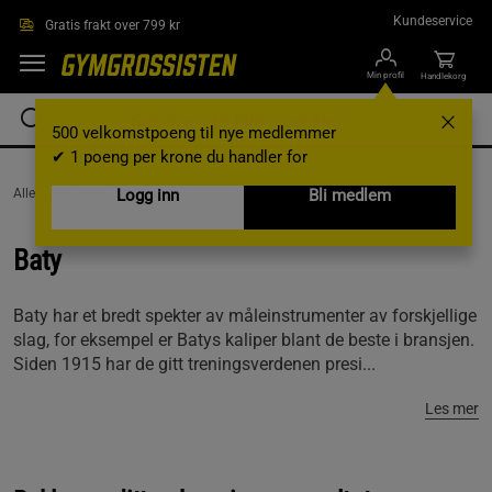
Hopp til hovedinnholdet
Kundeservice
Gratis frakt over 799 kr
Min profil
Handlekorg
500 velkomstpoeng til nye medlemmer
✔ 1 poeng per krone du handler for
AlleVaremerker /
Baty
Logg inn
Bli medlem
Baty
Baty har et bredt spekter av måleinstrumenter av forskjellige
slag, for eksempel er Batys kaliper blant de beste i bransjen.
Siden 1915 har de gitt treningsverdenen presi...
Les mer